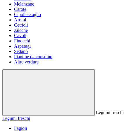
Melanzane
Carote
Cipolle e aglio
Aromi
Cetrioli
Zucche
Cavoli
Finocchi
Asparagi
Sedano
Piantine da consumo
Altre verdure
Legumi freschi
Legumi freschi
Fagioli