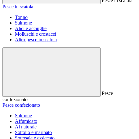
Pesce in scatola
Pesce in scatola
Tonno
Salmone
Alici e acciughe
Molluschi e crostacei
Altro pesce in scatola
Pesce
confezionato
Pesce confezionato
Salmone
Affumicato
Al naturale
Sottolio e marinato
Sottosale e essiccato