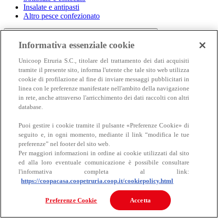
Insalate e antipasti
Altro pesce confezionato
Informativa essenziale cookie
Unicoop Etruria S.C., titolare del trattamento dei dati acquisiti
tramite il presente sito, informa l'utente che tale sito web utilizza
cookie di profilazione al fine di inviare messaggi pubblicitari in
linea con le preferenze manifestate nell'ambito della navigazione
in rete, anche attraverso l'arricchimento dei dati raccolti con altri
Carne
database.
Carne
Puoi gestire i cookie tramite il pulsante «Preferenze Cookie» di
seguito e, in ogni momento, mediante il link “modifica le tue
preferenze” nel footer del sito web.
Per maggiori informazioni in ordine ai cookie utilizzati dal sito
ed alla loro eventuale comunicazione è possibile consultare
l'informativa completa al link:
https://coopacasa.coopetruria.coop.it/cookiepolicy.html
Bovino
Preferenze Cookie
Accetta
Ovino
Suino