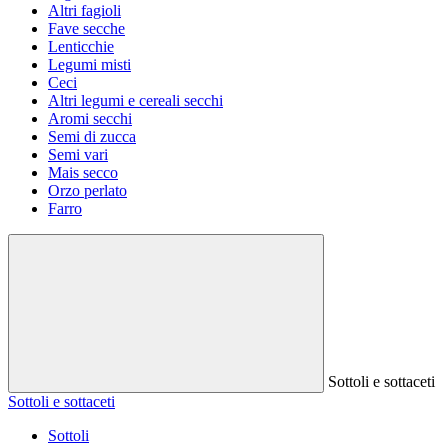
Altri fagioli
Fave secche
Lenticchie
Legumi misti
Ceci
Altri legumi e cereali secchi
Aromi secchi
Semi di zucca
Semi vari
Mais secco
Orzo perlato
Farro
Sottoli e sottaceti
Sottoli e sottaceti
Sottoli