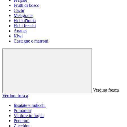
Fragole
Frutti di bosco
Cachi
Melagrana
Fichi d'india
Fichi freschi
Ananas
Kiwi
Castagne e marroni
Verdura fresca
Verdura fresca
Insalate e radicchi
Pomodori
Verdure in foglia
Peperoni
Zucchine