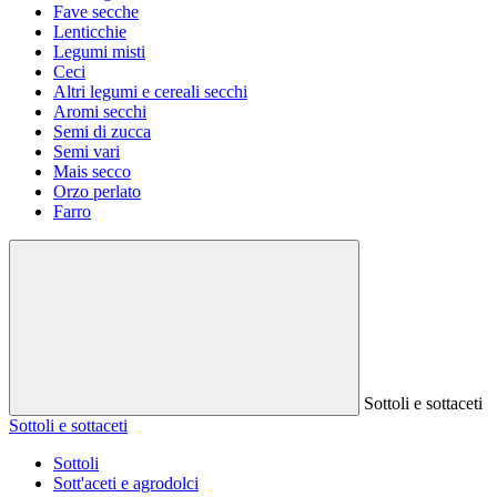
Fave secche
Lenticchie
Legumi misti
Ceci
Altri legumi e cereali secchi
Aromi secchi
Semi di zucca
Semi vari
Mais secco
Orzo perlato
Farro
Sottoli e sottaceti
Sottoli e sottaceti
Sottoli
Sott'aceti e agrodolci