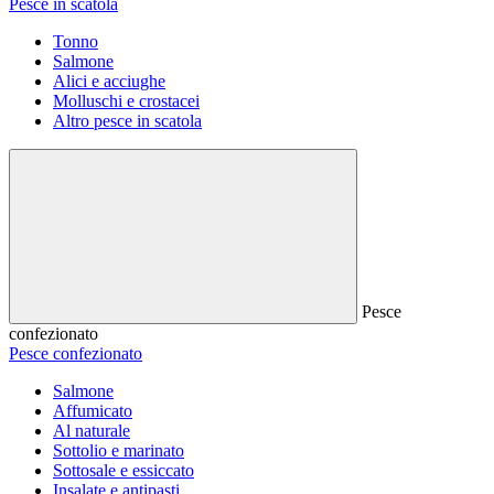
Pesce in scatola
Tonno
Salmone
Alici e acciughe
Molluschi e crostacei
Altro pesce in scatola
Pesce
confezionato
Pesce confezionato
Salmone
Affumicato
Al naturale
Sottolio e marinato
Sottosale e essiccato
Insalate e antipasti