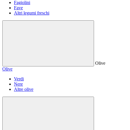
Fagiolini
Fave
Altri legumi freschi
Olive
Olive
Verdi
Nere
Altre olive