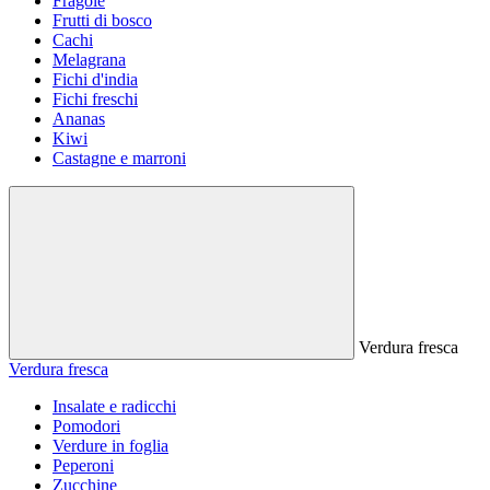
Fragole
Frutti di bosco
Cachi
Melagrana
Fichi d'india
Fichi freschi
Ananas
Kiwi
Castagne e marroni
Verdura fresca
Verdura fresca
Insalate e radicchi
Pomodori
Verdure in foglia
Peperoni
Zucchine