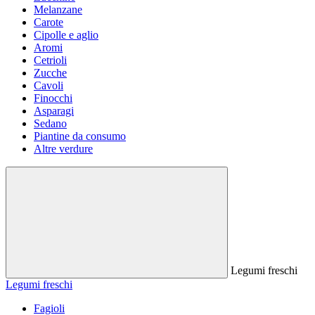
Melanzane
Carote
Cipolle e aglio
Aromi
Cetrioli
Zucche
Cavoli
Finocchi
Asparagi
Sedano
Piantine da consumo
Altre verdure
Legumi freschi
Legumi freschi
Fagioli