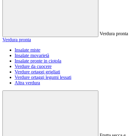
Verdura pronta
Verdura pronta
Insalate miste
Insalate movarietà
Insalate pronte in ciotola
Verdure da cuocere
Verdure ortaggi grigliati
Verdure ortaggi legumi lessati
Altra verdura
Frutta secca e