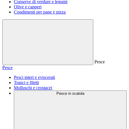
Conserve di verdure e legumi
Olive e capperi
Condimenti per pane e pizza
Pesce
Pesce
Pesci interi e eviscerati
Tranci e filetti
Molluschi e crostacei
Pesce in scatola