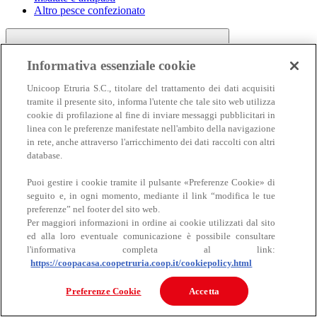
Altro pesce confezionato
Informativa essenziale cookie
Unicoop Etruria S.C., titolare del trattamento dei dati acquisiti
tramite il presente sito, informa l'utente che tale sito web utilizza
cookie di profilazione al fine di inviare messaggi pubblicitari in
linea con le preferenze manifestate nell'ambito della navigazione
Carne
in rete, anche attraverso l'arricchimento dei dati raccolti con altri
Carne
database.
Puoi gestire i cookie tramite il pulsante «Preferenze Cookie» di
seguito e, in ogni momento, mediante il link “modifica le tue
preferenze” nel footer del sito web.
Per maggiori informazioni in ordine ai cookie utilizzati dal sito
ed alla loro eventuale comunicazione è possibile consultare
l'informativa completa al link:
https://coopacasa.coopetruria.coop.it/cookiepolicy.html
Bovino
Ovino
Preferenze Cookie
Accetta
Suino
Equino