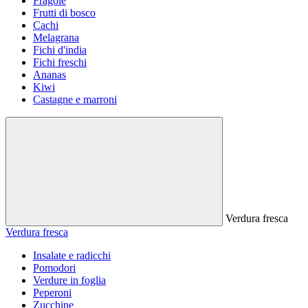
Fragole
Frutti di bosco
Cachi
Melagrana
Fichi d'india
Fichi freschi
Ananas
Kiwi
Castagne e marroni
Verdura fresca
Verdura fresca
Insalate e radicchi
Pomodori
Verdure in foglia
Peperoni
Zucchine