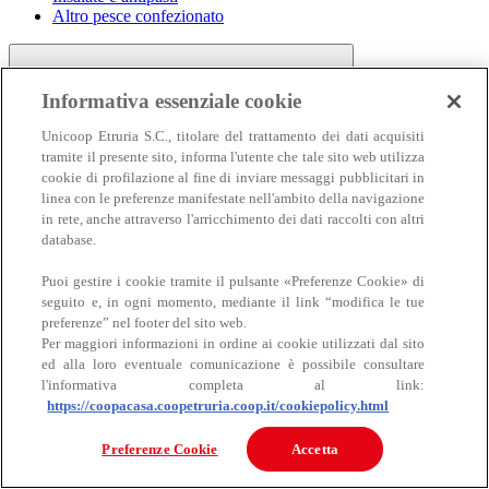
Altro pesce confezionato
Informativa essenziale cookie
Unicoop Etruria S.C., titolare del trattamento dei dati acquisiti
tramite il presente sito, informa l'utente che tale sito web utilizza
cookie di profilazione al fine di inviare messaggi pubblicitari in
linea con le preferenze manifestate nell'ambito della navigazione
Carne
in rete, anche attraverso l'arricchimento dei dati raccolti con altri
Carne
database.
Puoi gestire i cookie tramite il pulsante «Preferenze Cookie» di
seguito e, in ogni momento, mediante il link “modifica le tue
preferenze” nel footer del sito web.
Per maggiori informazioni in ordine ai cookie utilizzati dal sito
ed alla loro eventuale comunicazione è possibile consultare
l'informativa completa al link:
https://coopacasa.coopetruria.coop.it/cookiepolicy.html
Bovino
Ovino
Preferenze Cookie
Accetta
Suino
Equino