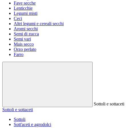
Fave secche
Lenticchie
Legumi misti
Ceci
Altri legumi e cereali secchi
Aromi secchi
Semi di zucca
Semi vari
Mais secco
Orzo perlato
Farro
Sottoli e sottaceti
Sottoli e sottaceti
Sottoli
Sott'aceti e agrodolci