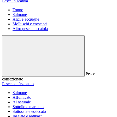
Pesce in scatola
Tonno
Salmone
Alici e acciughe
Molluschi e crostacei
Altro pesce in scatola
Pesce
confezionato
Pesce confezionato
Salmone
Affumicato
Al naturale
Sottolio e marinato
Sottosale e essiccato
Insalate e antipasti