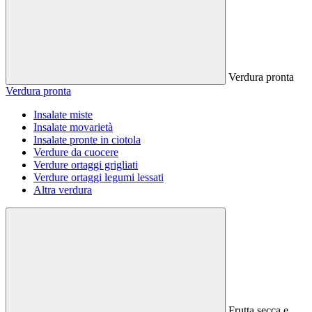
Verdura pronta
Verdura pronta
Insalate miste
Insalate movarietà
Insalate pronte in ciotola
Verdure da cuocere
Verdure ortaggi grigliati
Verdure ortaggi legumi lessati
Altra verdura
Frutta secca e