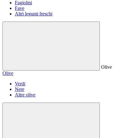
Fagiolini
Fave
Altri legumi freschi
Olive
Olive
Verdi
Nere
Altre olive