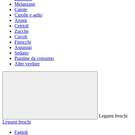
Melanzane
Carote
Cipolle e aglio
Aromi
Cetrioli
Zucche
Cavoli
Finocchi
Asparagi
Sedano
Piantine da consumo
Altre verdure
Legumi freschi
Legumi freschi
Fagioli