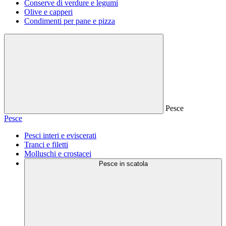
Conserve di verdure e legumi
Olive e capperi
Condimenti per pane e pizza
Pesce
Pesce
Pesci interi e eviscerati
Tranci e filetti
Molluschi e crostacei
Pesce in scatola