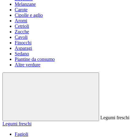
Melanzane
Carote
Cipolle e aglio
Aromi
Cetrioli
Zucche
Cavoli
Finocchi
Asparagi
Sedano
Piantine da consumo
Altre verdure
Legumi freschi
Legumi freschi
Fagioli