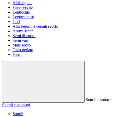
Altri fagioli
Fave secche
Lenticchie
Legumi misti
Ceci
Altri legumi e cereali secchi
Aromi secchi
Semi di zucca
Semi vari
Mais secco
Orzo perlato
Farro
Sottoli e sottaceti
Sottoli e sottaceti
Sottoli