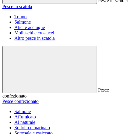
Pesce in scatola
Pesce in scatola
Tonno
Salmone
Alici e acciughe
Molluschi e crostacei
Altro pesce in scatola
Pesce
confezionato
Pesce confezionato
Salmone
Affumicato
Al naturale
Sottolio e marinato
Sottosale e essiccato