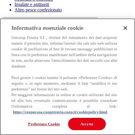
Insalate e antipasti
Altro pesce confezionato
Informativa essenziale cookie
Unicoop Etruria S.C., titolare del trattamento dei dati acquisiti
tramite il presente sito, informa l'utente che tale sito web utilizza
cookie di profilazione al fine di inviare messaggi pubblicitari in
linea con le preferenze manifestate nell'ambito della navigazione
in rete, anche attraverso l'arricchimento dei dati raccolti con altri
Carne
database.
Carne
Puoi gestire i cookie tramite il pulsante «Preferenze Cookie» di
seguito e, in ogni momento, mediante il link “modifica le tue
preferenze” nel footer del sito web.
Per maggiori informazioni in ordine ai cookie utilizzati dal sito
ed alla loro eventuale comunicazione è possibile consultare
l'informativa completa al link:
https://coopacasa.coopetruria.coop.it/cookiepolicy.html
Bovino
Preferenze Cookie
Accetta
Ovino
Suino