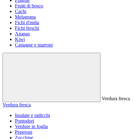
Fragole
Frutti di bosco
Cachi
Melagrana
Fichi d'india
Fichi freschi
Ananas
Kiwi
Castagne e marroni
Verdura fresca
Verdura fresca
Insalate e radicchi
Pomodori
Verdure in foglia
Peperoni
Zucchine