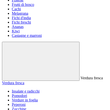
Fragole
Frutti di bosco
Cachi
Melagrana
Fichi d'india
Fichi freschi
Ananas
Kiwi
Castagne e marroni
Verdura fresca
Verdura fresca
Insalate e radicchi
Pomodori
Verdure in foglia
Peperoni
Zucchine