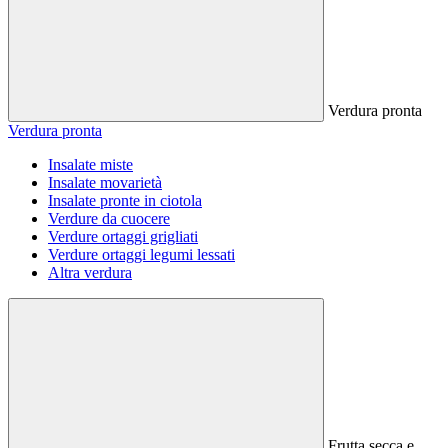
Verdura pronta
Verdura pronta
Insalate miste
Insalate movarietà
Insalate pronte in ciotola
Verdure da cuocere
Verdure ortaggi grigliati
Verdure ortaggi legumi lessati
Altra verdura
Frutta secca e