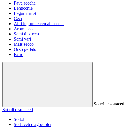
Fave secche
Lenticchie
Legumi misti
Ceci
Altri legumi e cereali secchi
Aromi secchi
Semi di zucca
Semi vari
Mais secco
Orzo perlato
Farro
Sottoli e sottaceti
Sottoli e sottaceti
Sottoli
Sott'aceti e agrodolci