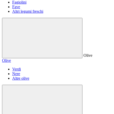
Fagiolini
Fave
Altri legumi freschi
Olive
Olive
Verdi
Nere
Altre olive