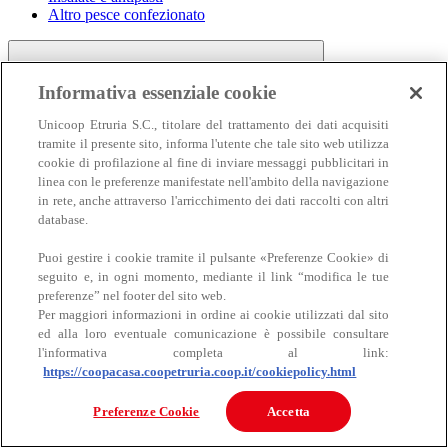
Altro pesce confezionato
Informativa essenziale cookie
Unicoop Etruria S.C., titolare del trattamento dei dati acquisiti
tramite il presente sito, informa l'utente che tale sito web utilizza
cookie di profilazione al fine di inviare messaggi pubblicitari in
linea con le preferenze manifestate nell'ambito della navigazione
Carne
in rete, anche attraverso l'arricchimento dei dati raccolti con altri
Carne
database.
Puoi gestire i cookie tramite il pulsante «Preferenze Cookie» di
seguito e, in ogni momento, mediante il link “modifica le tue
preferenze” nel footer del sito web.
Per maggiori informazioni in ordine ai cookie utilizzati dal sito
ed alla loro eventuale comunicazione è possibile consultare
l'informativa completa al link:
https://coopacasa.coopetruria.coop.it/cookiepolicy.html
Bovino
Ovino
Preferenze Cookie
Accetta
Suino
Equino