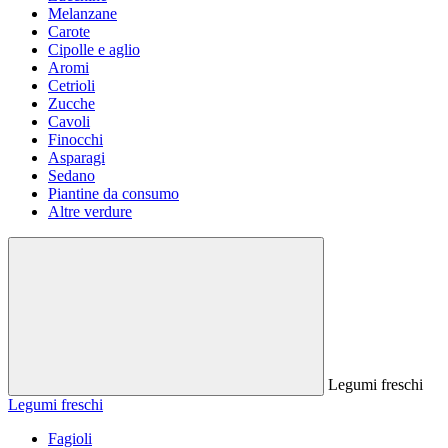
Melanzane
Carote
Cipolle e aglio
Aromi
Cetrioli
Zucche
Cavoli
Finocchi
Asparagi
Sedano
Piantine da consumo
Altre verdure
Legumi freschi
Legumi freschi
Fagioli