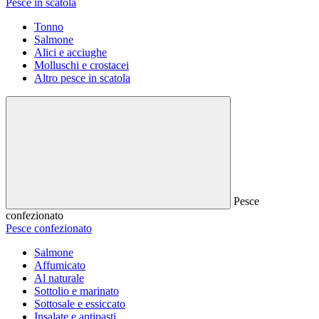
Pesce in scatola
Tonno
Salmone
Alici e acciughe
Molluschi e crostacei
Altro pesce in scatola
Pesce
confezionato
Pesce confezionato
Salmone
Affumicato
Al naturale
Sottolio e marinato
Sottosale e essiccato
Insalate e antipasti