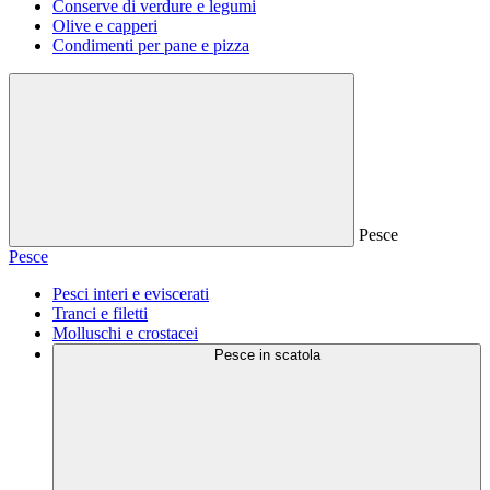
Conserve di verdure e legumi
Olive e capperi
Condimenti per pane e pizza
Pesce
Pesce
Pesci interi e eviscerati
Tranci e filetti
Molluschi e crostacei
Pesce in scatola