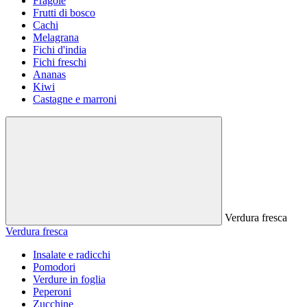
Fragole
Frutti di bosco
Cachi
Melagrana
Fichi d'india
Fichi freschi
Ananas
Kiwi
Castagne e marroni
Verdura fresca
Verdura fresca
Insalate e radicchi
Pomodori
Verdure in foglia
Peperoni
Zucchine