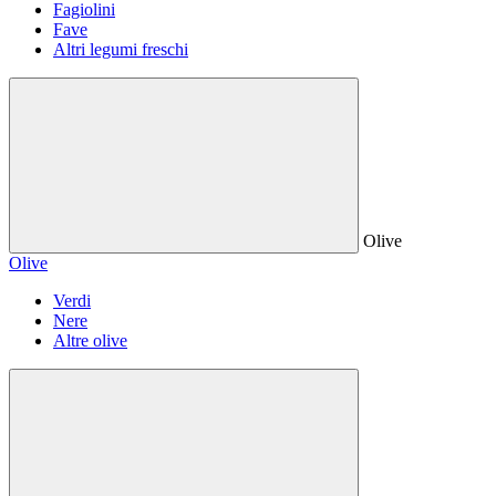
Fagiolini
Fave
Altri legumi freschi
Olive
Olive
Verdi
Nere
Altre olive