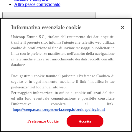
Altro pesce confezionato
Informativa essenziale cookie
Unicoop Etruria S.C., titolare del trattamento dei dati acquisiti
tramite il presente sito, informa l'utente che tale sito web utilizza
cookie di profilazione al fine di inviare messaggi pubblicitari in
linea con le preferenze manifestate nell'ambito della navigazione
Carne
in rete, anche attraverso l'arricchimento dei dati raccolti con altri
Carne
database.
Puoi gestire i cookie tramite il pulsante «Preferenze Cookie» di
seguito e, in ogni momento, mediante il link “modifica le tue
preferenze” nel footer del sito web.
Per maggiori informazioni in ordine ai cookie utilizzati dal sito
ed alla loro eventuale comunicazione è possibile consultare
l'informativa completa al link:
https://coopacasa.coopetruria.coop.it/cookiepolicy.html
Bovino
Ovino
Preferenze Cookie
Accetta
Suino
Equino