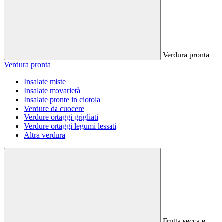
Verdura pronta
Verdura pronta
Insalate miste
Insalate movarietà
Insalate pronte in ciotola
Verdure da cuocere
Verdure ortaggi grigliati
Verdure ortaggi legumi lessati
Altra verdura
Frutta secca e