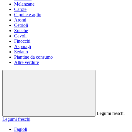
Melanzane
Carote
Cipolle e aglio
Aromi
Cetrioli
Zucche
Cavoli
Finocchi
Asparagi
Sedano
Piantine da consumo
Altre verdure
Legumi freschi
Legumi freschi
Fagioli