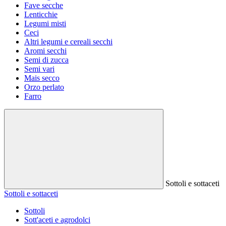
Fave secche
Lenticchie
Legumi misti
Ceci
Altri legumi e cereali secchi
Aromi secchi
Semi di zucca
Semi vari
Mais secco
Orzo perlato
Farro
Sottoli e sottaceti
Sottoli e sottaceti
Sottoli
Sott'aceti e agrodolci