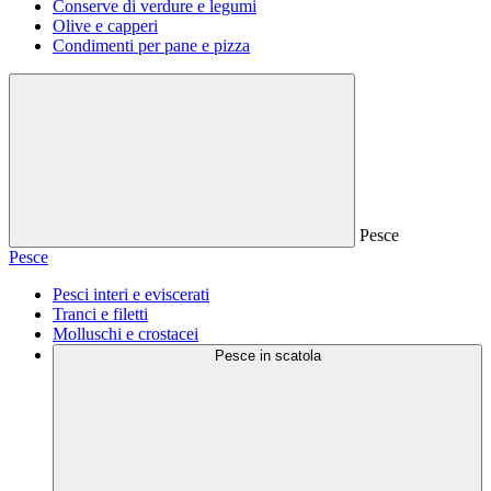
Conserve di verdure e legumi
Olive e capperi
Condimenti per pane e pizza
Pesce
Pesce
Pesci interi e eviscerati
Tranci e filetti
Molluschi e crostacei
Pesce in scatola