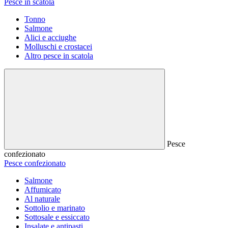
Pesce in scatola
Tonno
Salmone
Alici e acciughe
Molluschi e crostacei
Altro pesce in scatola
Pesce
confezionato
Pesce confezionato
Salmone
Affumicato
Al naturale
Sottolio e marinato
Sottosale e essiccato
Insalate e antipasti