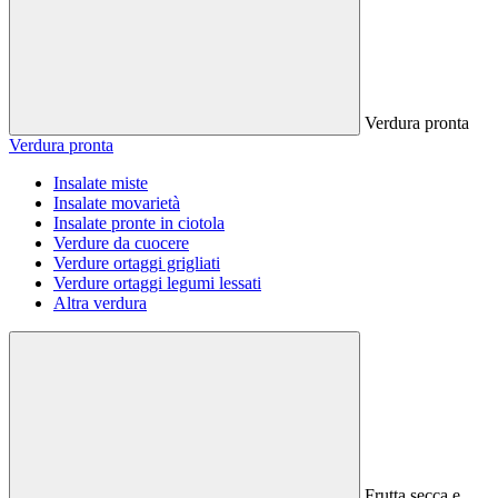
Verdura pronta
Verdura pronta
Insalate miste
Insalate movarietà
Insalate pronte in ciotola
Verdure da cuocere
Verdure ortaggi grigliati
Verdure ortaggi legumi lessati
Altra verdura
Frutta secca e