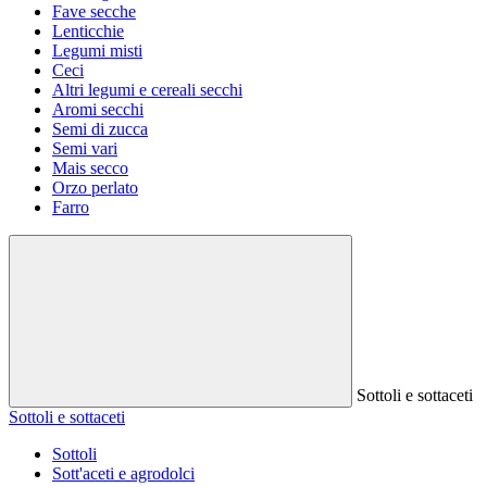
Fave secche
Lenticchie
Legumi misti
Ceci
Altri legumi e cereali secchi
Aromi secchi
Semi di zucca
Semi vari
Mais secco
Orzo perlato
Farro
Sottoli e sottaceti
Sottoli e sottaceti
Sottoli
Sott'aceti e agrodolci