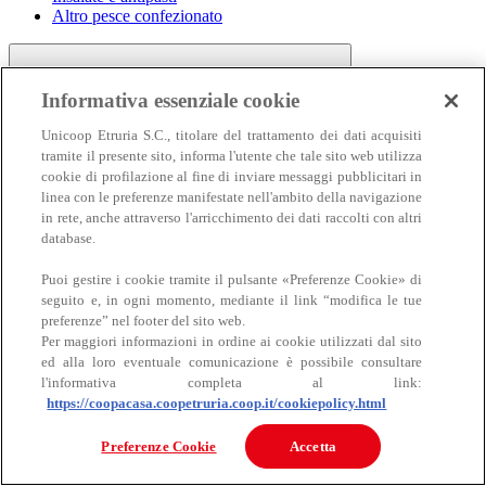
Altro pesce confezionato
Informativa essenziale cookie
Unicoop Etruria S.C., titolare del trattamento dei dati acquisiti
tramite il presente sito, informa l'utente che tale sito web utilizza
cookie di profilazione al fine di inviare messaggi pubblicitari in
linea con le preferenze manifestate nell'ambito della navigazione
Carne
in rete, anche attraverso l'arricchimento dei dati raccolti con altri
Carne
database.
Puoi gestire i cookie tramite il pulsante «Preferenze Cookie» di
seguito e, in ogni momento, mediante il link “modifica le tue
preferenze” nel footer del sito web.
Per maggiori informazioni in ordine ai cookie utilizzati dal sito
ed alla loro eventuale comunicazione è possibile consultare
l'informativa completa al link:
https://coopacasa.coopetruria.coop.it/cookiepolicy.html
Bovino
Ovino
Preferenze Cookie
Accetta
Suino
Equino