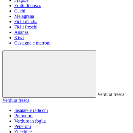
Fragole
Frutti di bosco
Cachi
Melagrana
Fichi d'india
Fichi freschi
Ananas
Kiwi
Castagne e marroni
Verdura fresca
Verdura fresca
Insalate e radicchi
Pomodori
Verdure in foglia
Peperoni
Zucchine