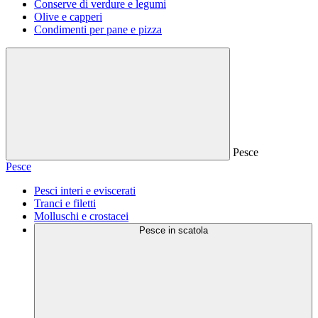
Conserve di verdure e legumi
Olive e capperi
Condimenti per pane e pizza
Pesce
Pesce
Pesci interi e eviscerati
Tranci e filetti
Molluschi e crostacei
Pesce in scatola