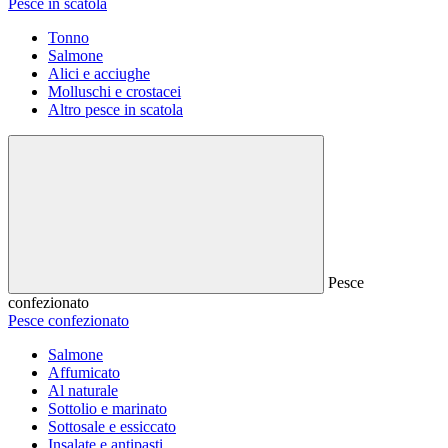
Pesce in scatola
Tonno
Salmone
Alici e acciughe
Molluschi e crostacei
Altro pesce in scatola
Pesce
confezionato
Pesce confezionato
Salmone
Affumicato
Al naturale
Sottolio e marinato
Sottosale e essiccato
Insalate e antipasti