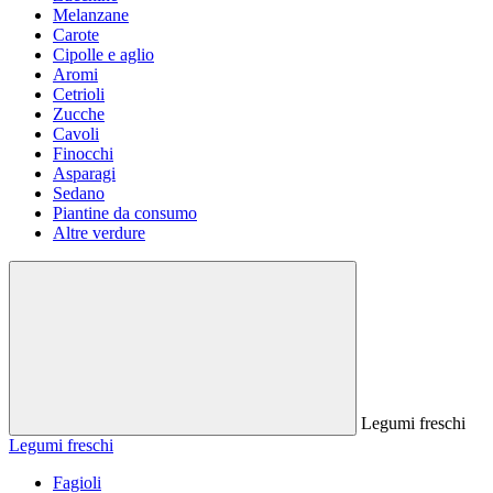
Melanzane
Carote
Cipolle e aglio
Aromi
Cetrioli
Zucche
Cavoli
Finocchi
Asparagi
Sedano
Piantine da consumo
Altre verdure
Legumi freschi
Legumi freschi
Fagioli