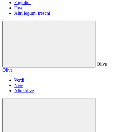
Fagiolini
Fave
Altri legumi freschi
Olive
Olive
Verdi
Nere
Altre olive