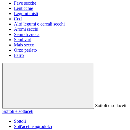
Fave secche
Lenticchie
Legumi misti
Ceci
Altri legumi e cereali secchi
Aromi secchi
Semi di zucca
Semi vari
Mais secco
Orzo perlato
Farro
Sottoli e sottaceti
Sottoli e sottaceti
Sottoli
Sott'aceti e agrodolci