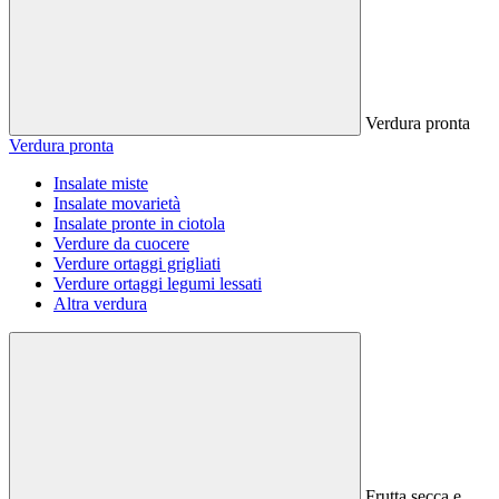
Verdura pronta
Verdura pronta
Insalate miste
Insalate movarietà
Insalate pronte in ciotola
Verdure da cuocere
Verdure ortaggi grigliati
Verdure ortaggi legumi lessati
Altra verdura
Frutta secca e