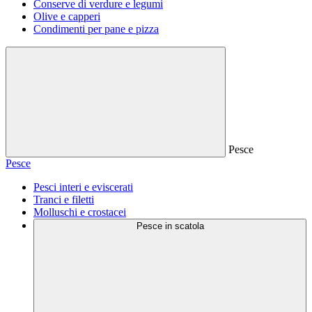
Conserve di verdure e legumi
Olive e capperi
Condimenti per pane e pizza
Pesce
Pesce
Pesci interi e eviscerati
Tranci e filetti
Molluschi e crostacei
Pesce in scatola