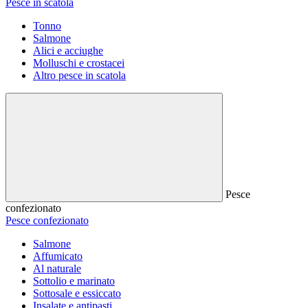
Pesce in scatola
Tonno
Salmone
Alici e acciughe
Molluschi e crostacei
Altro pesce in scatola
Pesce
confezionato
Pesce confezionato
Salmone
Affumicato
Al naturale
Sottolio e marinato
Sottosale e essiccato
Insalate e antipasti