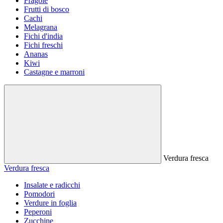
Fragole
Frutti di bosco
Cachi
Melagrana
Fichi d'india
Fichi freschi
Ananas
Kiwi
Castagne e marroni
Verdura fresca
Verdura fresca
Insalate e radicchi
Pomodori
Verdure in foglia
Peperoni
Zucchine