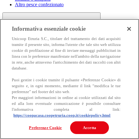
Altro pesce confezionato
Informativa essenziale cookie
Unicoop Etruria S.C., titolare del trattamento dei dati acquisiti
tramite il presente sito, informa l'utente che tale sito web utilizza
cookie di profilazione al fine di inviare messaggi pubblicitari in
linea con le preferenze manifestate nell'ambito della navigazione
Carne
in rete, anche attraverso l'arricchimento dei dati raccolti con altri
Carne
database.
Puoi gestire i cookie tramite il pulsante «Preferenze Cookie» di
seguito e, in ogni momento, mediante il link “modifica le tue
preferenze” nel footer del sito web.
Per maggiori informazioni in ordine ai cookie utilizzati dal sito
ed alla loro eventuale comunicazione è possibile consultare
l'informativa completa al link:
https://coopacasa.coopetruria.coop.it/cookiepolicy.html
Bovino
Ovino
Preferenze Cookie
Accetta
Suino
Equino