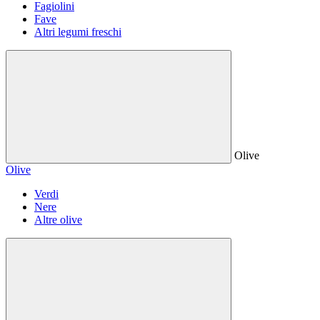
Fagiolini
Fave
Altri legumi freschi
Olive
Olive
Verdi
Nere
Altre olive