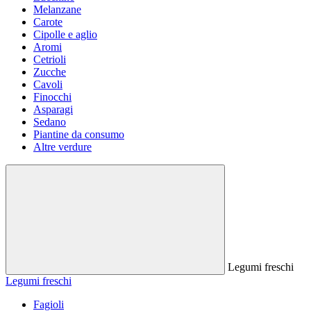
Melanzane
Carote
Cipolle e aglio
Aromi
Cetrioli
Zucche
Cavoli
Finocchi
Asparagi
Sedano
Piantine da consumo
Altre verdure
Legumi freschi
Legumi freschi
Fagioli