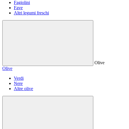
Fagiolini
Fave
Altri legumi freschi
Olive
Olive
Verdi
Nere
Altre olive