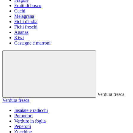
Fragole
Frutti di bosco
Cachi
Melagrana
Fichi d'india
Fichi freschi
Ananas
Kiwi
Castagne e marroni
Verdura fresca
Verdura fresca
Insalate e radicchi
Pomodori
Verdure in foglia
Peperoni
Zucchine