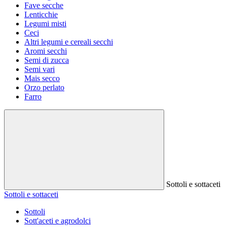
Fave secche
Lenticchie
Legumi misti
Ceci
Altri legumi e cereali secchi
Aromi secchi
Semi di zucca
Semi vari
Mais secco
Orzo perlato
Farro
Sottoli e sottaceti
Sottoli e sottaceti
Sottoli
Sott'aceti e agrodolci