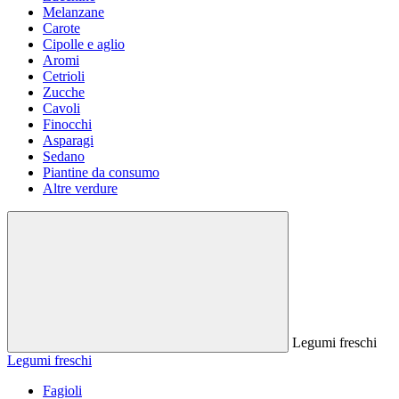
Melanzane
Carote
Cipolle e aglio
Aromi
Cetrioli
Zucche
Cavoli
Finocchi
Asparagi
Sedano
Piantine da consumo
Altre verdure
Legumi freschi
Legumi freschi
Fagioli