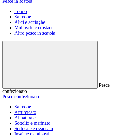
Pesce in scatola
Tonno
Salmone
Alici e acciughe
Molluschi e crostacei
Altro pesce in scatola
Pesce
confezionato
Pesce confezionato
Salmone
Affumicato
Al naturale
Sottolio e marinato
Sottosale e essiccato
Insalate e antipasti