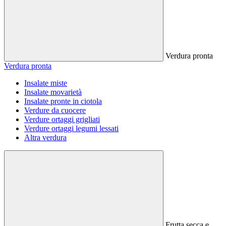
Verdura pronta
Verdura pronta
Insalate miste
Insalate movarietà
Insalate pronte in ciotola
Verdure da cuocere
Verdure ortaggi grigliati
Verdure ortaggi legumi lessati
Altra verdura
Frutta secca e