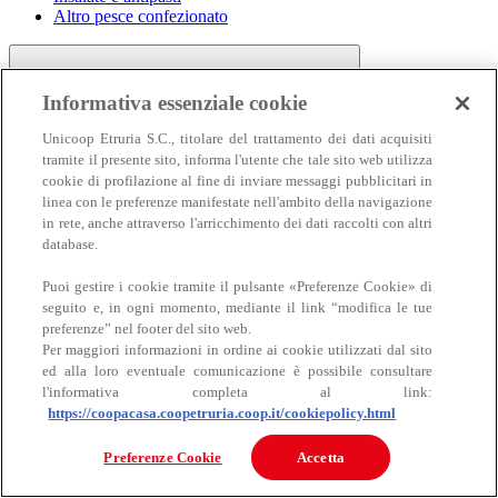
Altro pesce confezionato
Informativa essenziale cookie
Unicoop Etruria S.C., titolare del trattamento dei dati acquisiti
tramite il presente sito, informa l'utente che tale sito web utilizza
cookie di profilazione al fine di inviare messaggi pubblicitari in
linea con le preferenze manifestate nell'ambito della navigazione
Carne
in rete, anche attraverso l'arricchimento dei dati raccolti con altri
Carne
database.
Puoi gestire i cookie tramite il pulsante «Preferenze Cookie» di
seguito e, in ogni momento, mediante il link “modifica le tue
preferenze” nel footer del sito web.
Per maggiori informazioni in ordine ai cookie utilizzati dal sito
ed alla loro eventuale comunicazione è possibile consultare
l'informativa completa al link:
https://coopacasa.coopetruria.coop.it/cookiepolicy.html
Bovino
Ovino
Preferenze Cookie
Accetta
Suino
Equino