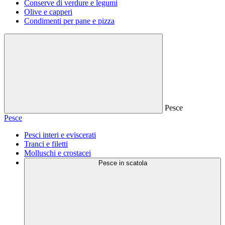
Conserve di verdure e legumi
Olive e capperi
Condimenti per pane e pizza
Pesce
Pesce
Pesci interi e eviscerati
Tranci e filetti
Molluschi e crostacei
Pesce in scatola