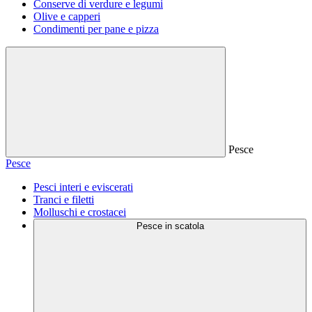
Conserve di verdure e legumi
Olive e capperi
Condimenti per pane e pizza
Pesce
Pesce
Pesci interi e eviscerati
Tranci e filetti
Molluschi e crostacei
Pesce in scatola