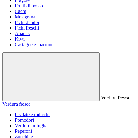
Fragole
Frutti di bosco
Cachi
Melagrana
Fichi d'india
Fichi freschi
Ananas
Kiwi
Castagne e marroni
Verdura fresca
Verdura fresca
Insalate e radicchi
Pomodori
Verdure in foglia
Peperoni
Zucchine