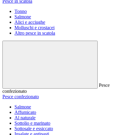
Pesce in scatola
Tonno
Salmone
Alici e acciughe
Molluschi e crostacei
Altro pesce in scatola
Pesce
confezionato
Pesce confezionato
Salmone
Affumicato
Al naturale
Sottolio e marinato
Sottosale e essiccato
Insalate e antipasti