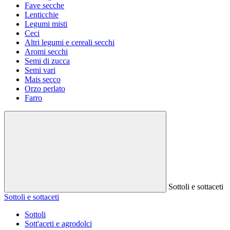
Fave secche
Lenticchie
Legumi misti
Ceci
Altri legumi e cereali secchi
Aromi secchi
Semi di zucca
Semi vari
Mais secco
Orzo perlato
Farro
Sottoli e sottaceti
Sottoli e sottaceti
Sottoli
Sott'aceti e agrodolci