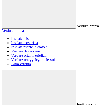
Verdura pronta
Verdura pronta
Insalate miste
Insalate movarietà
Insalate pronte in ciotola
Verdure da cuocere
Verdure ortaggi grigliati
Verdure ortaggi legumi lessati
Altra verdura
Frutta secca e