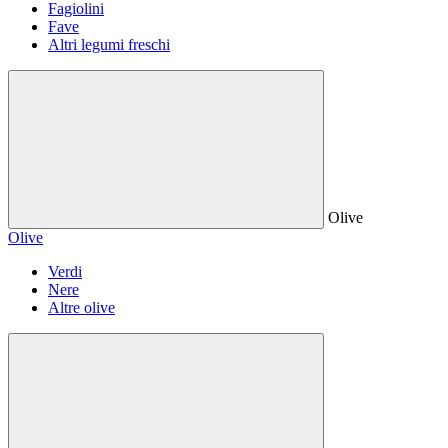
Fagiolini
Fave
Altri legumi freschi
Olive
Olive
Verdi
Nere
Altre olive