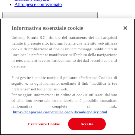
Altro pesce confezionato
Informativa essenziale cookie
Unicoop Etruria S.C., titolare del trattamento dei dati acquisiti
tramite il presente sito, informa l'utente che tale sito web utilizza
cookie di profilazione al fine di inviare messaggi pubblicitari in
linea con le preferenze manifestate nell'ambito della navigazione
Carne
in rete, anche attraverso l'arricchimento dei dati raccolti con altri
Carne
database.
Puoi gestire i cookie tramite il pulsante «Preferenze Cookie» di
seguito e, in ogni momento, mediante il link “modifica le tue
preferenze” nel footer del sito web.
Per maggiori informazioni in ordine ai cookie utilizzati dal sito
ed alla loro eventuale comunicazione è possibile consultare
l'informativa completa al link:
https://coopacasa.coopetruria.coop.it/cookiepolicy.html
Bovino
Ovino
Preferenze Cookie
Accetta
Suino
Equino