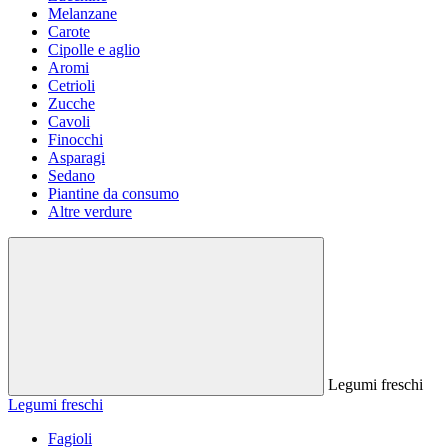
Melanzane
Carote
Cipolle e aglio
Aromi
Cetrioli
Zucche
Cavoli
Finocchi
Asparagi
Sedano
Piantine da consumo
Altre verdure
Legumi freschi
Legumi freschi
Fagioli