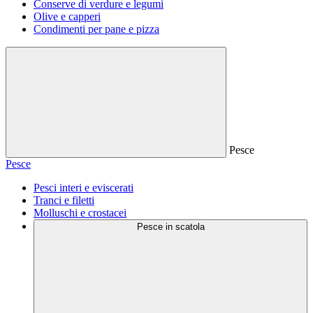
Conserve di verdure e legumi
Olive e capperi
Condimenti per pane e pizza
Pesce
Pesce
Pesci interi e eviscerati
Tranci e filetti
Molluschi e crostacei
Pesce in scatola