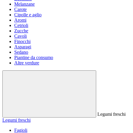
Melanzane
Carote
Cipolle e aglio
Aromi
Cetrioli
Zucche
Cavoli
Finocchi
Asparagi
Sedano
Piantine da consumo
Altre verdure
Legumi freschi
Legumi freschi
Fagioli