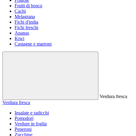
Fragole
Frutti di bosco
Cachi
Melagrana
Fichi d'india
Fichi freschi
Ananas
Kiwi
Castagne e marroni
Verdura fresca
Verdura fresca
Insalate e radicchi
Pomodori
Verdure in foglia
Peperoni
Zucchine