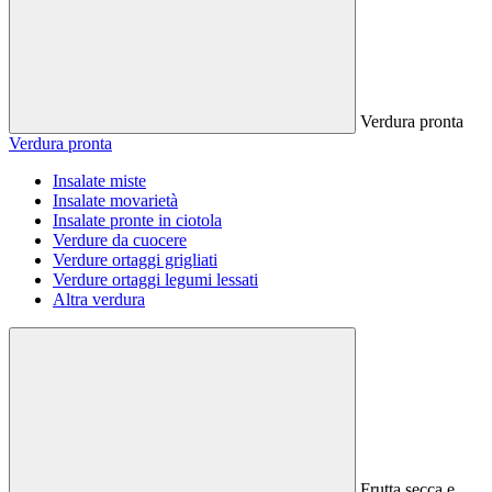
Verdura pronta
Verdura pronta
Insalate miste
Insalate movarietà
Insalate pronte in ciotola
Verdure da cuocere
Verdure ortaggi grigliati
Verdure ortaggi legumi lessati
Altra verdura
Frutta secca e