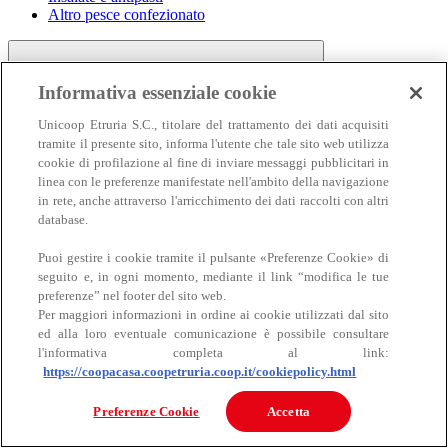
Altro pesce confezionato
Informativa essenziale cookie
Unicoop Etruria S.C., titolare del trattamento dei dati acquisiti
tramite il presente sito, informa l'utente che tale sito web utilizza
cookie di profilazione al fine di inviare messaggi pubblicitari in
linea con le preferenze manifestate nell'ambito della navigazione
Carne
in rete, anche attraverso l'arricchimento dei dati raccolti con altri
Carne
database.
Puoi gestire i cookie tramite il pulsante «Preferenze Cookie» di
seguito e, in ogni momento, mediante il link “modifica le tue
preferenze” nel footer del sito web.
Per maggiori informazioni in ordine ai cookie utilizzati dal sito
ed alla loro eventuale comunicazione è possibile consultare
l'informativa completa al link:
https://coopacasa.coopetruria.coop.it/cookiepolicy.html
Bovino
Ovino
Preferenze Cookie
Accetta
Suino
Equino