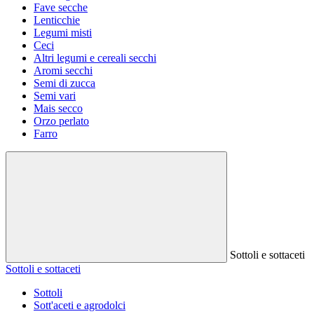
Fave secche
Lenticchie
Legumi misti
Ceci
Altri legumi e cereali secchi
Aromi secchi
Semi di zucca
Semi vari
Mais secco
Orzo perlato
Farro
Sottoli e sottaceti
Sottoli e sottaceti
Sottoli
Sott'aceti e agrodolci