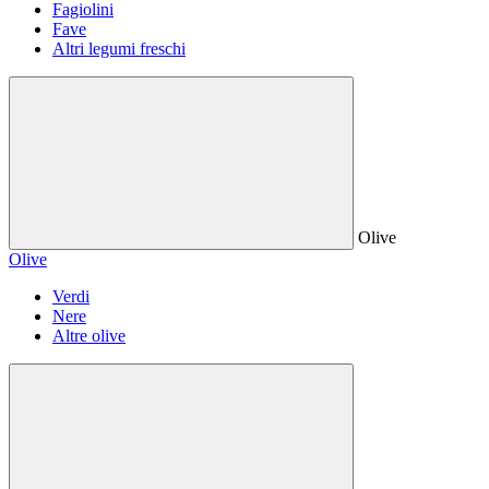
Fagiolini
Fave
Altri legumi freschi
Olive
Olive
Verdi
Nere
Altre olive