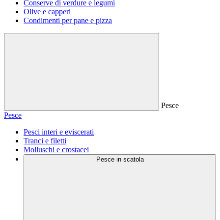
Conserve di verdure e legumi
Olive e capperi
Condimenti per pane e pizza
Pesce
Pesce
Pesci interi e eviscerati
Tranci e filetti
Molluschi e crostacei
Pesce in scatola