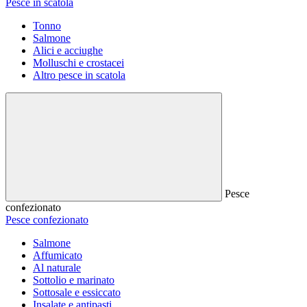
Pesce in scatola
Tonno
Salmone
Alici e acciughe
Molluschi e crostacei
Altro pesce in scatola
Pesce
confezionato
Pesce confezionato
Salmone
Affumicato
Al naturale
Sottolio e marinato
Sottosale e essiccato
Insalate e antipasti