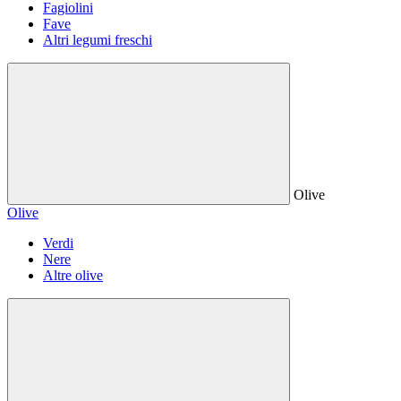
Fagiolini
Fave
Altri legumi freschi
Olive
Olive
Verdi
Nere
Altre olive