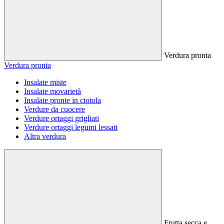
Verdura pronta
Verdura pronta
Insalate miste
Insalate movarietà
Insalate pronte in ciotola
Verdure da cuocere
Verdure ortaggi grigliati
Verdure ortaggi legumi lessati
Altra verdura
Frutta secca e