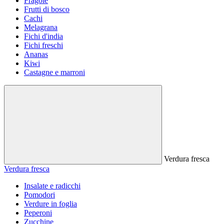
Fragole
Frutti di bosco
Cachi
Melagrana
Fichi d'india
Fichi freschi
Ananas
Kiwi
Castagne e marroni
Verdura fresca
Verdura fresca
Insalate e radicchi
Pomodori
Verdure in foglia
Peperoni
Zucchine