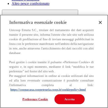
Altro pesce confezionato
Informativa essenziale cookie
Unicoop Etruria S.C., titolare del trattamento dei dati acquisiti
tramite il presente sito, informa l'utente che tale sito web utilizza
cookie di profilazione al fine di inviare messaggi pubblicitari in
linea con le preferenze manifestate nell'ambito della navigazione
Carne
in rete, anche attraverso l'arricchimento dei dati raccolti con altri
Carne
database.
Puoi gestire i cookie tramite il pulsante «Preferenze Cookie» di
seguito e, in ogni momento, mediante il link “modifica le tue
preferenze” nel footer del sito web.
Per maggiori informazioni in ordine ai cookie utilizzati dal sito
ed alla loro eventuale comunicazione è possibile consultare
l'informativa completa al link:
https://coopacasa.coopetruria.coop.it/cookiepolicy.html
Bovino
Ovino
Preferenze Cookie
Accetta
Suino
Equino