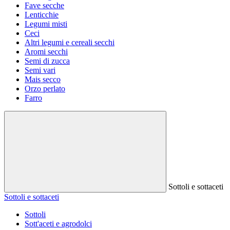
Fave secche
Lenticchie
Legumi misti
Ceci
Altri legumi e cereali secchi
Aromi secchi
Semi di zucca
Semi vari
Mais secco
Orzo perlato
Farro
Sottoli e sottaceti
Sottoli e sottaceti
Sottoli
Sott'aceti e agrodolci