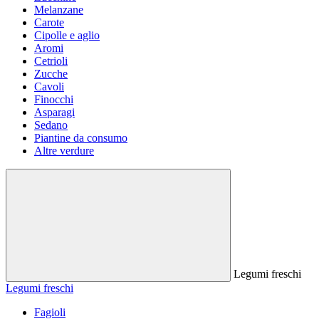
Melanzane
Carote
Cipolle e aglio
Aromi
Cetrioli
Zucche
Cavoli
Finocchi
Asparagi
Sedano
Piantine da consumo
Altre verdure
Legumi freschi
Legumi freschi
Fagioli