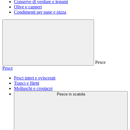
Conserve di verdure e legumi
Olive e capperi
Condimenti per pane e pizza
Pesce
Pesce
Pesci interi e eviscerati
Tranci e filetti
Molluschi e crostacei
Pesce in scatola