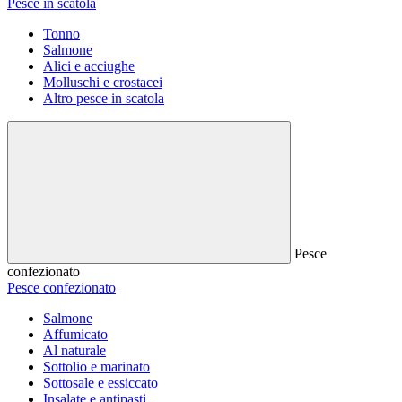
Pesce in scatola
Tonno
Salmone
Alici e acciughe
Molluschi e crostacei
Altro pesce in scatola
Pesce
confezionato
Pesce confezionato
Salmone
Affumicato
Al naturale
Sottolio e marinato
Sottosale e essiccato
Insalate e antipasti