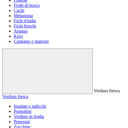
Fragole
Frutti di bosco
Cachi
Melagrana
Fichi d'india
Fichi freschi
Ananas
Kiwi
Castagne e marroni
Verdura fresca
Verdura fresca
Insalate e radicchi
Pomodori
Verdure in foglia
Peperoni
Zucchine