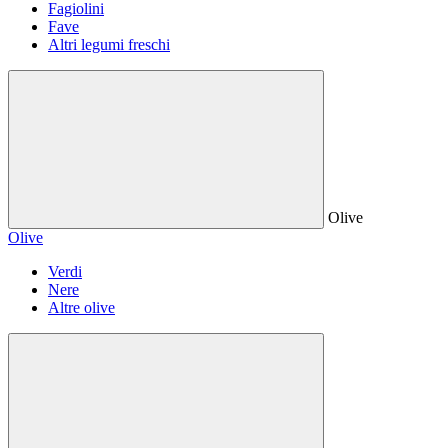
Fagiolini
Fave
Altri legumi freschi
Olive
Olive
Verdi
Nere
Altre olive