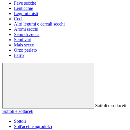
Fave secche
Lenticchie
Legumi misti
Ceci
Altri legumi e cereali secchi
Aromi secchi
Semi di zucca
Semi vari
Mais secco
Orzo perlato
Farro
Sottoli e sottaceti
Sottoli e sottaceti
Sottoli
Sott'aceti e agrodolci