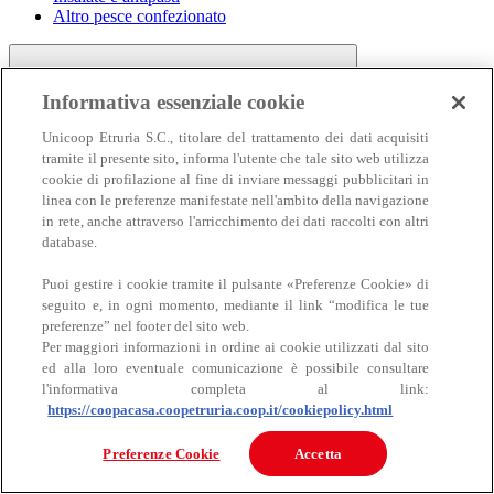
Altro pesce confezionato
Informativa essenziale cookie
Unicoop Etruria S.C., titolare del trattamento dei dati acquisiti
tramite il presente sito, informa l'utente che tale sito web utilizza
cookie di profilazione al fine di inviare messaggi pubblicitari in
linea con le preferenze manifestate nell'ambito della navigazione
Carne
in rete, anche attraverso l'arricchimento dei dati raccolti con altri
Carne
database.
Puoi gestire i cookie tramite il pulsante «Preferenze Cookie» di
seguito e, in ogni momento, mediante il link “modifica le tue
preferenze” nel footer del sito web.
Per maggiori informazioni in ordine ai cookie utilizzati dal sito
ed alla loro eventuale comunicazione è possibile consultare
l'informativa completa al link:
https://coopacasa.coopetruria.coop.it/cookiepolicy.html
Bovino
Ovino
Preferenze Cookie
Accetta
Suino
Equino