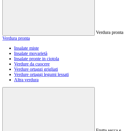
Verdura pronta
Verdura pronta
Insalate miste
Insalate movarietà
Insalate pronte in ciotola
Verdure da cuocere
Verdure ortaggi grigliati
Verdure ortaggi legumi lessati
Altra verdura
Frutta secca e