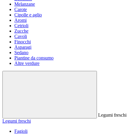
Melanzane
Carote
Cipolle e aglio
Aromi
Cetrioli
Zucche
Cavoli
Finocchi
Asparagi
Sedano
Piantine da consumo
Altre verdure
Legumi freschi
Legumi freschi
Fagioli