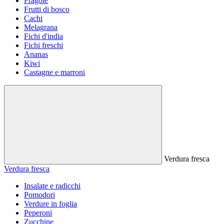
Fragole
Frutti di bosco
Cachi
Melagrana
Fichi d'india
Fichi freschi
Ananas
Kiwi
Castagne e marroni
Verdura fresca
Verdura fresca
Insalate e radicchi
Pomodori
Verdure in foglia
Peperoni
Zucchine