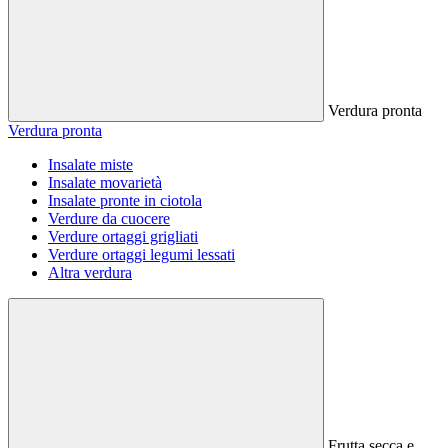
Verdura pronta
Verdura pronta
Insalate miste
Insalate movarietà
Insalate pronte in ciotola
Verdure da cuocere
Verdure ortaggi grigliati
Verdure ortaggi legumi lessati
Altra verdura
Frutta secca e