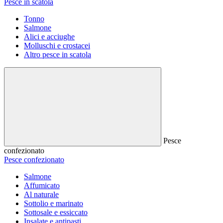
Pesce in scatola
Tonno
Salmone
Alici e acciughe
Molluschi e crostacei
Altro pesce in scatola
Pesce
confezionato
Pesce confezionato
Salmone
Affumicato
Al naturale
Sottolio e marinato
Sottosale e essiccato
Insalate e antipasti