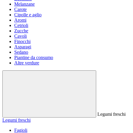
Melanzane
Carote
Cipolle e aglio
Aromi
Cetrioli
Zucche
Cavoli
Finocchi
Asparagi
Sedano
Piantine da consumo
Altre verdure
Legumi freschi
Legumi freschi
Fagioli