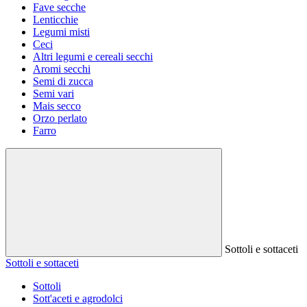
Fave secche
Lenticchie
Legumi misti
Ceci
Altri legumi e cereali secchi
Aromi secchi
Semi di zucca
Semi vari
Mais secco
Orzo perlato
Farro
Sottoli e sottaceti
Sottoli e sottaceti
Sottoli
Sott'aceti e agrodolci