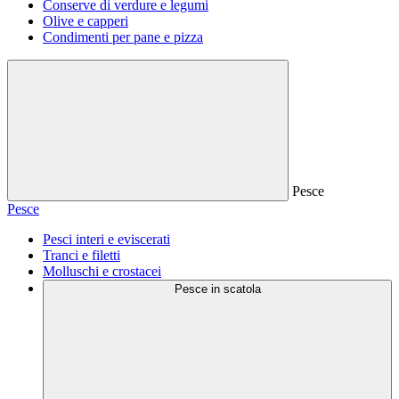
Conserve di verdure e legumi
Olive e capperi
Condimenti per pane e pizza
Pesce
Pesce
Pesci interi e eviscerati
Tranci e filetti
Molluschi e crostacei
Pesce in scatola