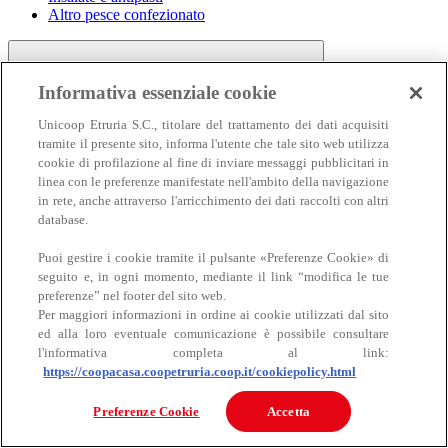
Altro pesce confezionato
Informativa essenziale cookie
Unicoop Etruria S.C., titolare del trattamento dei dati acquisiti
tramite il presente sito, informa l'utente che tale sito web utilizza
cookie di profilazione al fine di inviare messaggi pubblicitari in
linea con le preferenze manifestate nell'ambito della navigazione
Carne
in rete, anche attraverso l'arricchimento dei dati raccolti con altri
Carne
database.
Puoi gestire i cookie tramite il pulsante «Preferenze Cookie» di
seguito e, in ogni momento, mediante il link “modifica le tue
preferenze” nel footer del sito web.
Per maggiori informazioni in ordine ai cookie utilizzati dal sito
ed alla loro eventuale comunicazione è possibile consultare
l'informativa completa al link:
https://coopacasa.coopetruria.coop.it/cookiepolicy.html
Bovino
Ovino
Preferenze Cookie
Accetta
Suino
Equino