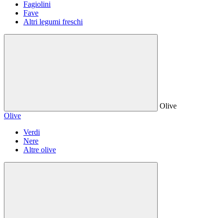
Fagiolini
Fave
Altri legumi freschi
Olive
Olive
Verdi
Nere
Altre olive