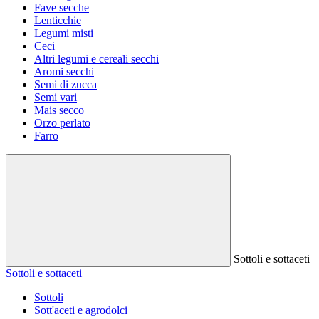
Fave secche
Lenticchie
Legumi misti
Ceci
Altri legumi e cereali secchi
Aromi secchi
Semi di zucca
Semi vari
Mais secco
Orzo perlato
Farro
Sottoli e sottaceti
Sottoli e sottaceti
Sottoli
Sott'aceti e agrodolci