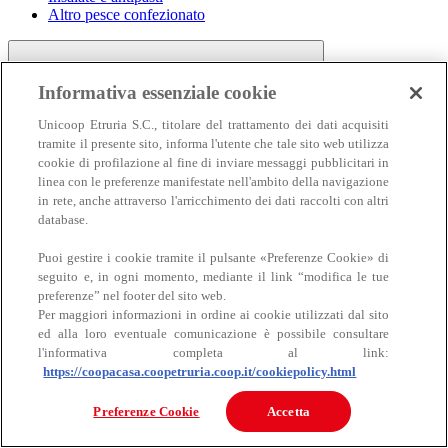
Altro pesce confezionato
Informativa essenziale cookie
Unicoop Etruria S.C., titolare del trattamento dei dati acquisiti
tramite il presente sito, informa l'utente che tale sito web utilizza
cookie di profilazione al fine di inviare messaggi pubblicitari in
linea con le preferenze manifestate nell'ambito della navigazione
Carne
in rete, anche attraverso l'arricchimento dei dati raccolti con altri
Carne
database.
Puoi gestire i cookie tramite il pulsante «Preferenze Cookie» di
seguito e, in ogni momento, mediante il link “modifica le tue
preferenze” nel footer del sito web.
Per maggiori informazioni in ordine ai cookie utilizzati dal sito
ed alla loro eventuale comunicazione è possibile consultare
l'informativa completa al link:
https://coopacasa.coopetruria.coop.it/cookiepolicy.html
Bovino
Ovino
Preferenze Cookie
Accetta
Suino
Equino