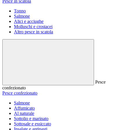
Pesce in scatola
Tonno
Salmone
Alici e acciughe
Molluschi e crostacei
Altro pesce in scatola
Pesce
confezionato
Pesce confezionato
Salmone
Affumicato
Al naturale
Sottolio e marinato
Sottosale e essiccato
Insalate e antipasti