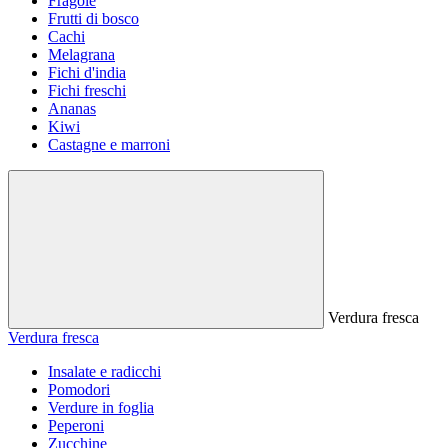
Fragole
Frutti di bosco
Cachi
Melagrana
Fichi d'india
Fichi freschi
Ananas
Kiwi
Castagne e marroni
Verdura fresca
Verdura fresca
Insalate e radicchi
Pomodori
Verdure in foglia
Peperoni
Zucchine