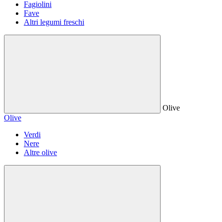
Fagiolini
Fave
Altri legumi freschi
Olive
Olive
Verdi
Nere
Altre olive