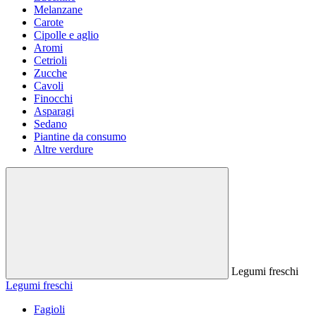
Melanzane
Carote
Cipolle e aglio
Aromi
Cetrioli
Zucche
Cavoli
Finocchi
Asparagi
Sedano
Piantine da consumo
Altre verdure
Legumi freschi
Legumi freschi
Fagioli