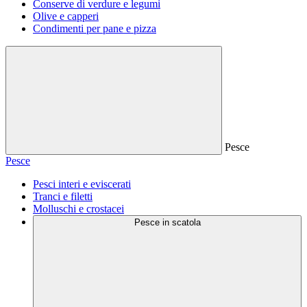
Conserve di verdure e legumi
Olive e capperi
Condimenti per pane e pizza
Pesce
Pesce
Pesci interi e eviscerati
Tranci e filetti
Molluschi e crostacei
Pesce in scatola