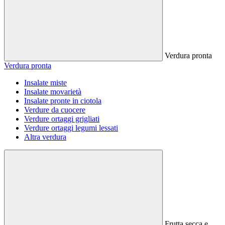
Verdura pronta
Verdura pronta
Insalate miste
Insalate movarietà
Insalate pronte in ciotola
Verdure da cuocere
Verdure ortaggi grigliati
Verdure ortaggi legumi lessati
Altra verdura
Frutta secca e