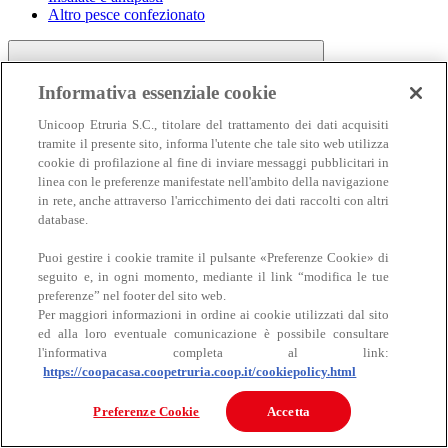
Altro pesce confezionato
Informativa essenziale cookie
Unicoop Etruria S.C., titolare del trattamento dei dati acquisiti
tramite il presente sito, informa l'utente che tale sito web utilizza
cookie di profilazione al fine di inviare messaggi pubblicitari in
linea con le preferenze manifestate nell'ambito della navigazione
Carne
in rete, anche attraverso l'arricchimento dei dati raccolti con altri
Carne
database.
Puoi gestire i cookie tramite il pulsante «Preferenze Cookie» di
seguito e, in ogni momento, mediante il link “modifica le tue
preferenze” nel footer del sito web.
Per maggiori informazioni in ordine ai cookie utilizzati dal sito
ed alla loro eventuale comunicazione è possibile consultare
l'informativa completa al link:
https://coopacasa.coopetruria.coop.it/cookiepolicy.html
Bovino
Ovino
Preferenze Cookie
Accetta
Suino
Equino