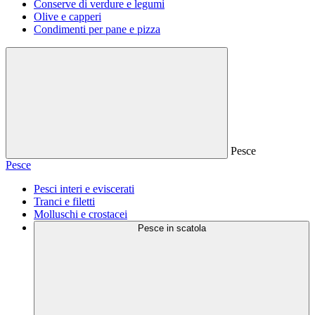
Conserve di verdure e legumi
Olive e capperi
Condimenti per pane e pizza
Pesce
Pesce
Pesci interi e eviscerati
Tranci e filetti
Molluschi e crostacei
Pesce in scatola