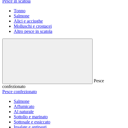
Pesce in scatola
Tonno
Salmone
Alici e acciughe
Molluschi e crostacei
Altro pesce in scatola
Pesce
confezionato
Pesce confezionato
Salmone
Affumicato
Al naturale
Sottolio e marinato
Sottosale e essiccato
Insalate e antipasti