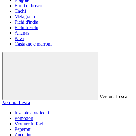
Fragole
Frutti di bosco
Cachi
Melagrana
Fichi d'india
Fichi freschi
Ananas
Kiwi
Castagne e marroni
Verdura fresca
Verdura fresca
Insalate e radicchi
Pomodori
Verdure in foglia
Peperoni
Zucchine