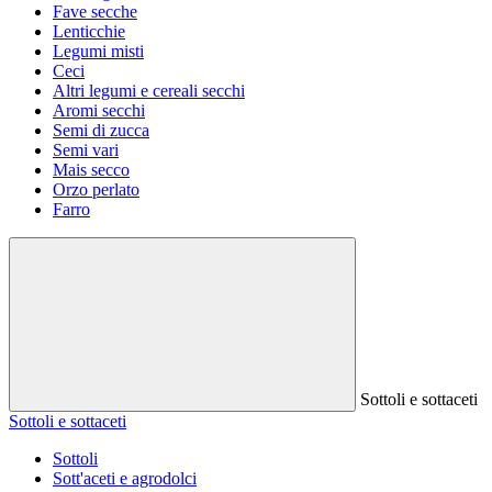
Fave secche
Lenticchie
Legumi misti
Ceci
Altri legumi e cereali secchi
Aromi secchi
Semi di zucca
Semi vari
Mais secco
Orzo perlato
Farro
Sottoli e sottaceti
Sottoli e sottaceti
Sottoli
Sott'aceti e agrodolci