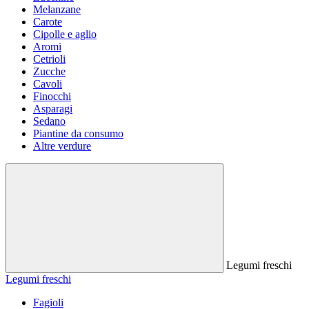
Melanzane
Carote
Cipolle e aglio
Aromi
Cetrioli
Zucche
Cavoli
Finocchi
Asparagi
Sedano
Piantine da consumo
Altre verdure
Legumi freschi
Legumi freschi
Fagioli