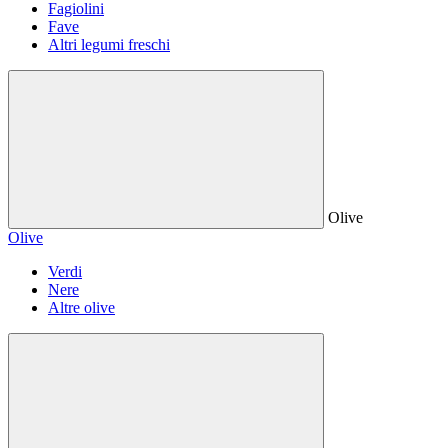
Fagiolini
Fave
Altri legumi freschi
Olive
Olive
Verdi
Nere
Altre olive