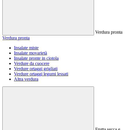
Verdura pronta
Verdura pronta
Insalate miste
Insalate movarietà
Insalate pronte in ciotola
Verdure da cuocere
Verdure ortaggi grigliati
Verdure ortaggi legumi lessati
Altra verdura
Frutta secca e