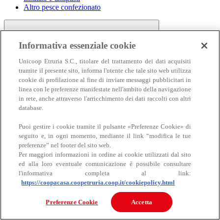
Altro pesce confezionato
Informativa essenziale cookie
Unicoop Etruria S.C., titolare del trattamento dei dati acquisiti
tramite il presente sito, informa l'utente che tale sito web utilizza
cookie di profilazione al fine di inviare messaggi pubblicitari in
linea con le preferenze manifestate nell'ambito della navigazione
Carne
in rete, anche attraverso l'arricchimento dei dati raccolti con altri
Carne
database.
Puoi gestire i cookie tramite il pulsante «Preferenze Cookie» di
seguito e, in ogni momento, mediante il link “modifica le tue
preferenze” nel footer del sito web.
Per maggiori informazioni in ordine ai cookie utilizzati dal sito
ed alla loro eventuale comunicazione è possibile consultare
l'informativa completa al link:
https://coopacasa.coopetruria.coop.it/cookiepolicy.html
Bovino
Ovino
Preferenze Cookie
Accetta
Suino
Equino