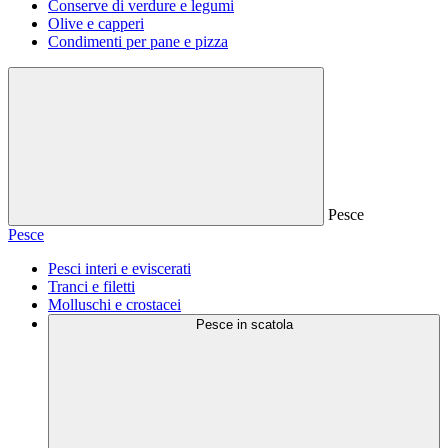
Conserve di verdure e legumi
Olive e capperi
Condimenti per pane e pizza
Pesce
Pesce
Pesci interi e eviscerati
Tranci e filetti
Molluschi e crostacei
Pesce in scatola