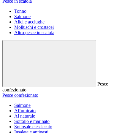
Pesce in scatola
Tonno
Salmone
Alici e acciughe
Molluschi e crostacei
Altro pesce in scatola
Pesce
confezionato
Pesce confezionato
Salmone
Affumicato
Al naturale
Sottolio e marinato
Sottosale e essiccato
Insalate e antipasti