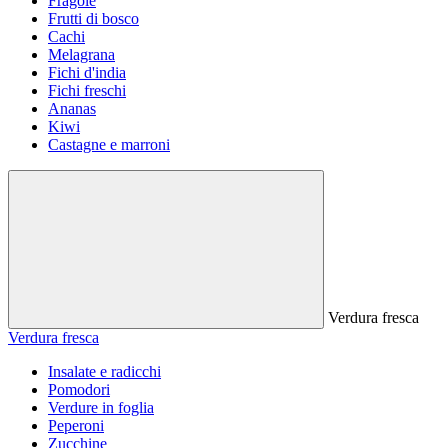
Fragole
Frutti di bosco
Cachi
Melagrana
Fichi d'india
Fichi freschi
Ananas
Kiwi
Castagne e marroni
Verdura fresca
Verdura fresca
Insalate e radicchi
Pomodori
Verdure in foglia
Peperoni
Zucchine