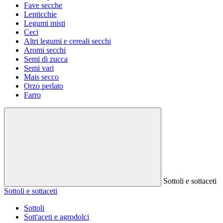
Fave secche
Lenticchie
Legumi misti
Ceci
Altri legumi e cereali secchi
Aromi secchi
Semi di zucca
Semi vari
Mais secco
Orzo perlato
Farro
Sottoli e sottaceti
Sottoli e sottaceti
Sottoli
Sott'aceti e agrodolci