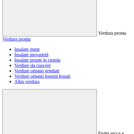
Verdura pronta
Verdura pronta
Insalate miste
Insalate movarietà
Insalate pronte in ciotola
Verdure da cuocere
Verdure ortaggi grigliati
Verdure ortaggi legumi lessati
Altra verdura
Frutta secca e