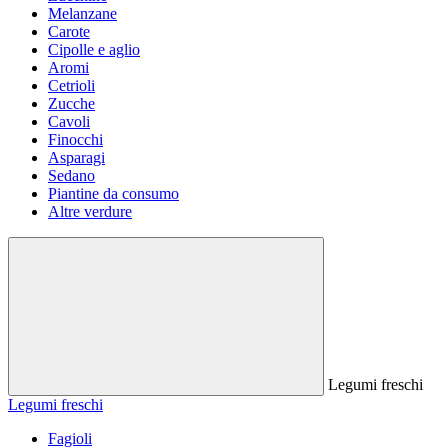
Melanzane
Carote
Cipolle e aglio
Aromi
Cetrioli
Zucche
Cavoli
Finocchi
Asparagi
Sedano
Piantine da consumo
Altre verdure
Legumi freschi
Legumi freschi
Fagioli