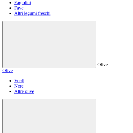
Fagiolini
Fave
Altri legumi freschi
Olive
Olive
Verdi
Nere
Altre olive