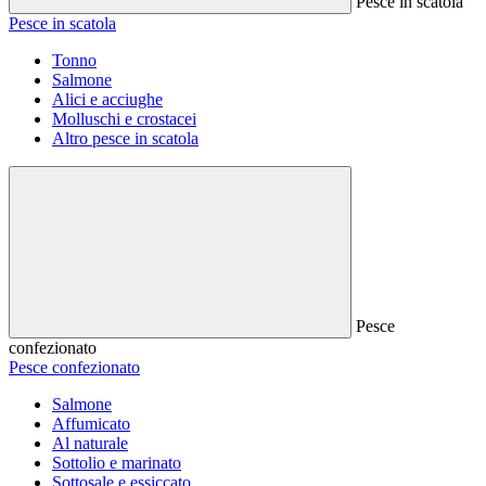
Pesce in scatola
Pesce in scatola
Tonno
Salmone
Alici e acciughe
Molluschi e crostacei
Altro pesce in scatola
Pesce
confezionato
Pesce confezionato
Salmone
Affumicato
Al naturale
Sottolio e marinato
Sottosale e essiccato