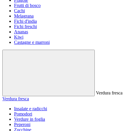
Fragole
Frutti di bosco
Cachi
Melagrana
Fichi d'india
Fichi freschi
Ananas
Kiwi
Castagne e marroni
Verdura fresca
Verdura fresca
Insalate e radicchi
Pomodori
Verdure in foglia
Peperoni
Zucchine