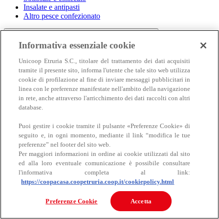
Insalate e antipasti
Altro pesce confezionato
Informativa essenziale cookie
Unicoop Etruria S.C., titolare del trattamento dei dati acquisiti
tramite il presente sito, informa l'utente che tale sito web utilizza
cookie di profilazione al fine di inviare messaggi pubblicitari in
linea con le preferenze manifestate nell'ambito della navigazione
in rete, anche attraverso l'arricchimento dei dati raccolti con altri
Carne
database.
Carne
Puoi gestire i cookie tramite il pulsante «Preferenze Cookie» di
seguito e, in ogni momento, mediante il link “modifica le tue
preferenze” nel footer del sito web.
Per maggiori informazioni in ordine ai cookie utilizzati dal sito
ed alla loro eventuale comunicazione è possibile consultare
l'informativa completa al link:
https://coopacasa.coopetruria.coop.it/cookiepolicy.html
Bovino
Preferenze Cookie
Accetta
Ovino
Suino