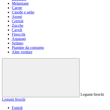
Melanzane
Carote
Cipolle e aglio
Aromi
Cetrioli
Zucche
Cavoli
Finocchi
Asparagi
Sedano
Piantine da consumo
Altre verdure
Legumi freschi
Legumi freschi
Fagioli