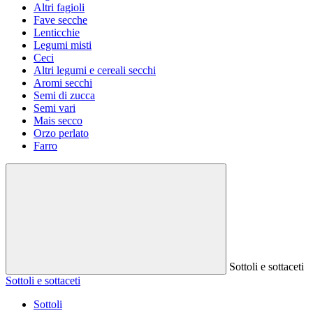
Altri fagioli
Fave secche
Lenticchie
Legumi misti
Ceci
Altri legumi e cereali secchi
Aromi secchi
Semi di zucca
Semi vari
Mais secco
Orzo perlato
Farro
Sottoli e sottaceti
Sottoli e sottaceti
Sottoli