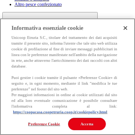
Altro pesce confezionato
Informativa essenziale cookie
Unicoop Etruria S.C., titolare del trattamento dei dati acquisiti
tramite il presente sito, informa l'utente che tale sito web utilizza
cookie di profilazione al fine di inviare messaggi pubblicitari in
linea con le preferenze manifestate nell'ambito della navigazione
Carne
in rete, anche attraverso l'arricchimento dei dati raccolti con altri
Carne
database.
Puoi gestire i cookie tramite il pulsante «Preferenze Cookie» di
seguito e, in ogni momento, mediante il link “modifica le tue
preferenze” nel footer del sito web.
Per maggiori informazioni in ordine ai cookie utilizzati dal sito
ed alla loro eventuale comunicazione è possibile consultare
l'informativa completa al link:
https://coopacasa.coopetruria.coop.it/cookiepolicy.html
Bovino
Ovino
Preferenze Cookie
Accetta
Suino
Equino