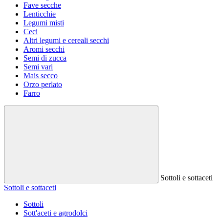
Fave secche
Lenticchie
Legumi misti
Ceci
Altri legumi e cereali secchi
Aromi secchi
Semi di zucca
Semi vari
Mais secco
Orzo perlato
Farro
Sottoli e sottaceti
Sottoli e sottaceti
Sottoli
Sott'aceti e agrodolci