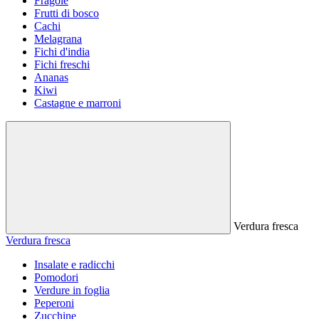
Fragole
Frutti di bosco
Cachi
Melagrana
Fichi d'india
Fichi freschi
Ananas
Kiwi
Castagne e marroni
Verdura fresca
Verdura fresca
Insalate e radicchi
Pomodori
Verdure in foglia
Peperoni
Zucchine