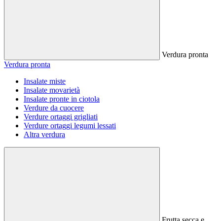
Verdura pronta
Verdura pronta
Insalate miste
Insalate movarietà
Insalate pronte in ciotola
Verdure da cuocere
Verdure ortaggi grigliati
Verdure ortaggi legumi lessati
Altra verdura
Frutta secca e