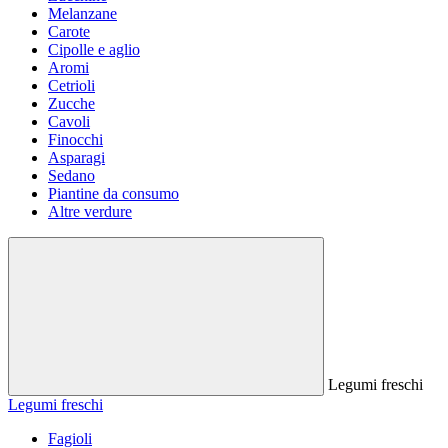
Melanzane
Carote
Cipolle e aglio
Aromi
Cetrioli
Zucche
Cavoli
Finocchi
Asparagi
Sedano
Piantine da consumo
Altre verdure
Legumi freschi
Legumi freschi
Fagioli