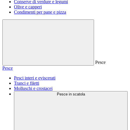
Conserve di verdure e legumi
Olive e capperi
Condimenti per pane e pizza
Pesce
Pesce
Pesci interi e eviscerati
Tranci e filetti
Molluschi e crostacei
Pesce in scatola