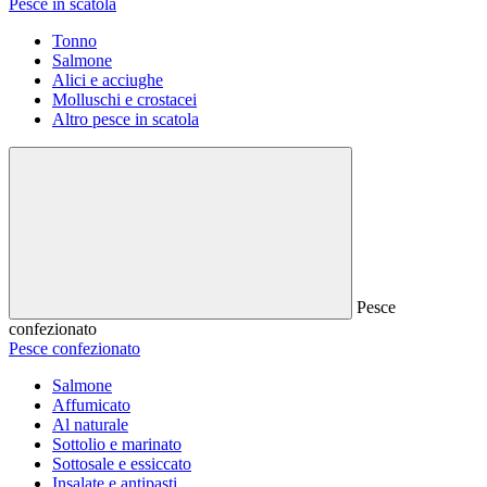
Pesce in scatola
Tonno
Salmone
Alici e acciughe
Molluschi e crostacei
Altro pesce in scatola
Pesce
confezionato
Pesce confezionato
Salmone
Affumicato
Al naturale
Sottolio e marinato
Sottosale e essiccato
Insalate e antipasti