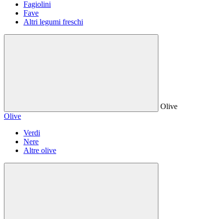
Fagiolini
Fave
Altri legumi freschi
Olive
Olive
Verdi
Nere
Altre olive