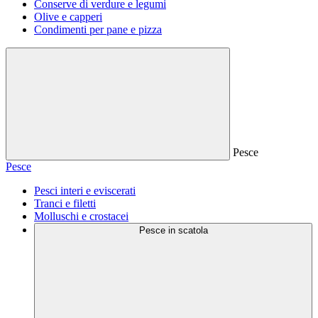
Conserve di verdure e legumi
Olive e capperi
Condimenti per pane e pizza
Pesce
Pesce
Pesci interi e eviscerati
Tranci e filetti
Molluschi e crostacei
Pesce in scatola