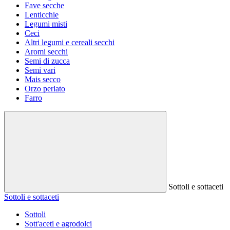
Fave secche
Lenticchie
Legumi misti
Ceci
Altri legumi e cereali secchi
Aromi secchi
Semi di zucca
Semi vari
Mais secco
Orzo perlato
Farro
Sottoli e sottaceti
Sottoli e sottaceti
Sottoli
Sott'aceti e agrodolci