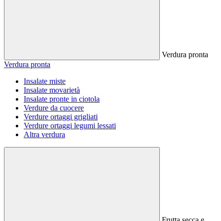
Verdura pronta
Verdura pronta
Insalate miste
Insalate movarietà
Insalate pronte in ciotola
Verdure da cuocere
Verdure ortaggi grigliati
Verdure ortaggi legumi lessati
Altra verdura
Frutta secca e