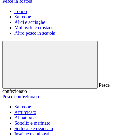
Pesce in scatola
Tonno
Salmone
Alici e acciughe
Molluschi e crostacei
Altro pesce in scatola
Pesce
confezionato
Pesce confezionato
Salmone
Affumicato
Al naturale
Sottolio e marinato
Sottosale e essiccato
Insalate e antipasti