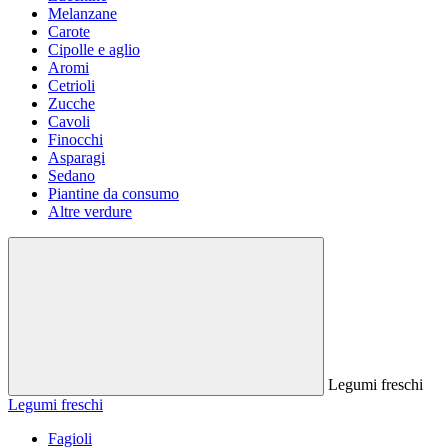
Melanzane
Carote
Cipolle e aglio
Aromi
Cetrioli
Zucche
Cavoli
Finocchi
Asparagi
Sedano
Piantine da consumo
Altre verdure
Legumi freschi
Legumi freschi
Fagioli