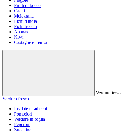
Fragole
Frutti di bosco
Cachi
Melagrana
Fichi d'india
Fichi freschi
Ananas
Kiwi
Castagne e marroni
Verdura fresca
Verdura fresca
Insalate e radicchi
Pomodori
Verdure in foglia
Peperoni
Zucchine