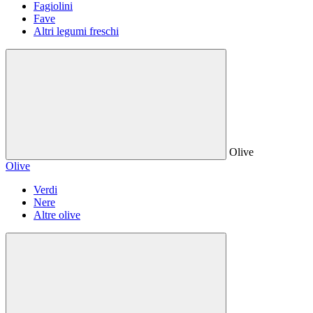
Fagiolini
Fave
Altri legumi freschi
Olive
Olive
Verdi
Nere
Altre olive