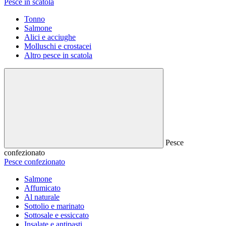
Pesce in scatola
Tonno
Salmone
Alici e acciughe
Molluschi e crostacei
Altro pesce in scatola
Pesce
confezionato
Pesce confezionato
Salmone
Affumicato
Al naturale
Sottolio e marinato
Sottosale e essiccato
Insalate e antipasti