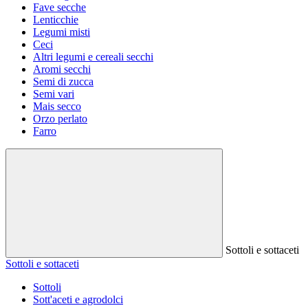
Fave secche
Lenticchie
Legumi misti
Ceci
Altri legumi e cereali secchi
Aromi secchi
Semi di zucca
Semi vari
Mais secco
Orzo perlato
Farro
Sottoli e sottaceti
Sottoli e sottaceti
Sottoli
Sott'aceti e agrodolci