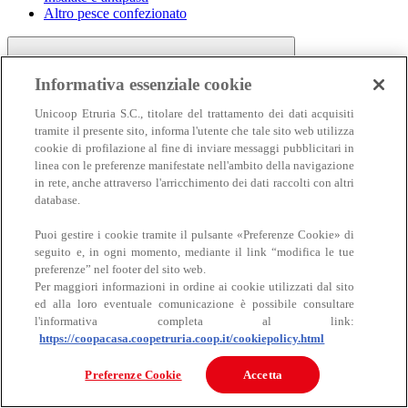
Altro pesce confezionato
Informativa essenziale cookie
Unicoop Etruria S.C., titolare del trattamento dei dati acquisiti
tramite il presente sito, informa l'utente che tale sito web utilizza
cookie di profilazione al fine di inviare messaggi pubblicitari in
linea con le preferenze manifestate nell'ambito della navigazione
Carne
in rete, anche attraverso l'arricchimento dei dati raccolti con altri
Carne
database.
Puoi gestire i cookie tramite il pulsante «Preferenze Cookie» di
seguito e, in ogni momento, mediante il link “modifica le tue
preferenze” nel footer del sito web.
Per maggiori informazioni in ordine ai cookie utilizzati dal sito
ed alla loro eventuale comunicazione è possibile consultare
l'informativa completa al link:
https://coopacasa.coopetruria.coop.it/cookiepolicy.html
Bovino
Ovino
Preferenze Cookie
Accetta
Suino
Equino