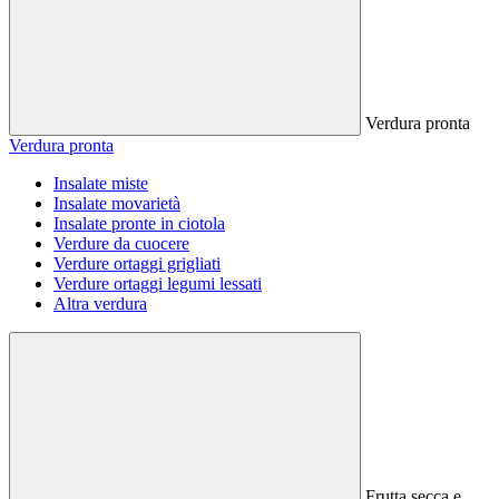
Verdura pronta
Verdura pronta
Insalate miste
Insalate movarietà
Insalate pronte in ciotola
Verdure da cuocere
Verdure ortaggi grigliati
Verdure ortaggi legumi lessati
Altra verdura
Frutta secca e