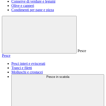
Conserve di verdure e legumi
Olive e capperi
Condimenti per pane e pizza
Pesce
Pesce
Pesci interi e eviscerati
Tranci e filetti
Molluschi e crostacei
Pesce in scatola