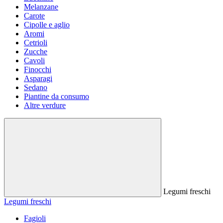
Melanzane
Carote
Cipolle e aglio
Aromi
Cetrioli
Zucche
Cavoli
Finocchi
Asparagi
Sedano
Piantine da consumo
Altre verdure
Legumi freschi
Legumi freschi
Fagioli