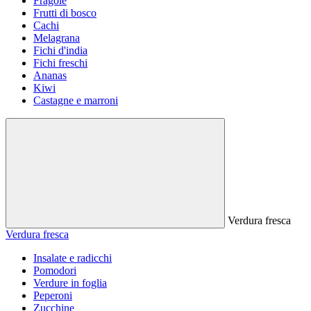
Fragole
Frutti di bosco
Cachi
Melagrana
Fichi d'india
Fichi freschi
Ananas
Kiwi
Castagne e marroni
Verdura fresca
Verdura fresca
Insalate e radicchi
Pomodori
Verdure in foglia
Peperoni
Zucchine