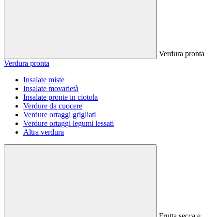
Verdura pronta
Verdura pronta
Insalate miste
Insalate movarietà
Insalate pronte in ciotola
Verdure da cuocere
Verdure ortaggi grigliati
Verdure ortaggi legumi lessati
Altra verdura
Frutta secca e