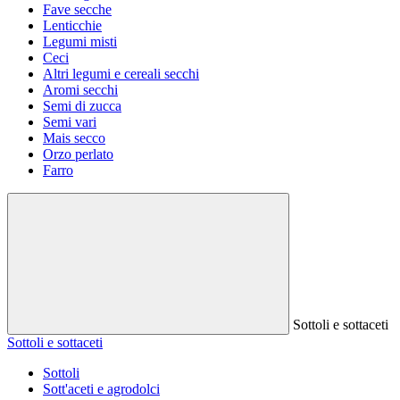
Fave secche
Lenticchie
Legumi misti
Ceci
Altri legumi e cereali secchi
Aromi secchi
Semi di zucca
Semi vari
Mais secco
Orzo perlato
Farro
Sottoli e sottaceti
Sottoli e sottaceti
Sottoli
Sott'aceti e agrodolci