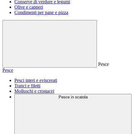
Conserve di verdure e legumi
Olive e capperi
Condimenti per pane e pizza
Pesce
Pesce
Pesci interi e eviscerati
Tranci e filetti
Molluschi e crostacei
Pesce in scatola