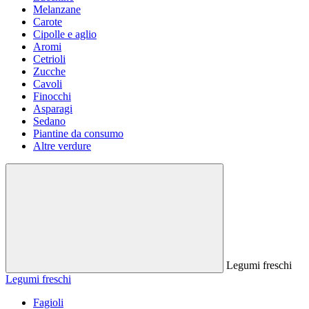
Melanzane
Carote
Cipolle e aglio
Aromi
Cetrioli
Zucche
Cavoli
Finocchi
Asparagi
Sedano
Piantine da consumo
Altre verdure
Legumi freschi
Legumi freschi
Fagioli