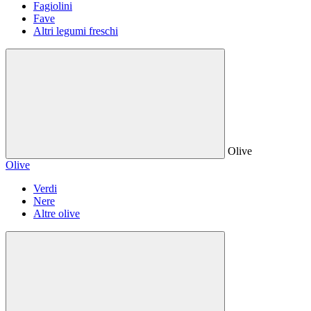
Fagiolini
Fave
Altri legumi freschi
Olive
Olive
Verdi
Nere
Altre olive