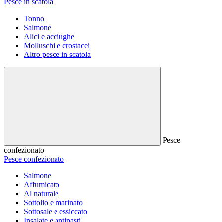
Pesce in scatola
Tonno
Salmone
Alici e acciughe
Molluschi e crostacei
Altro pesce in scatola
Pesce
confezionato
Pesce confezionato
Salmone
Affumicato
Al naturale
Sottolio e marinato
Sottosale e essiccato
Insalate e antipasti