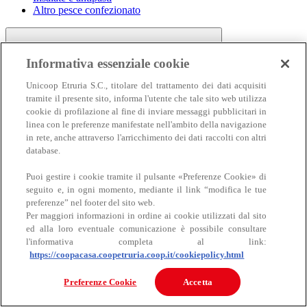
Altro pesce confezionato
Informativa essenziale cookie
Unicoop Etruria S.C., titolare del trattamento dei dati acquisiti
tramite il presente sito, informa l'utente che tale sito web utilizza
cookie di profilazione al fine di inviare messaggi pubblicitari in
linea con le preferenze manifestate nell'ambito della navigazione
Carne
in rete, anche attraverso l'arricchimento dei dati raccolti con altri
Carne
database.
Puoi gestire i cookie tramite il pulsante «Preferenze Cookie» di
seguito e, in ogni momento, mediante il link “modifica le tue
preferenze” nel footer del sito web.
Per maggiori informazioni in ordine ai cookie utilizzati dal sito
ed alla loro eventuale comunicazione è possibile consultare
l'informativa completa al link:
https://coopacasa.coopetruria.coop.it/cookiepolicy.html
Bovino
Ovino
Preferenze Cookie
Accetta
Suino
Equino