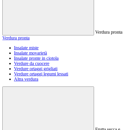
Verdura pronta
Verdura pronta
Insalate miste
Insalate movarietà
Insalate pronte in ciotola
Verdure da cuocere
Verdure ortaggi grigliati
Verdure ortaggi legumi lessati
Altra verdura
Frutta secca e