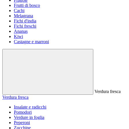
Fragole
Frutti di bosco
Cachi
Melagrana
Fichi d'india
Fichi freschi
Ananas
Kiwi
Castagne e marroni
Verdura fresca
Verdura fresca
Insalate e radicchi
Pomodori
Verdure in foglia
Peperoni
Zucchine