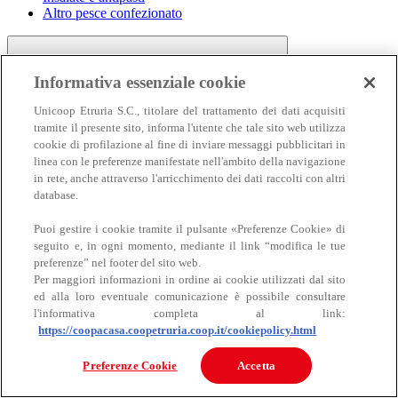
Altro pesce confezionato
Informativa essenziale cookie
Unicoop Etruria S.C., titolare del trattamento dei dati acquisiti
tramite il presente sito, informa l'utente che tale sito web utilizza
cookie di profilazione al fine di inviare messaggi pubblicitari in
linea con le preferenze manifestate nell'ambito della navigazione
Carne
in rete, anche attraverso l'arricchimento dei dati raccolti con altri
Carne
database.
Puoi gestire i cookie tramite il pulsante «Preferenze Cookie» di
seguito e, in ogni momento, mediante il link “modifica le tue
preferenze” nel footer del sito web.
Per maggiori informazioni in ordine ai cookie utilizzati dal sito
ed alla loro eventuale comunicazione è possibile consultare
l'informativa completa al link:
https://coopacasa.coopetruria.coop.it/cookiepolicy.html
Bovino
Ovino
Preferenze Cookie
Accetta
Suino
Equino