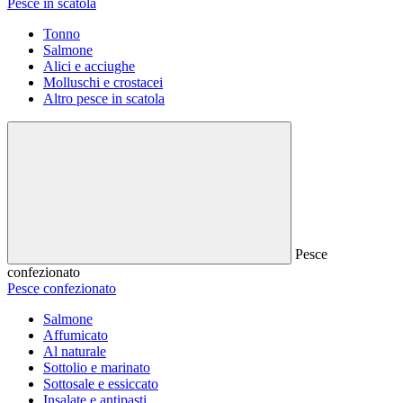
Pesce in scatola
Tonno
Salmone
Alici e acciughe
Molluschi e crostacei
Altro pesce in scatola
Pesce
confezionato
Pesce confezionato
Salmone
Affumicato
Al naturale
Sottolio e marinato
Sottosale e essiccato
Insalate e antipasti