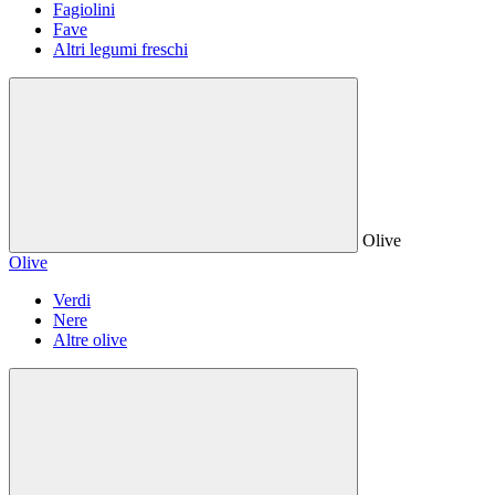
Fagiolini
Fave
Altri legumi freschi
Olive
Olive
Verdi
Nere
Altre olive