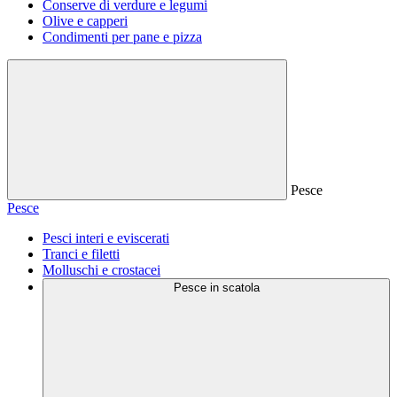
Conserve di verdure e legumi
Olive e capperi
Condimenti per pane e pizza
Pesce
Pesce
Pesci interi e eviscerati
Tranci e filetti
Molluschi e crostacei
Pesce in scatola