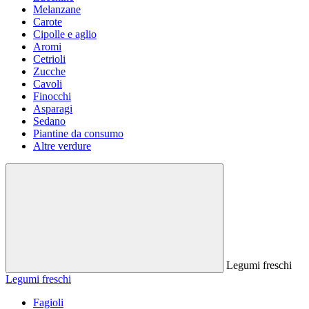
Melanzane
Carote
Cipolle e aglio
Aromi
Cetrioli
Zucche
Cavoli
Finocchi
Asparagi
Sedano
Piantine da consumo
Altre verdure
Legumi freschi
Legumi freschi
Fagioli