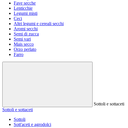
Fave secche
Lenticchie
Legumi misti
Ceci
Altri legumi e cereali secchi
Aromi secchi
Semi di zucca
Semi vari
Mais secco
Orzo perlato
Farro
Sottoli e sottaceti
Sottoli e sottaceti
Sottoli
Sott'aceti e agrodolci