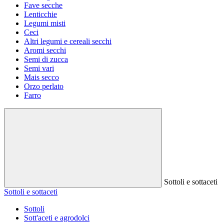
Fave secche
Lenticchie
Legumi misti
Ceci
Altri legumi e cereali secchi
Aromi secchi
Semi di zucca
Semi vari
Mais secco
Orzo perlato
Farro
Sottoli e sottaceti
Sottoli e sottaceti
Sottoli
Sott'aceti e agrodolci