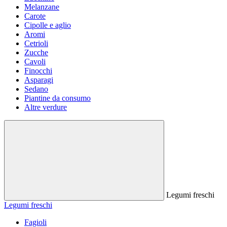
Melanzane
Carote
Cipolle e aglio
Aromi
Cetrioli
Zucche
Cavoli
Finocchi
Asparagi
Sedano
Piantine da consumo
Altre verdure
Legumi freschi
Legumi freschi
Fagioli