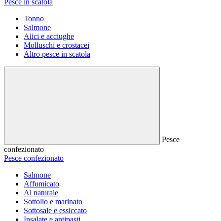
Pesce in scatola
Tonno
Salmone
Alici e acciughe
Molluschi e crostacei
Altro pesce in scatola
Pesce
confezionato
Pesce confezionato
Salmone
Affumicato
Al naturale
Sottolio e marinato
Sottosale e essiccato
Insalate e antipasti