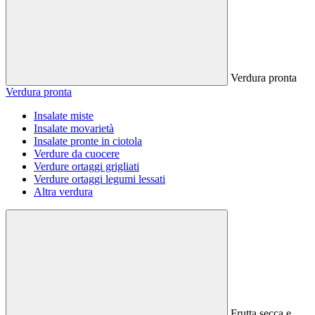
Verdura pronta
Verdura pronta
Insalate miste
Insalate movarietà
Insalate pronte in ciotola
Verdure da cuocere
Verdure ortaggi grigliati
Verdure ortaggi legumi lessati
Altra verdura
Frutta secca e