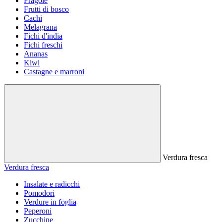
Fragole
Frutti di bosco
Cachi
Melagrana
Fichi d'india
Fichi freschi
Ananas
Kiwi
Castagne e marroni
Verdura fresca
Verdura fresca
Insalate e radicchi
Pomodori
Verdure in foglia
Peperoni
Zucchine