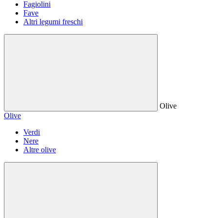
Fagiolini
Fave
Altri legumi freschi
Olive
Olive
Verdi
Nere
Altre olive