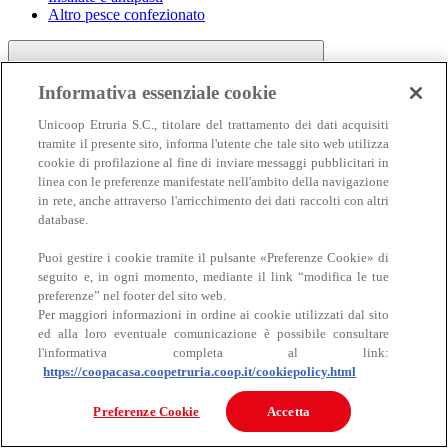
Altro pesce confezionato
Informativa essenziale cookie
Unicoop Etruria S.C., titolare del trattamento dei dati acquisiti
tramite il presente sito, informa l'utente che tale sito web utilizza
cookie di profilazione al fine di inviare messaggi pubblicitari in
linea con le preferenze manifestate nell'ambito della navigazione
Carne
in rete, anche attraverso l'arricchimento dei dati raccolti con altri
Carne
database.
Puoi gestire i cookie tramite il pulsante «Preferenze Cookie» di
seguito e, in ogni momento, mediante il link “modifica le tue
preferenze” nel footer del sito web.
Per maggiori informazioni in ordine ai cookie utilizzati dal sito
ed alla loro eventuale comunicazione è possibile consultare
l'informativa completa al link:
https://coopacasa.coopetruria.coop.it/cookiepolicy.html
Bovino
Ovino
Preferenze Cookie
Accetta
Suino
Equino