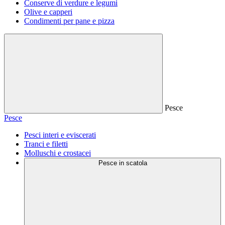
Conserve di verdure e legumi
Olive e capperi
Condimenti per pane e pizza
Pesce
Pesce
Pesci interi e eviscerati
Tranci e filetti
Molluschi e crostacei
Pesce in scatola