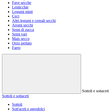
Fave secche
Lenticchie
Legumi misti
Ceci
Altri legumi e cereali secchi
Aromi secchi
Semi di zucca
Semi vari
Mais secco
Orzo perlato
Farro
Sottoli e sottaceti
Sottoli e sottaceti
Sottoli
Sott'aceti e agrodolci