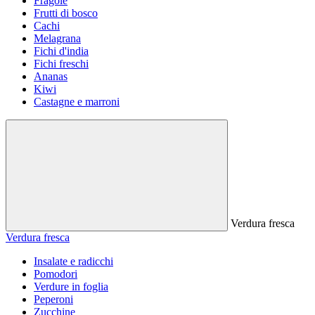
Fragole
Frutti di bosco
Cachi
Melagrana
Fichi d'india
Fichi freschi
Ananas
Kiwi
Castagne e marroni
Verdura fresca
Verdura fresca
Insalate e radicchi
Pomodori
Verdure in foglia
Peperoni
Zucchine