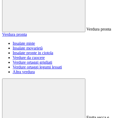
Verdura pronta
Verdura pronta
Insalate miste
Insalate movarietà
Insalate pronte in ciotola
Verdure da cuocere
Verdure ortaggi grigliati
Verdure ortaggi legumi lessati
Altra verdura
Frutta secca e