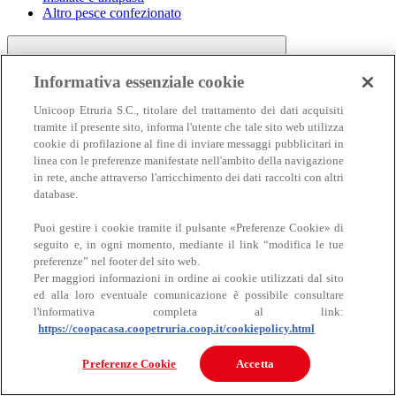
Altro pesce confezionato
Informativa essenziale cookie
Unicoop Etruria S.C., titolare del trattamento dei dati acquisiti
tramite il presente sito, informa l'utente che tale sito web utilizza
cookie di profilazione al fine di inviare messaggi pubblicitari in
linea con le preferenze manifestate nell'ambito della navigazione
Carne
in rete, anche attraverso l'arricchimento dei dati raccolti con altri
Carne
database.
Puoi gestire i cookie tramite il pulsante «Preferenze Cookie» di
seguito e, in ogni momento, mediante il link “modifica le tue
preferenze” nel footer del sito web.
Per maggiori informazioni in ordine ai cookie utilizzati dal sito
ed alla loro eventuale comunicazione è possibile consultare
l'informativa completa al link:
https://coopacasa.coopetruria.coop.it/cookiepolicy.html
Bovino
Ovino
Preferenze Cookie
Accetta
Suino
Equino