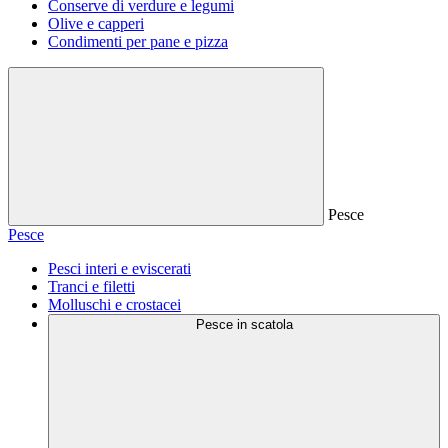
Conserve di verdure e legumi
Olive e capperi
Condimenti per pane e pizza
Pesce
Pesce
Pesci interi e eviscerati
Tranci e filetti
Molluschi e crostacei
Pesce in scatola