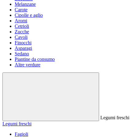
Melanzane
Carote
Cipolle e aglio
Aromi
Cetrioli
Zucche
Cavoli
Finocchi
Asparagi
Sedano
Piantine da consumo
Altre verdure
Legumi freschi
Legumi freschi
Fagioli