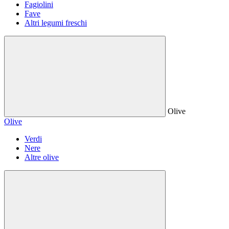
Fagiolini
Fave
Altri legumi freschi
Olive
Olive
Verdi
Nere
Altre olive