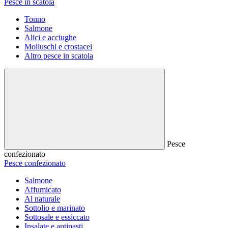
Pesce in scatola
Tonno
Salmone
Alici e acciughe
Molluschi e crostacei
Altro pesce in scatola
Pesce
confezionato
Pesce confezionato
Salmone
Affumicato
Al naturale
Sottolio e marinato
Sottosale e essiccato
Insalate e antipasti