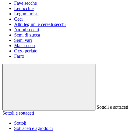
Fave secche
Lenticchie
Legumi misti
Ceci
Altri legumi e cereali secchi
Aromi secchi
Semi di zucca
Semi vari
Mais secco
Orzo perlato
Farro
Sottoli e sottaceti
Sottoli e sottaceti
Sottoli
Sott'aceti e agrodolci