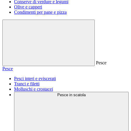
Conserve di verdure e legumi
Olive e capperi
Condimenti per pane e pizza
Pesce
Pesce
Pesci interi e eviscerati
Tranci e filetti
Molluschi e crostacei
Pesce in scatola