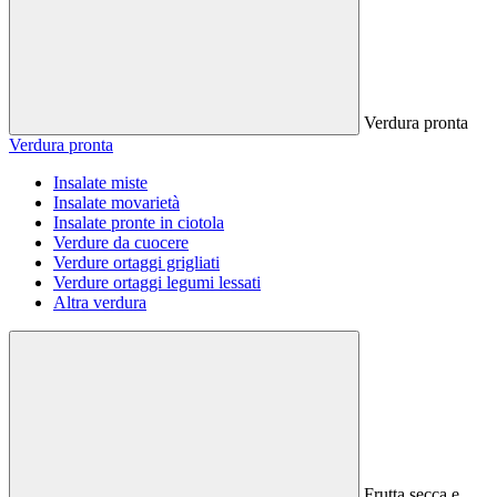
Verdura pronta
Verdura pronta
Insalate miste
Insalate movarietà
Insalate pronte in ciotola
Verdure da cuocere
Verdure ortaggi grigliati
Verdure ortaggi legumi lessati
Altra verdura
Frutta secca e