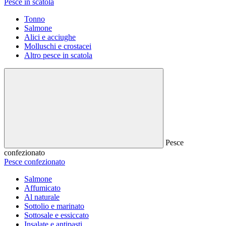
Pesce in scatola
Tonno
Salmone
Alici e acciughe
Molluschi e crostacei
Altro pesce in scatola
Pesce
confezionato
Pesce confezionato
Salmone
Affumicato
Al naturale
Sottolio e marinato
Sottosale e essiccato
Insalate e antipasti