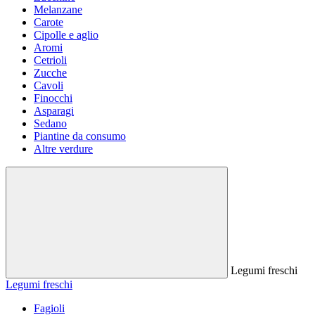
Melanzane
Carote
Cipolle e aglio
Aromi
Cetrioli
Zucche
Cavoli
Finocchi
Asparagi
Sedano
Piantine da consumo
Altre verdure
Legumi freschi
Legumi freschi
Fagioli