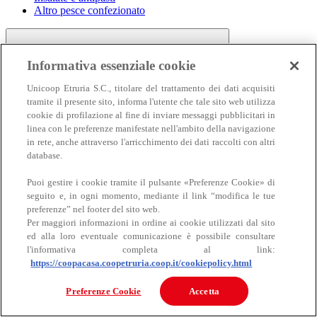
Altro pesce confezionato
Informativa essenziale cookie
Unicoop Etruria S.C., titolare del trattamento dei dati acquisiti
tramite il presente sito, informa l'utente che tale sito web utilizza
cookie di profilazione al fine di inviare messaggi pubblicitari in
linea con le preferenze manifestate nell'ambito della navigazione
Carne
in rete, anche attraverso l'arricchimento dei dati raccolti con altri
Carne
database.
Puoi gestire i cookie tramite il pulsante «Preferenze Cookie» di
seguito e, in ogni momento, mediante il link “modifica le tue
preferenze” nel footer del sito web.
Per maggiori informazioni in ordine ai cookie utilizzati dal sito
ed alla loro eventuale comunicazione è possibile consultare
l'informativa completa al link:
https://coopacasa.coopetruria.coop.it/cookiepolicy.html
Bovino
Ovino
Preferenze Cookie
Accetta
Suino
Equino