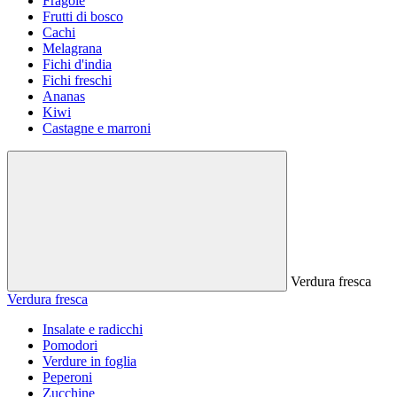
Fragole
Frutti di bosco
Cachi
Melagrana
Fichi d'india
Fichi freschi
Ananas
Kiwi
Castagne e marroni
Verdura fresca
Verdura fresca
Insalate e radicchi
Pomodori
Verdure in foglia
Peperoni
Zucchine