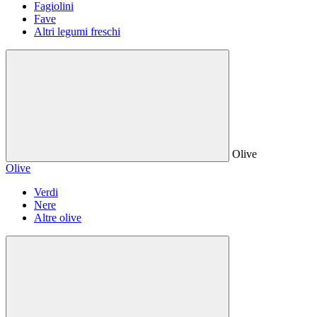
Fagiolini
Fave
Altri legumi freschi
Olive
Olive
Verdi
Nere
Altre olive