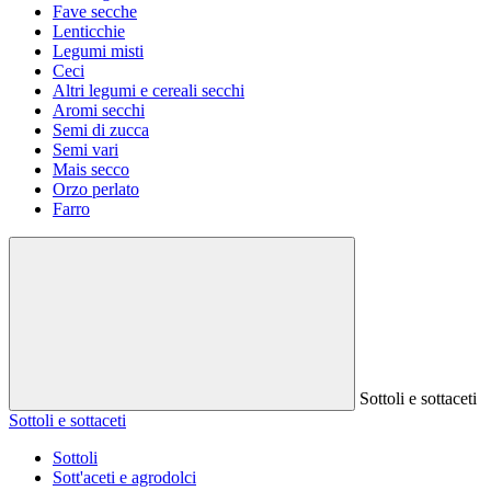
Fave secche
Lenticchie
Legumi misti
Ceci
Altri legumi e cereali secchi
Aromi secchi
Semi di zucca
Semi vari
Mais secco
Orzo perlato
Farro
Sottoli e sottaceti
Sottoli e sottaceti
Sottoli
Sott'aceti e agrodolci