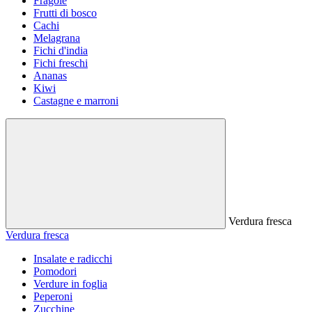
Fragole
Frutti di bosco
Cachi
Melagrana
Fichi d'india
Fichi freschi
Ananas
Kiwi
Castagne e marroni
Verdura fresca
Verdura fresca
Insalate e radicchi
Pomodori
Verdure in foglia
Peperoni
Zucchine