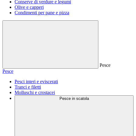
Conserve di verdure e legumi
Olive e capperi
Condimenti per pane e pizza
Pesce
Pesce
Pesci interi e eviscerati
Tranci e filetti
Molluschi e crostacei
Pesce in scatola