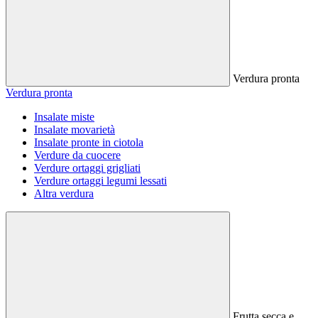
Verdura pronta
Verdura pronta
Insalate miste
Insalate movarietà
Insalate pronte in ciotola
Verdure da cuocere
Verdure ortaggi grigliati
Verdure ortaggi legumi lessati
Altra verdura
Frutta secca e