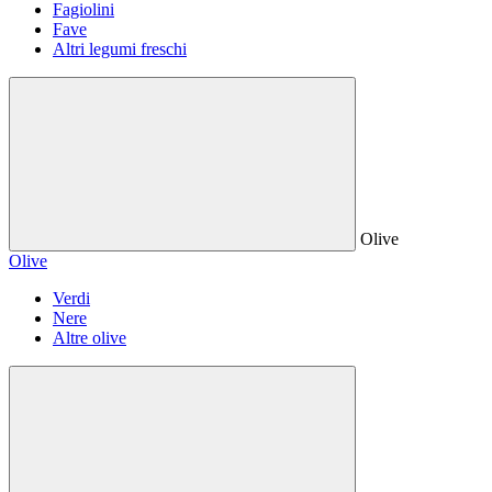
Fagiolini
Fave
Altri legumi freschi
Olive
Olive
Verdi
Nere
Altre olive