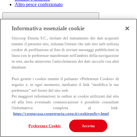
Altro pesce confezionato
Informativa essenziale cookie
Unicoop Etruria S.C., titolare del trattamento dei dati acquisiti
tramite il presente sito, informa l'utente che tale sito web utilizza
cookie di profilazione al fine di inviare messaggi pubblicitari in
linea con le preferenze manifestate nell'ambito della navigazione
Carne
in rete, anche attraverso l'arricchimento dei dati raccolti con altri
Carne
database.
Puoi gestire i cookie tramite il pulsante «Preferenze Cookie» di
seguito e, in ogni momento, mediante il link “modifica le tue
preferenze” nel footer del sito web.
Per maggiori informazioni in ordine ai cookie utilizzati dal sito
ed alla loro eventuale comunicazione è possibile consultare
l'informativa completa al link:
https://coopacasa.coopetruria.coop.it/cookiepolicy.html
Bovino
Ovino
Preferenze Cookie
Accetta
Suino
Equino