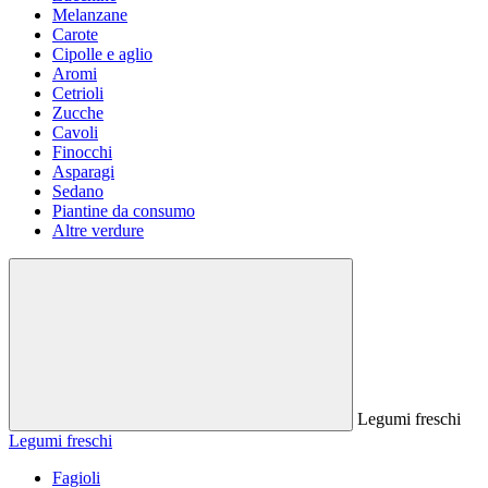
Melanzane
Carote
Cipolle e aglio
Aromi
Cetrioli
Zucche
Cavoli
Finocchi
Asparagi
Sedano
Piantine da consumo
Altre verdure
Legumi freschi
Legumi freschi
Fagioli