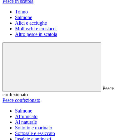
Pesce in scatola
Tonno
Salmone
Alici e acciughe
Molluschi e crostacei
Altro pesce in scatola
Pesce
confezionato
Pesce confezionato
Salmone
Affumicato
Al naturale
Sottolio e marinato
Sottosale e essiccato
Insalate e antipasti