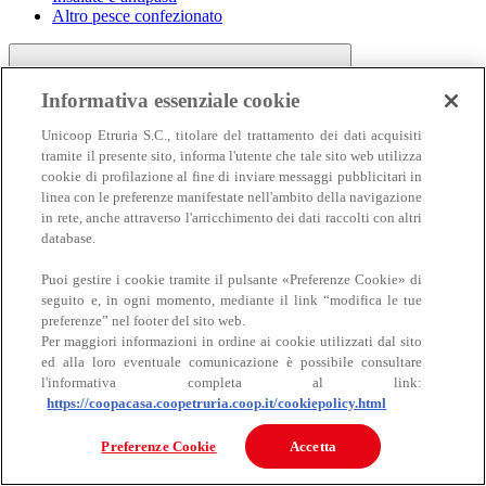
Altro pesce confezionato
Informativa essenziale cookie
Unicoop Etruria S.C., titolare del trattamento dei dati acquisiti
tramite il presente sito, informa l'utente che tale sito web utilizza
cookie di profilazione al fine di inviare messaggi pubblicitari in
linea con le preferenze manifestate nell'ambito della navigazione
Carne
in rete, anche attraverso l'arricchimento dei dati raccolti con altri
Carne
database.
Puoi gestire i cookie tramite il pulsante «Preferenze Cookie» di
seguito e, in ogni momento, mediante il link “modifica le tue
preferenze” nel footer del sito web.
Per maggiori informazioni in ordine ai cookie utilizzati dal sito
ed alla loro eventuale comunicazione è possibile consultare
l'informativa completa al link:
https://coopacasa.coopetruria.coop.it/cookiepolicy.html
Bovino
Ovino
Preferenze Cookie
Accetta
Suino
Equino