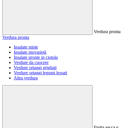
Verdura pronta
Verdura pronta
Insalate miste
Insalate movarietà
Insalate pronte in ciotola
Verdure da cuocere
Verdure ortaggi grigliati
Verdure ortaggi legumi lessati
Altra verdura
Frutta secca e