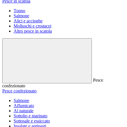
Pesce in scatola
Tonno
Salmone
Alici e acciughe
Molluschi e crostacei
Altro pesce in scatola
Pesce
confezionato
Pesce confezionato
Salmone
Affumicato
Al naturale
Sottolio e marinato
Sottosale e essiccato
Insalate e antipasti