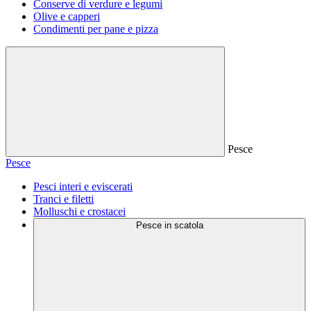
Conserve di verdure e legumi
Olive e capperi
Condimenti per pane e pizza
Pesce
Pesce
Pesci interi e eviscerati
Tranci e filetti
Molluschi e crostacei
Pesce in scatola