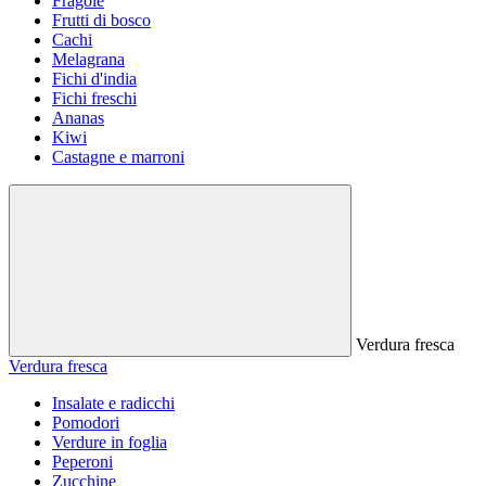
Fragole
Frutti di bosco
Cachi
Melagrana
Fichi d'india
Fichi freschi
Ananas
Kiwi
Castagne e marroni
Verdura fresca
Verdura fresca
Insalate e radicchi
Pomodori
Verdure in foglia
Peperoni
Zucchine