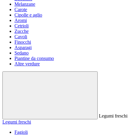
Melanzane
Carote
Cipolle e aglio
Aromi
Cetrioli
Zucche
Cavoli
Finocchi
Asparagi
Sedano
Piantine da consumo
Altre verdure
Legumi freschi
Legumi freschi
Fagioli