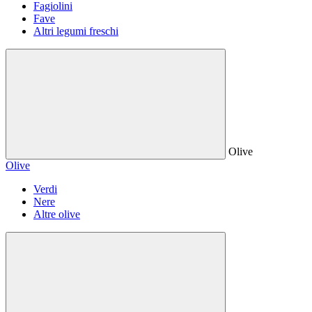
Fagiolini
Fave
Altri legumi freschi
Olive
Olive
Verdi
Nere
Altre olive