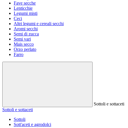
Fave secche
Lenticchie
Legumi misti
Ceci
Altri legumi e cereali secchi
Aromi secchi
Semi di zucca
Semi vari
Mais secco
Orzo perlato
Farro
Sottoli e sottaceti
Sottoli e sottaceti
Sottoli
Sott'aceti e agrodolci