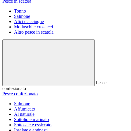
Pesce in scatola
Tonno
Salmone
Alici e acciughe
Molluschi e crostacei
Altro pesce in scatola
Pesce
confezionato
Pesce confezionato
Salmone
Affumicato
Al naturale
Sottolio e marinato
Sottosale e essiccato
Insalate e antipasti