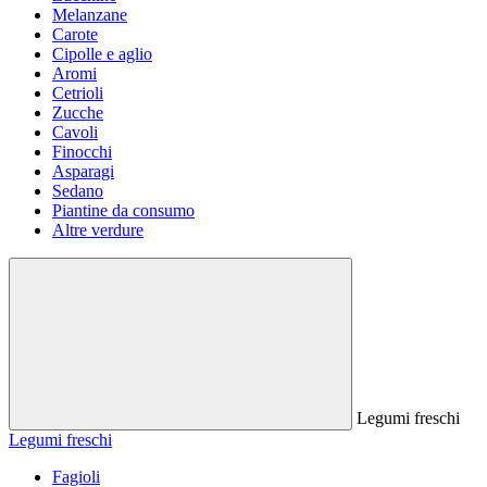
Melanzane
Carote
Cipolle e aglio
Aromi
Cetrioli
Zucche
Cavoli
Finocchi
Asparagi
Sedano
Piantine da consumo
Altre verdure
Legumi freschi
Legumi freschi
Fagioli