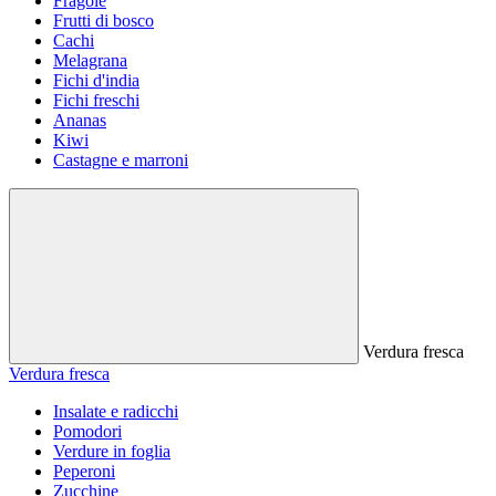
Fragole
Frutti di bosco
Cachi
Melagrana
Fichi d'india
Fichi freschi
Ananas
Kiwi
Castagne e marroni
Verdura fresca
Verdura fresca
Insalate e radicchi
Pomodori
Verdure in foglia
Peperoni
Zucchine