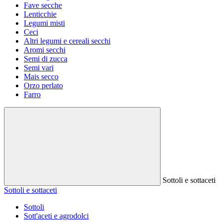
Fave secche
Lenticchie
Legumi misti
Ceci
Altri legumi e cereali secchi
Aromi secchi
Semi di zucca
Semi vari
Mais secco
Orzo perlato
Farro
Sottoli e sottaceti
Sottoli e sottaceti
Sottoli
Sott'aceti e agrodolci