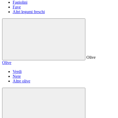
Fagiolini
Fave
Altri legumi freschi
Olive
Olive
Verdi
Nere
Altre olive