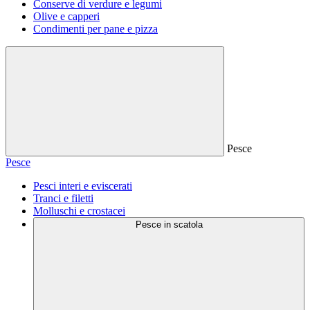
Conserve di verdure e legumi
Olive e capperi
Condimenti per pane e pizza
Pesce
Pesce
Pesci interi e eviscerati
Tranci e filetti
Molluschi e crostacei
Pesce in scatola