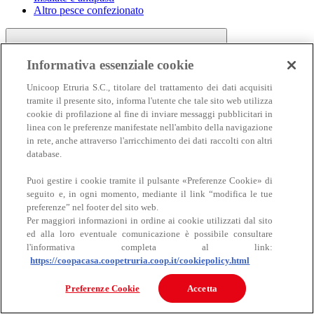
Altro pesce confezionato
Informativa essenziale cookie
Unicoop Etruria S.C., titolare del trattamento dei dati acquisiti
tramite il presente sito, informa l'utente che tale sito web utilizza
cookie di profilazione al fine di inviare messaggi pubblicitari in
linea con le preferenze manifestate nell'ambito della navigazione
Carne
in rete, anche attraverso l'arricchimento dei dati raccolti con altri
Carne
database.
Puoi gestire i cookie tramite il pulsante «Preferenze Cookie» di
seguito e, in ogni momento, mediante il link “modifica le tue
preferenze” nel footer del sito web.
Per maggiori informazioni in ordine ai cookie utilizzati dal sito
ed alla loro eventuale comunicazione è possibile consultare
l'informativa completa al link:
https://coopacasa.coopetruria.coop.it/cookiepolicy.html
Bovino
Ovino
Preferenze Cookie
Accetta
Suino
Equino