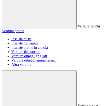
Verdura pronta
Verdura pronta
Insalate miste
Insalate movarietà
Insalate pronte in ciotola
Verdure da cuocere
Verdure ortaggi grigliati
Verdure ortaggi legumi lessati
Altra verdura
Frutta secca e