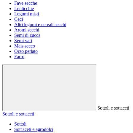
Fave secche
Lenticchie
Legumi misti
Ceci
Altri legumi e cereali secchi
Aromi secchi
Semi di zucca
Semi vari
Mais secco
Orzo perlato
Farro
Sottoli e sottaceti
Sottoli e sottaceti
Sottoli
Sott'aceti e agrodolci