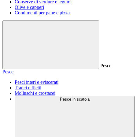
Conserve di verdure e legumi
Olive e capperi
Condimenti per pane e pizza
Pesce
Pesce
Pesci interi e eviscerati
Tranci e filetti
Molluschi e crostacei
Pesce in scatola