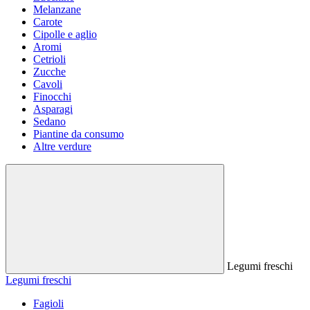
Melanzane
Carote
Cipolle e aglio
Aromi
Cetrioli
Zucche
Cavoli
Finocchi
Asparagi
Sedano
Piantine da consumo
Altre verdure
Legumi freschi
Legumi freschi
Fagioli