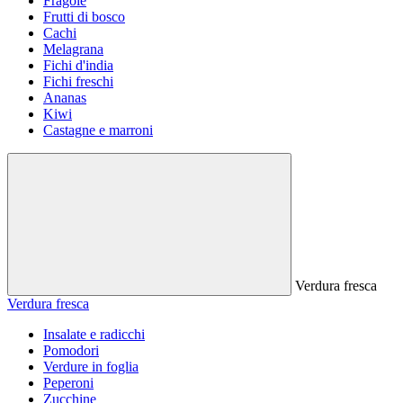
Fragole
Frutti di bosco
Cachi
Melagrana
Fichi d'india
Fichi freschi
Ananas
Kiwi
Castagne e marroni
Verdura fresca
Verdura fresca
Insalate e radicchi
Pomodori
Verdure in foglia
Peperoni
Zucchine