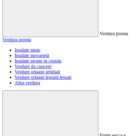
Verdura pronta
Verdura pronta
Insalate miste
Insalate movarietà
Insalate pronte in ciotola
Verdure da cuocere
Verdure ortaggi grigliati
Verdure ortaggi legumi lessati
Altra verdura
Frutta secca e