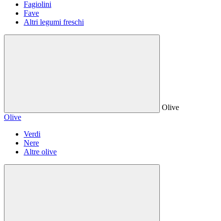
Fagiolini
Fave
Altri legumi freschi
Olive
Olive
Verdi
Nere
Altre olive