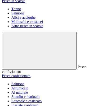
Pesce in scatola
Tonno
Salmone
Alici e acciughe
Molluschi e crostacei
Altro pesce in scatola
Pesce
confezionato
Pesce confezionato
Salmone
Affumicato
Al naturale
Sottolio e marinato
Sottosale e essiccato
Insalate e antipasti