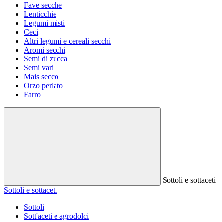
Fave secche
Lenticchie
Legumi misti
Ceci
Altri legumi e cereali secchi
Aromi secchi
Semi di zucca
Semi vari
Mais secco
Orzo perlato
Farro
Sottoli e sottaceti
Sottoli e sottaceti
Sottoli
Sott'aceti e agrodolci