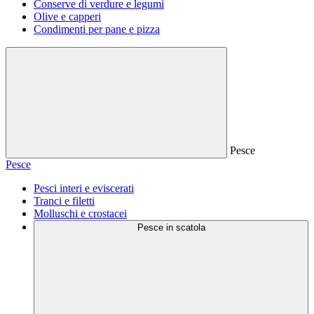
Conserve di verdure e legumi
Olive e capperi
Condimenti per pane e pizza
Pesce
Pesce
Pesci interi e eviscerati
Tranci e filetti
Molluschi e crostacei
Pesce in scatola