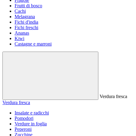
Fragole
Frutti di bosco
Cachi
Melagrana
Fichi d'india
Fichi freschi
Ananas
Kiwi
Castagne e marroni
Verdura fresca
Verdura fresca
Insalate e radicchi
Pomodori
Verdure in foglia
Peperoni
Zucchine