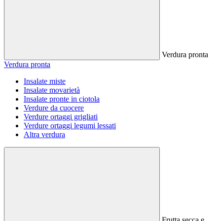
Verdura pronta
Verdura pronta
Insalate miste
Insalate movarietà
Insalate pronte in ciotola
Verdure da cuocere
Verdure ortaggi grigliati
Verdure ortaggi legumi lessati
Altra verdura
Frutta secca e