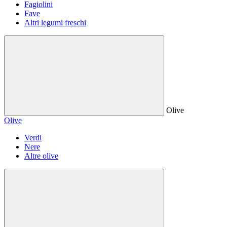
Fagiolini
Fave
Altri legumi freschi
Olive
Olive
Verdi
Nere
Altre olive