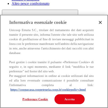
Altro pesce confezionato
Informativa essenziale cookie
Unicoop Etruria S.C., titolare del trattamento dei dati acquisiti
tramite il presente sito, informa l'utente che tale sito web utilizza
cookie di profilazione al fine di inviare messaggi pubblicitari in
linea con le preferenze manifestate nell'ambito della navigazione
Carne
in rete, anche attraverso l'arricchimento dei dati raccolti con altri
Carne
database.
Puoi gestire i cookie tramite il pulsante «Preferenze Cookie» di
seguito e, in ogni momento, mediante il link “modifica le tue
preferenze” nel footer del sito web.
Per maggiori informazioni in ordine ai cookie utilizzati dal sito
ed alla loro eventuale comunicazione è possibile consultare
l'informativa completa al link:
https://coopacasa.coopetruria.coop.it/cookiepolicy.html
Bovino
Ovino
Preferenze Cookie
Accetta
Suino
Equino