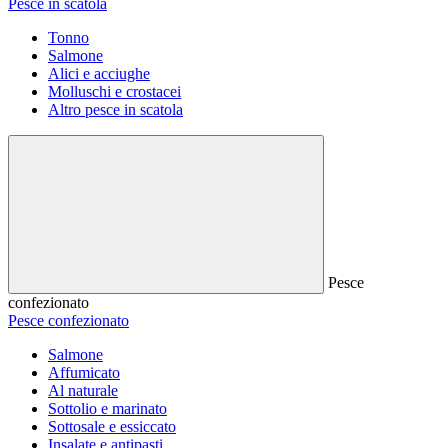
Pesce in scatola
Tonno
Salmone
Alici e acciughe
Molluschi e crostacei
Altro pesce in scatola
Pesce
confezionato
Pesce confezionato
Salmone
Affumicato
Al naturale
Sottolio e marinato
Sottosale e essiccato
Insalate e antipasti