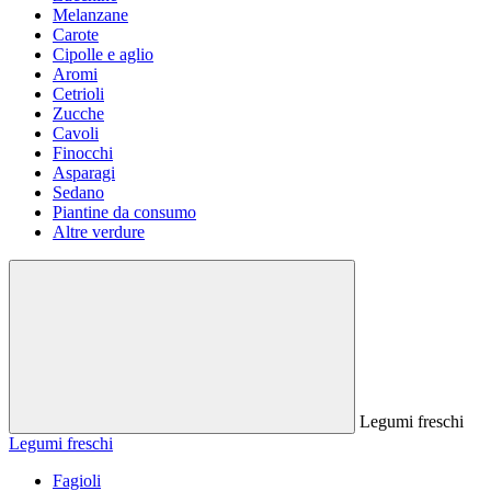
Melanzane
Carote
Cipolle e aglio
Aromi
Cetrioli
Zucche
Cavoli
Finocchi
Asparagi
Sedano
Piantine da consumo
Altre verdure
Legumi freschi
Legumi freschi
Fagioli