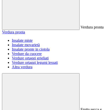
Verdura pronta
Verdura pronta
Insalate miste
Insalate movarietà
Insalate pronte in ciotola
Verdure da cuocere
Verdure ortaggi grigliati
Verdure ortaggi legumi lessati
Altra verdura
Frutta secca e