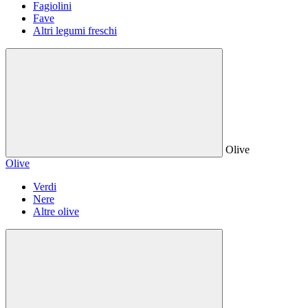
Fagiolini
Fave
Altri legumi freschi
Olive
Olive
Verdi
Nere
Altre olive