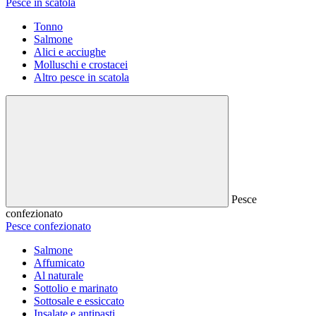
Pesce in scatola
Tonno
Salmone
Alici e acciughe
Molluschi e crostacei
Altro pesce in scatola
Pesce
confezionato
Pesce confezionato
Salmone
Affumicato
Al naturale
Sottolio e marinato
Sottosale e essiccato
Insalate e antipasti