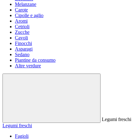
Melanzane
Carote
Cipolle e aglio
Aromi
Cetrioli
Zucche
Cavoli
Finocchi
Asparagi
Sedano
Piantine da consumo
Altre verdure
Legumi freschi
Legumi freschi
Fagioli