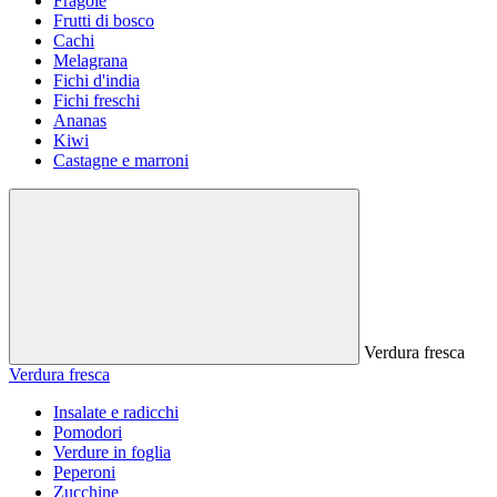
Fragole
Frutti di bosco
Cachi
Melagrana
Fichi d'india
Fichi freschi
Ananas
Kiwi
Castagne e marroni
Verdura fresca
Verdura fresca
Insalate e radicchi
Pomodori
Verdure in foglia
Peperoni
Zucchine