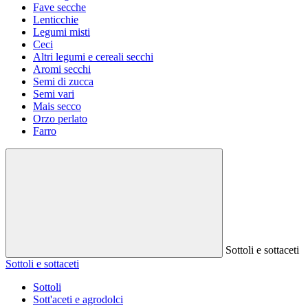
Fave secche
Lenticchie
Legumi misti
Ceci
Altri legumi e cereali secchi
Aromi secchi
Semi di zucca
Semi vari
Mais secco
Orzo perlato
Farro
Sottoli e sottaceti
Sottoli e sottaceti
Sottoli
Sott'aceti e agrodolci