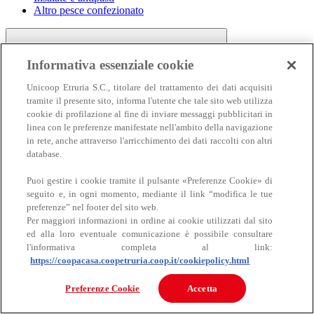
Altro pesce confezionato
Informativa essenziale cookie
Unicoop Etruria S.C., titolare del trattamento dei dati acquisiti
tramite il presente sito, informa l'utente che tale sito web utilizza
cookie di profilazione al fine di inviare messaggi pubblicitari in
linea con le preferenze manifestate nell'ambito della navigazione
Carne
in rete, anche attraverso l'arricchimento dei dati raccolti con altri
Carne
database.
Puoi gestire i cookie tramite il pulsante «Preferenze Cookie» di
seguito e, in ogni momento, mediante il link “modifica le tue
preferenze” nel footer del sito web.
Per maggiori informazioni in ordine ai cookie utilizzati dal sito
ed alla loro eventuale comunicazione è possibile consultare
l'informativa completa al link:
https://coopacasa.coopetruria.coop.it/cookiepolicy.html
Bovino
Ovino
Preferenze Cookie
Accetta
Suino
Equino