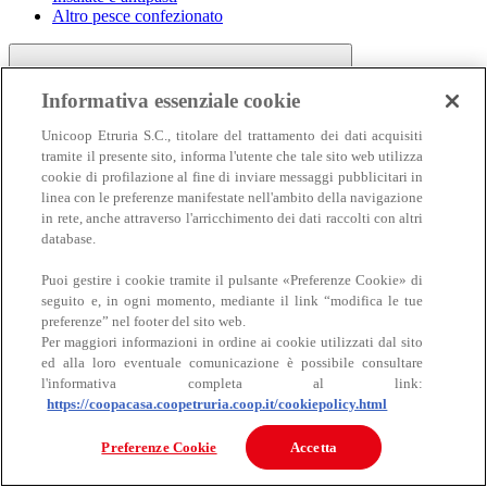
Altro pesce confezionato
Informativa essenziale cookie
Unicoop Etruria S.C., titolare del trattamento dei dati acquisiti
tramite il presente sito, informa l'utente che tale sito web utilizza
cookie di profilazione al fine di inviare messaggi pubblicitari in
linea con le preferenze manifestate nell'ambito della navigazione
Carne
in rete, anche attraverso l'arricchimento dei dati raccolti con altri
Carne
database.
Puoi gestire i cookie tramite il pulsante «Preferenze Cookie» di
seguito e, in ogni momento, mediante il link “modifica le tue
preferenze” nel footer del sito web.
Per maggiori informazioni in ordine ai cookie utilizzati dal sito
ed alla loro eventuale comunicazione è possibile consultare
l'informativa completa al link:
https://coopacasa.coopetruria.coop.it/cookiepolicy.html
Bovino
Ovino
Preferenze Cookie
Accetta
Suino
Equino