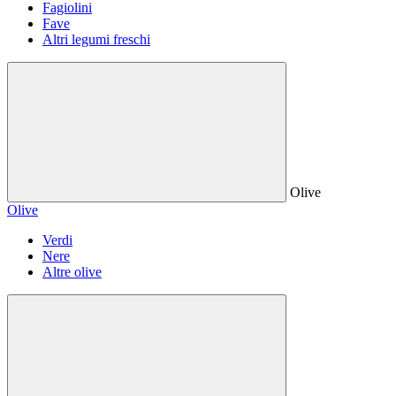
Fagiolini
Fave
Altri legumi freschi
Olive
Olive
Verdi
Nere
Altre olive