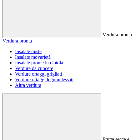
Verdura pronta
Verdura pronta
Insalate miste
Insalate movarietà
Insalate pronte in ciotola
Verdure da cuocere
Verdure ortaggi grigliati
Verdure ortaggi legumi lessati
Altra verdura
Frutta secca e