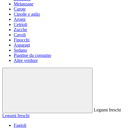
Melanzane
Carote
Cipolle e aglio
Aromi
Cetrioli
Zucche
Cavoli
Finocchi
Asparagi
Sedano
Piantine da consumo
Altre verdure
Legumi freschi
Legumi freschi
Fagioli