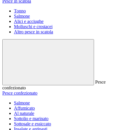
Pesce in scatola
Tonno
Salmone
Alici e acciughe
Molluschi e crostacei
Altro pesce in scatola
Pesce
confezionato
Pesce confezionato
Salmone
Affumicato
Al naturale
Sottolio e marinato
Sottosale e essiccato
Insalate e antipasti