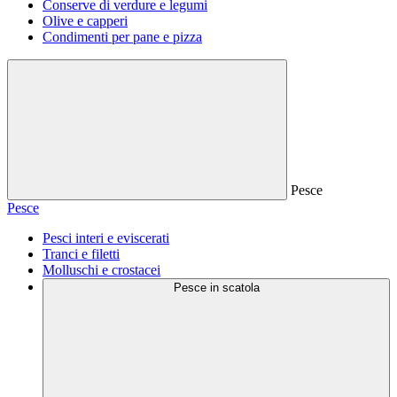
Conserve di verdure e legumi
Olive e capperi
Condimenti per pane e pizza
Pesce
Pesce
Pesci interi e eviscerati
Tranci e filetti
Molluschi e crostacei
Pesce in scatola