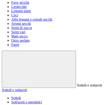
Fave secche
Lenticchie
Legumi misti
Ceci
Altri legumi e cereali secchi
Aromi secchi
Semi di zucca
Semi vari
Mais secco
Orzo perlato
Farro
Sottoli e sottaceti
Sottoli e sottaceti
Sottoli
Sott'aceti e agrodolci