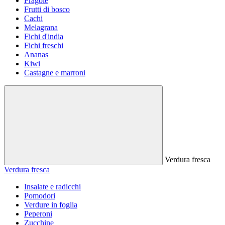
Fragole
Frutti di bosco
Cachi
Melagrana
Fichi d'india
Fichi freschi
Ananas
Kiwi
Castagne e marroni
Verdura fresca
Verdura fresca
Insalate e radicchi
Pomodori
Verdure in foglia
Peperoni
Zucchine