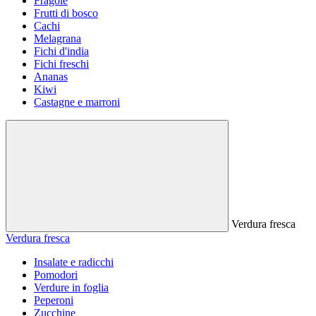
Fragole
Frutti di bosco
Cachi
Melagrana
Fichi d'india
Fichi freschi
Ananas
Kiwi
Castagne e marroni
Verdura fresca
Verdura fresca
Insalate e radicchi
Pomodori
Verdure in foglia
Peperoni
Zucchine