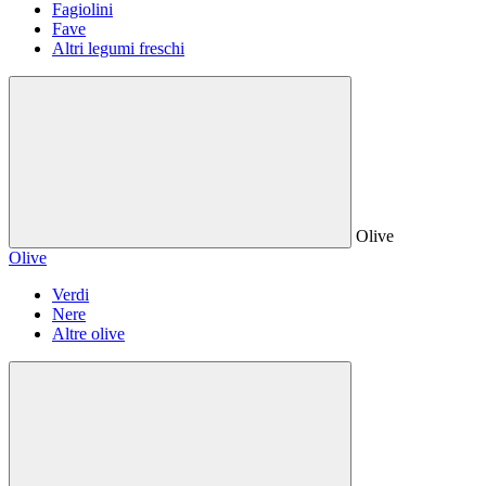
Fagiolini
Fave
Altri legumi freschi
Olive
Olive
Verdi
Nere
Altre olive