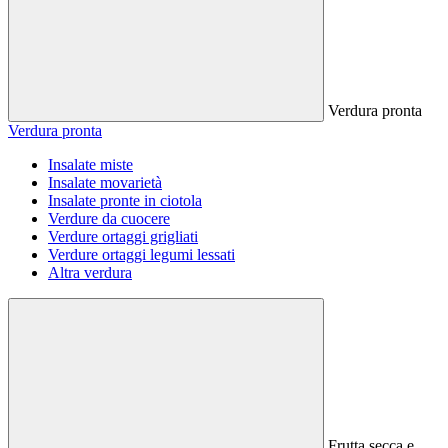
Verdura pronta
Verdura pronta
Insalate miste
Insalate movarietà
Insalate pronte in ciotola
Verdure da cuocere
Verdure ortaggi grigliati
Verdure ortaggi legumi lessati
Altra verdura
Frutta secca e