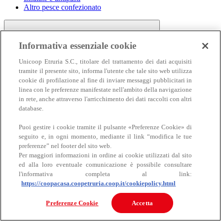
Altro pesce confezionato
Informativa essenziale cookie
Unicoop Etruria S.C., titolare del trattamento dei dati acquisiti
tramite il presente sito, informa l'utente che tale sito web utilizza
cookie di profilazione al fine di inviare messaggi pubblicitari in
linea con le preferenze manifestate nell'ambito della navigazione
Carne
in rete, anche attraverso l'arricchimento dei dati raccolti con altri
Carne
database.
Puoi gestire i cookie tramite il pulsante «Preferenze Cookie» di
seguito e, in ogni momento, mediante il link “modifica le tue
preferenze” nel footer del sito web.
Per maggiori informazioni in ordine ai cookie utilizzati dal sito
ed alla loro eventuale comunicazione è possibile consultare
l'informativa completa al link:
https://coopacasa.coopetruria.coop.it/cookiepolicy.html
Bovino
Ovino
Preferenze Cookie
Accetta
Suino
Equino