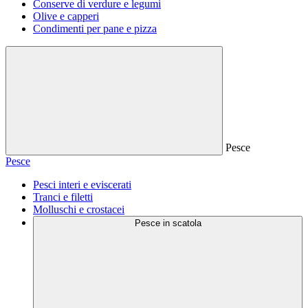
Conserve di verdure e legumi
Olive e capperi
Condimenti per pane e pizza
Pesce
Pesce
Pesci interi e eviscerati
Tranci e filetti
Molluschi e crostacei
Pesce in scatola