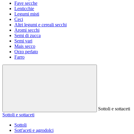
Fave secche
Lenticchie
Legumi misti
Ceci
Altri legumi e cereali secchi
Aromi secchi
Semi di zucca
Semi vari
Mais secco
Orzo perlato
Farro
Sottoli e sottaceti
Sottoli e sottaceti
Sottoli
Sott'aceti e agrodolci