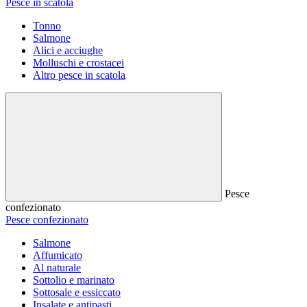
Pesce in scatola
Tonno
Salmone
Alici e acciughe
Molluschi e crostacei
Altro pesce in scatola
Pesce
confezionato
Pesce confezionato
Salmone
Affumicato
Al naturale
Sottolio e marinato
Sottosale e essiccato
Insalate e antipasti