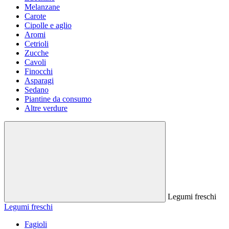
Melanzane
Carote
Cipolle e aglio
Aromi
Cetrioli
Zucche
Cavoli
Finocchi
Asparagi
Sedano
Piantine da consumo
Altre verdure
Legumi freschi
Legumi freschi
Fagioli