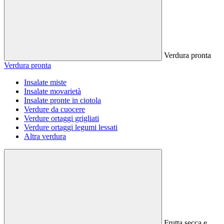
Verdura pronta
Verdura pronta
Insalate miste
Insalate movarietà
Insalate pronte in ciotola
Verdure da cuocere
Verdure ortaggi grigliati
Verdure ortaggi legumi lessati
Altra verdura
Frutta secca e