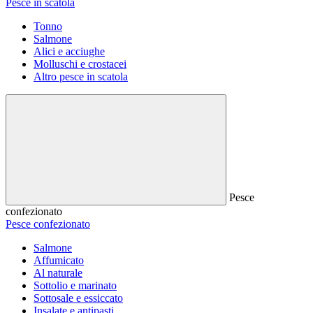
Pesce in scatola
Tonno
Salmone
Alici e acciughe
Molluschi e crostacei
Altro pesce in scatola
Pesce
confezionato
Pesce confezionato
Salmone
Affumicato
Al naturale
Sottolio e marinato
Sottosale e essiccato
Insalate e antipasti