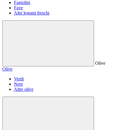
Fagiolini
Fave
Altri legumi freschi
Olive
Olive
Verdi
Nere
Altre olive