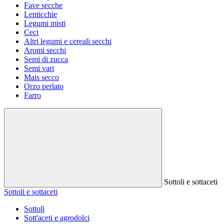
Fave secche
Lenticchie
Legumi misti
Ceci
Altri legumi e cereali secchi
Aromi secchi
Semi di zucca
Semi vari
Mais secco
Orzo perlato
Farro
Sottoli e sottaceti
Sottoli e sottaceti
Sottoli
Sott'aceti e agrodolci