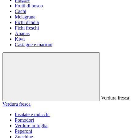
Fragole
Frutti di bosco
Cachi
Melagrana
Fichi d'india
Fichi freschi
Ananas
Kiwi
Castagne e marroni
Verdura fresca
Verdura fresca
Insalate e radicchi
Pomodori
Verdure in foglia
Peperoni
Zucchine