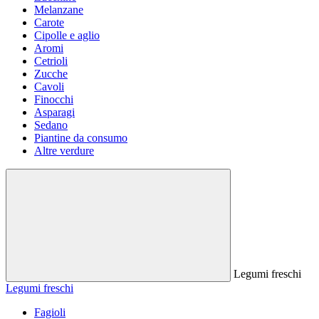
Melanzane
Carote
Cipolle e aglio
Aromi
Cetrioli
Zucche
Cavoli
Finocchi
Asparagi
Sedano
Piantine da consumo
Altre verdure
Legumi freschi
Legumi freschi
Fagioli