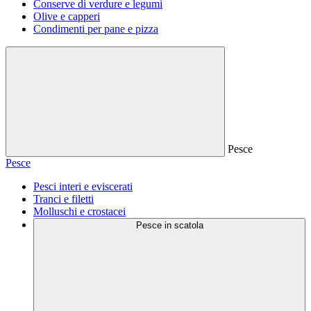
Conserve di verdure e legumi
Olive e capperi
Condimenti per pane e pizza
Pesce
Pesce
Pesci interi e eviscerati
Tranci e filetti
Molluschi e crostacei
Pesce in scatola