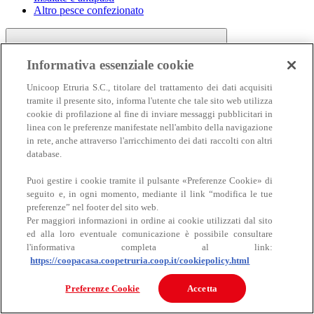
Altro pesce confezionato
Informativa essenziale cookie
Unicoop Etruria S.C., titolare del trattamento dei dati acquisiti
tramite il presente sito, informa l'utente che tale sito web utilizza
cookie di profilazione al fine di inviare messaggi pubblicitari in
linea con le preferenze manifestate nell'ambito della navigazione
Carne
in rete, anche attraverso l'arricchimento dei dati raccolti con altri
Carne
database.
Puoi gestire i cookie tramite il pulsante «Preferenze Cookie» di
seguito e, in ogni momento, mediante il link “modifica le tue
preferenze” nel footer del sito web.
Per maggiori informazioni in ordine ai cookie utilizzati dal sito
ed alla loro eventuale comunicazione è possibile consultare
l'informativa completa al link:
https://coopacasa.coopetruria.coop.it/cookiepolicy.html
Bovino
Ovino
Preferenze Cookie
Accetta
Suino
Equino