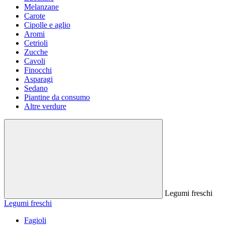
Melanzane
Carote
Cipolle e aglio
Aromi
Cetrioli
Zucche
Cavoli
Finocchi
Asparagi
Sedano
Piantine da consumo
Altre verdure
Legumi freschi
Legumi freschi
Fagioli