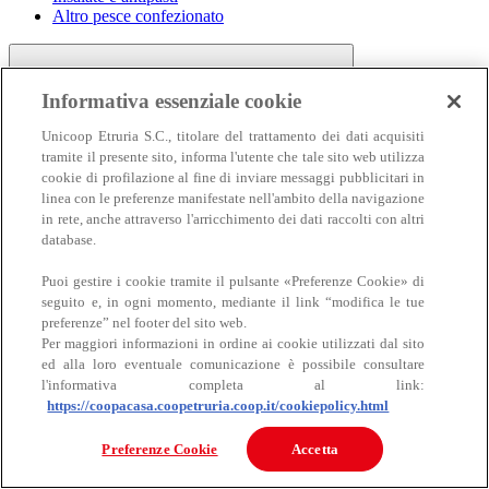
Altro pesce confezionato
Informativa essenziale cookie
Unicoop Etruria S.C., titolare del trattamento dei dati acquisiti
tramite il presente sito, informa l'utente che tale sito web utilizza
cookie di profilazione al fine di inviare messaggi pubblicitari in
linea con le preferenze manifestate nell'ambito della navigazione
Carne
in rete, anche attraverso l'arricchimento dei dati raccolti con altri
Carne
database.
Puoi gestire i cookie tramite il pulsante «Preferenze Cookie» di
seguito e, in ogni momento, mediante il link “modifica le tue
preferenze” nel footer del sito web.
Per maggiori informazioni in ordine ai cookie utilizzati dal sito
ed alla loro eventuale comunicazione è possibile consultare
l'informativa completa al link:
https://coopacasa.coopetruria.coop.it/cookiepolicy.html
Bovino
Ovino
Preferenze Cookie
Accetta
Suino
Equino