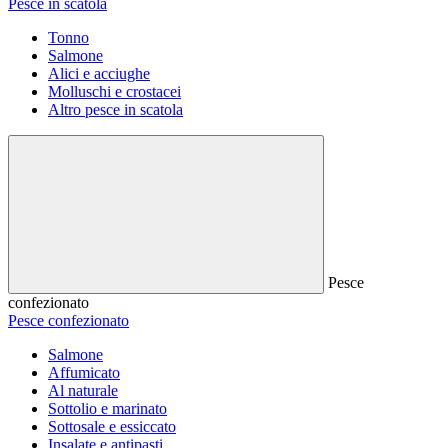
Pesce in scatola
Tonno
Salmone
Alici e acciughe
Molluschi e crostacei
Altro pesce in scatola
Pesce
confezionato
Pesce confezionato
Salmone
Affumicato
Al naturale
Sottolio e marinato
Sottosale e essiccato
Insalate e antipasti