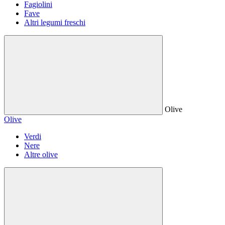
Fagiolini
Fave
Altri legumi freschi
Olive
Olive
Verdi
Nere
Altre olive