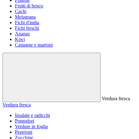
Fragole
Frutti di bosco
Cachi
Melagrana
Fichi d'india
Fichi freschi
Ananas
Kiwi
Castagne e marroni
Verdura fresca
Verdura fresca
Insalate e radicchi
Pomodori
Verdure in foglia
Peperoni
Zucchine