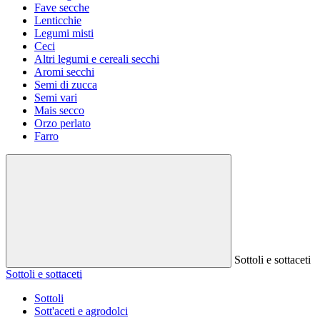
Fave secche
Lenticchie
Legumi misti
Ceci
Altri legumi e cereali secchi
Aromi secchi
Semi di zucca
Semi vari
Mais secco
Orzo perlato
Farro
Sottoli e sottaceti
Sottoli e sottaceti
Sottoli
Sott'aceti e agrodolci