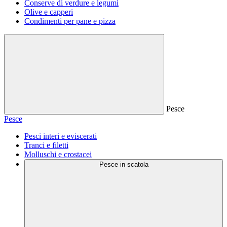
Conserve di verdure e legumi
Olive e capperi
Condimenti per pane e pizza
Pesce
Pesce
Pesci interi e eviscerati
Tranci e filetti
Molluschi e crostacei
Pesce in scatola