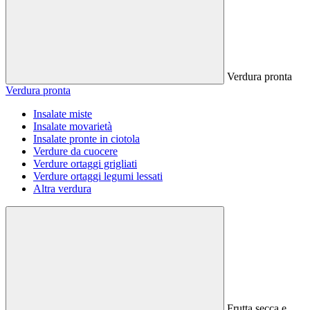
Verdura pronta
Verdura pronta
Insalate miste
Insalate movarietà
Insalate pronte in ciotola
Verdure da cuocere
Verdure ortaggi grigliati
Verdure ortaggi legumi lessati
Altra verdura
Frutta secca e