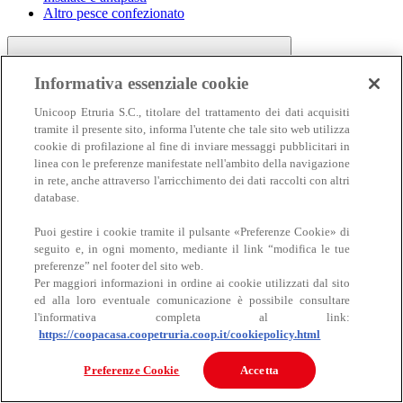
Altro pesce confezionato
Informativa essenziale cookie
Unicoop Etruria S.C., titolare del trattamento dei dati acquisiti
tramite il presente sito, informa l'utente che tale sito web utilizza
cookie di profilazione al fine di inviare messaggi pubblicitari in
linea con le preferenze manifestate nell'ambito della navigazione
Carne
in rete, anche attraverso l'arricchimento dei dati raccolti con altri
Carne
database.
Puoi gestire i cookie tramite il pulsante «Preferenze Cookie» di
seguito e, in ogni momento, mediante il link “modifica le tue
preferenze” nel footer del sito web.
Per maggiori informazioni in ordine ai cookie utilizzati dal sito
ed alla loro eventuale comunicazione è possibile consultare
l'informativa completa al link:
https://coopacasa.coopetruria.coop.it/cookiepolicy.html
Bovino
Ovino
Preferenze Cookie
Accetta
Suino
Equino