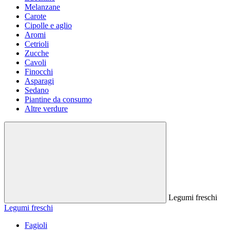
Melanzane
Carote
Cipolle e aglio
Aromi
Cetrioli
Zucche
Cavoli
Finocchi
Asparagi
Sedano
Piantine da consumo
Altre verdure
Legumi freschi
Legumi freschi
Fagioli