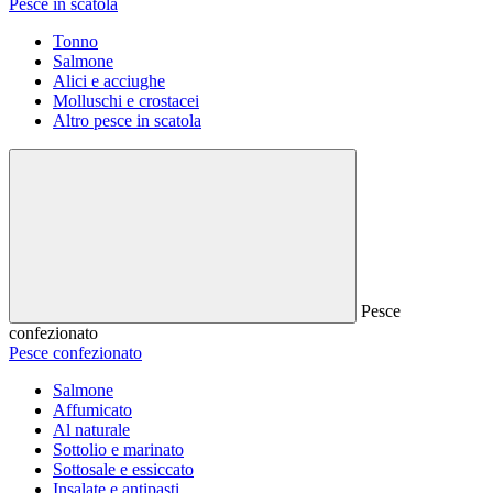
Pesce in scatola
Tonno
Salmone
Alici e acciughe
Molluschi e crostacei
Altro pesce in scatola
Pesce
confezionato
Pesce confezionato
Salmone
Affumicato
Al naturale
Sottolio e marinato
Sottosale e essiccato
Insalate e antipasti