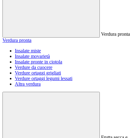
Verdura pronta
Verdura pronta
Insalate miste
Insalate movarietà
Insalate pronte in ciotola
Verdure da cuocere
Verdure ortaggi grigliati
Verdure ortaggi legumi lessati
Altra verdura
Frutta secca e