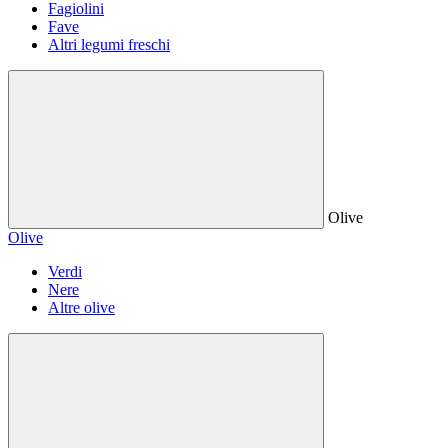
Fagiolini
Fave
Altri legumi freschi
Olive
Olive
Verdi
Nere
Altre olive