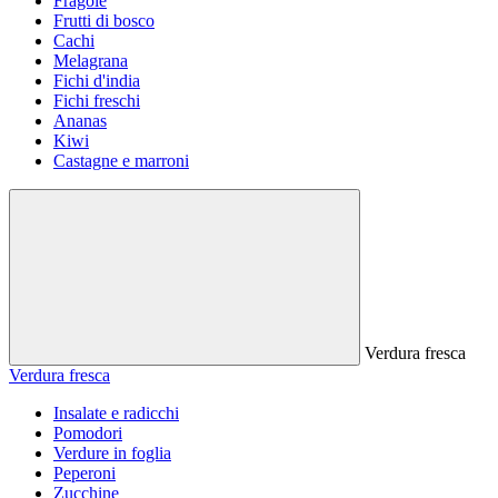
Fragole
Frutti di bosco
Cachi
Melagrana
Fichi d'india
Fichi freschi
Ananas
Kiwi
Castagne e marroni
Verdura fresca
Verdura fresca
Insalate e radicchi
Pomodori
Verdure in foglia
Peperoni
Zucchine