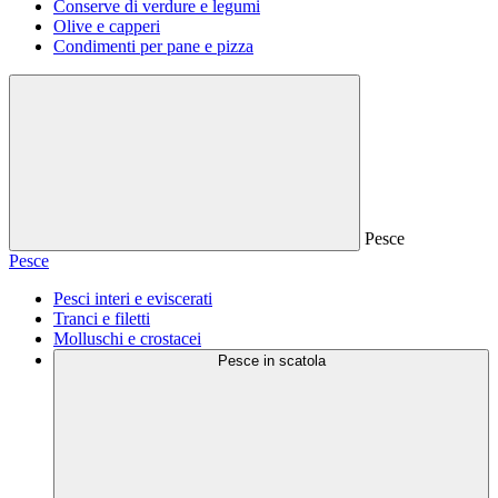
Conserve di verdure e legumi
Olive e capperi
Condimenti per pane e pizza
Pesce
Pesce
Pesci interi e eviscerati
Tranci e filetti
Molluschi e crostacei
Pesce in scatola