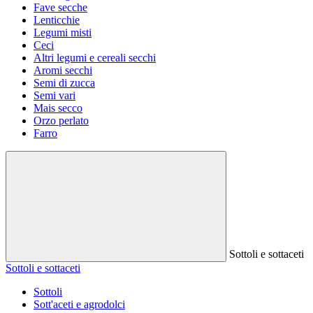
Fave secche
Lenticchie
Legumi misti
Ceci
Altri legumi e cereali secchi
Aromi secchi
Semi di zucca
Semi vari
Mais secco
Orzo perlato
Farro
Sottoli e sottaceti
Sottoli e sottaceti
Sottoli
Sott'aceti e agrodolci