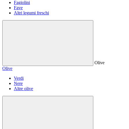
Fagiolini
Fave
Altri legumi freschi
Olive
Olive
Verdi
Nere
Altre olive