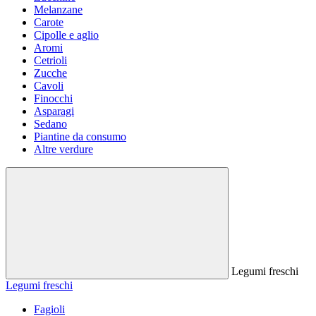
Melanzane
Carote
Cipolle e aglio
Aromi
Cetrioli
Zucche
Cavoli
Finocchi
Asparagi
Sedano
Piantine da consumo
Altre verdure
Legumi freschi
Legumi freschi
Fagioli