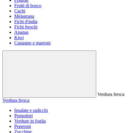
Fragole
Frutti di bosco
Cachi
Melagrana
Fichi d'india
Fichi freschi
Ananas
Kiwi
Castagne e marroni
Verdura fresca
Verdura fresca
Insalate e radicchi
Pomodori
Verdure in foglia
Peperoni
Zucchine