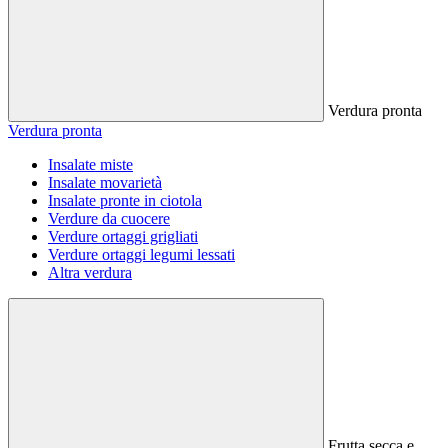
Verdura pronta
Verdura pronta
Insalate miste
Insalate movarietà
Insalate pronte in ciotola
Verdure da cuocere
Verdure ortaggi grigliati
Verdure ortaggi legumi lessati
Altra verdura
Frutta secca e