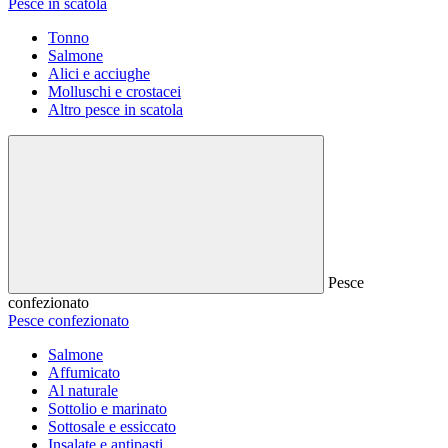
Pesce in scatola
Tonno
Salmone
Alici e acciughe
Molluschi e crostacei
Altro pesce in scatola
Pesce
confezionato
Pesce confezionato
Salmone
Affumicato
Al naturale
Sottolio e marinato
Sottosale e essiccato
Insalate e antipasti