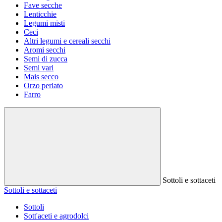
Fave secche
Lenticchie
Legumi misti
Ceci
Altri legumi e cereali secchi
Aromi secchi
Semi di zucca
Semi vari
Mais secco
Orzo perlato
Farro
Sottoli e sottaceti
Sottoli e sottaceti
Sottoli
Sott'aceti e agrodolci