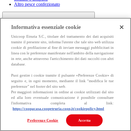
Altro pesce confezionato
Informativa essenziale cookie
Unicoop Etruria S.C., titolare del trattamento dei dati acquisiti
tramite il presente sito, informa l'utente che tale sito web utilizza
cookie di profilazione al fine di inviare messaggi pubblicitari in
linea con le preferenze manifestate nell'ambito della navigazione
Carne
in rete, anche attraverso l'arricchimento dei dati raccolti con altri
Carne
database.
Puoi gestire i cookie tramite il pulsante «Preferenze Cookie» di
seguito e, in ogni momento, mediante il link “modifica le tue
preferenze” nel footer del sito web.
Per maggiori informazioni in ordine ai cookie utilizzati dal sito
ed alla loro eventuale comunicazione è possibile consultare
l'informativa completa al link:
https://coopacasa.coopetruria.coop.it/cookiepolicy.html
Bovino
Ovino
Preferenze Cookie
Accetta
Suino
Equino