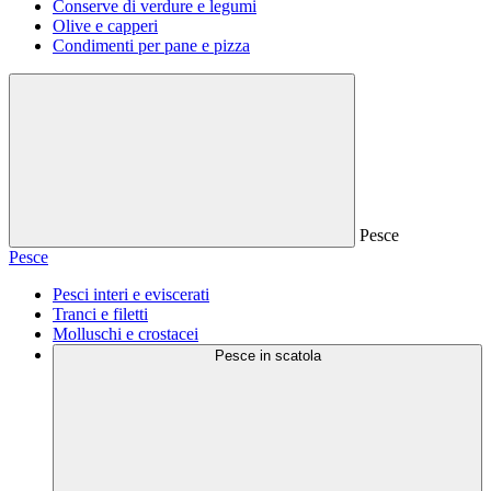
Conserve di verdure e legumi
Olive e capperi
Condimenti per pane e pizza
Pesce
Pesce
Pesci interi e eviscerati
Tranci e filetti
Molluschi e crostacei
Pesce in scatola