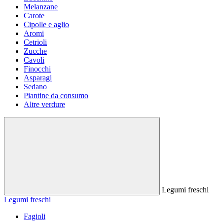
Melanzane
Carote
Cipolle e aglio
Aromi
Cetrioli
Zucche
Cavoli
Finocchi
Asparagi
Sedano
Piantine da consumo
Altre verdure
Legumi freschi
Legumi freschi
Fagioli