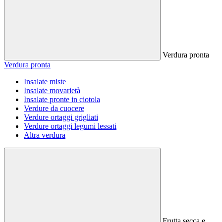
Verdura pronta
Verdura pronta
Insalate miste
Insalate movarietà
Insalate pronte in ciotola
Verdure da cuocere
Verdure ortaggi grigliati
Verdure ortaggi legumi lessati
Altra verdura
Frutta secca e