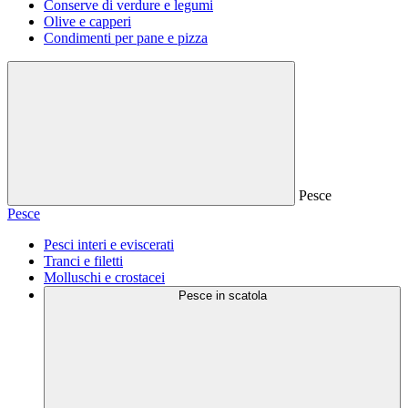
Conserve di verdure e legumi
Olive e capperi
Condimenti per pane e pizza
Pesce
Pesce
Pesci interi e eviscerati
Tranci e filetti
Molluschi e crostacei
Pesce in scatola