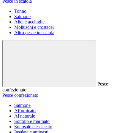
Pesce in scatola
Tonno
Salmone
Alici e acciughe
Molluschi e crostacei
Altro pesce in scatola
Pesce
confezionato
Pesce confezionato
Salmone
Affumicato
Al naturale
Sottolio e marinato
Sottosale e essiccato
Insalate e antipasti