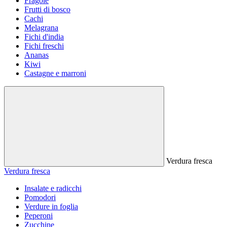
Fragole
Frutti di bosco
Cachi
Melagrana
Fichi d'india
Fichi freschi
Ananas
Kiwi
Castagne e marroni
Verdura fresca
Verdura fresca
Insalate e radicchi
Pomodori
Verdure in foglia
Peperoni
Zucchine