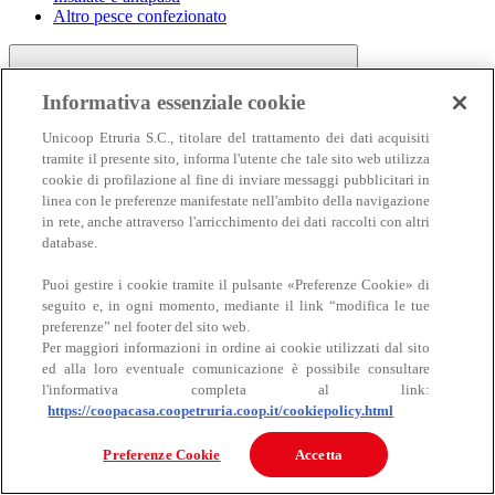
Altro pesce confezionato
Informativa essenziale cookie
Unicoop Etruria S.C., titolare del trattamento dei dati acquisiti
tramite il presente sito, informa l'utente che tale sito web utilizza
cookie di profilazione al fine di inviare messaggi pubblicitari in
linea con le preferenze manifestate nell'ambito della navigazione
Carne
in rete, anche attraverso l'arricchimento dei dati raccolti con altri
Carne
database.
Puoi gestire i cookie tramite il pulsante «Preferenze Cookie» di
seguito e, in ogni momento, mediante il link “modifica le tue
preferenze” nel footer del sito web.
Per maggiori informazioni in ordine ai cookie utilizzati dal sito
ed alla loro eventuale comunicazione è possibile consultare
l'informativa completa al link:
https://coopacasa.coopetruria.coop.it/cookiepolicy.html
Bovino
Ovino
Preferenze Cookie
Accetta
Suino
Equino