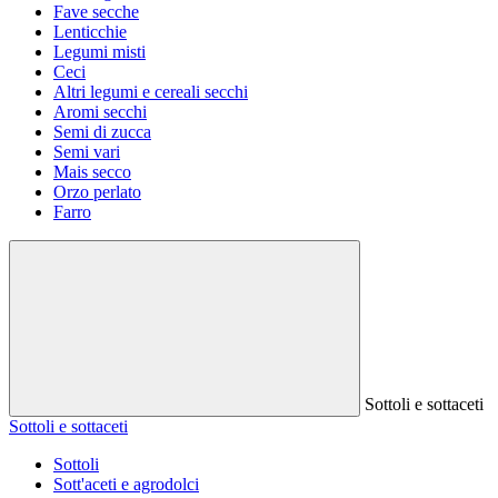
Fave secche
Lenticchie
Legumi misti
Ceci
Altri legumi e cereali secchi
Aromi secchi
Semi di zucca
Semi vari
Mais secco
Orzo perlato
Farro
Sottoli e sottaceti
Sottoli e sottaceti
Sottoli
Sott'aceti e agrodolci