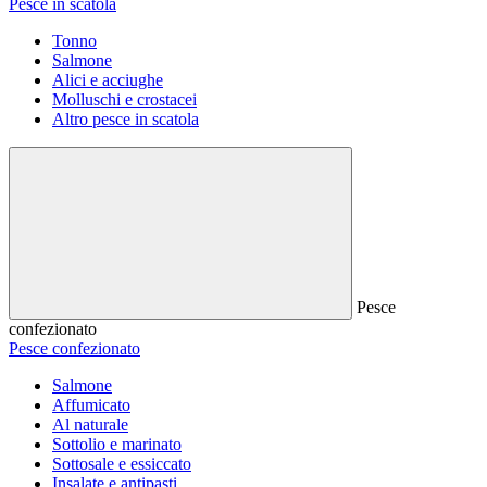
Pesce in scatola
Tonno
Salmone
Alici e acciughe
Molluschi e crostacei
Altro pesce in scatola
Pesce
confezionato
Pesce confezionato
Salmone
Affumicato
Al naturale
Sottolio e marinato
Sottosale e essiccato
Insalate e antipasti