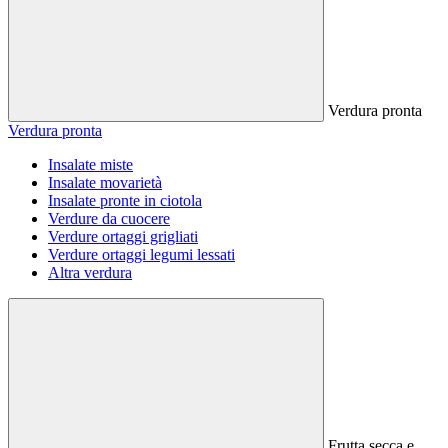
Verdura pronta
Verdura pronta
Insalate miste
Insalate movarietà
Insalate pronte in ciotola
Verdure da cuocere
Verdure ortaggi grigliati
Verdure ortaggi legumi lessati
Altra verdura
Frutta secca e