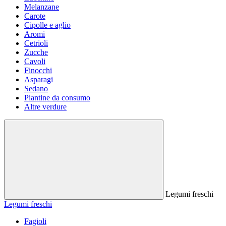
Melanzane
Carote
Cipolle e aglio
Aromi
Cetrioli
Zucche
Cavoli
Finocchi
Asparagi
Sedano
Piantine da consumo
Altre verdure
Legumi freschi
Legumi freschi
Fagioli