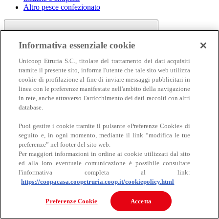
Altro pesce confezionato
Informativa essenziale cookie
Unicoop Etruria S.C., titolare del trattamento dei dati acquisiti
tramite il presente sito, informa l'utente che tale sito web utilizza
cookie di profilazione al fine di inviare messaggi pubblicitari in
linea con le preferenze manifestate nell'ambito della navigazione
Carne
in rete, anche attraverso l'arricchimento dei dati raccolti con altri
Carne
database.
Puoi gestire i cookie tramite il pulsante «Preferenze Cookie» di
seguito e, in ogni momento, mediante il link “modifica le tue
preferenze” nel footer del sito web.
Per maggiori informazioni in ordine ai cookie utilizzati dal sito
ed alla loro eventuale comunicazione è possibile consultare
l'informativa completa al link:
https://coopacasa.coopetruria.coop.it/cookiepolicy.html
Bovino
Ovino
Preferenze Cookie
Accetta
Suino
Equino