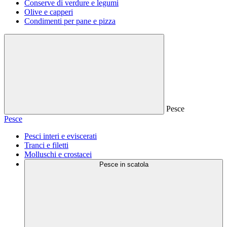
Conserve di verdure e legumi
Olive e capperi
Condimenti per pane e pizza
Pesce
Pesce
Pesci interi e eviscerati
Tranci e filetti
Molluschi e crostacei
Pesce in scatola