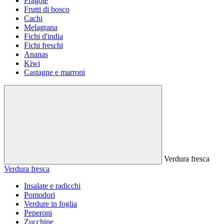
Fragole
Frutti di bosco
Cachi
Melagrana
Fichi d'india
Fichi freschi
Ananas
Kiwi
Castagne e marroni
Verdura fresca
Verdura fresca
Insalate e radicchi
Pomodori
Verdure in foglia
Peperoni
Zucchine