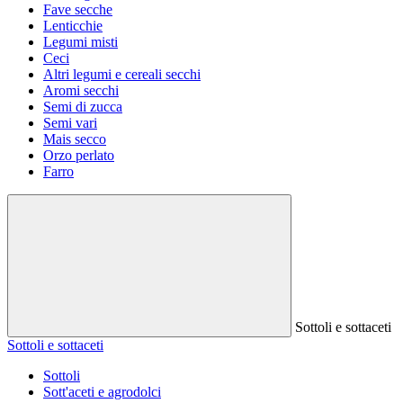
Fave secche
Lenticchie
Legumi misti
Ceci
Altri legumi e cereali secchi
Aromi secchi
Semi di zucca
Semi vari
Mais secco
Orzo perlato
Farro
Sottoli e sottaceti
Sottoli e sottaceti
Sottoli
Sott'aceti e agrodolci