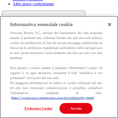
Altro pesce confezionato
Informativa essenziale cookie
Unicoop Etruria S.C., titolare del trattamento dei dati acquisiti
tramite il presente sito, informa l'utente che tale sito web utilizza
cookie di profilazione al fine di inviare messaggi pubblicitari in
linea con le preferenze manifestate nell'ambito della navigazione
Carne
in rete, anche attraverso l'arricchimento dei dati raccolti con altri
Carne
database.
Puoi gestire i cookie tramite il pulsante «Preferenze Cookie» di
seguito e, in ogni momento, mediante il link “modifica le tue
preferenze” nel footer del sito web.
Per maggiori informazioni in ordine ai cookie utilizzati dal sito
ed alla loro eventuale comunicazione è possibile consultare
l'informativa completa al link:
https://coopacasa.coopetruria.coop.it/cookiepolicy.html
Bovino
Ovino
Preferenze Cookie
Accetta
Suino
Equino