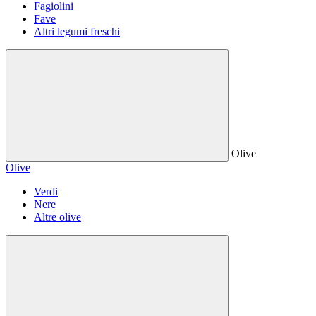
Fagiolini
Fave
Altri legumi freschi
Olive
Olive
Verdi
Nere
Altre olive