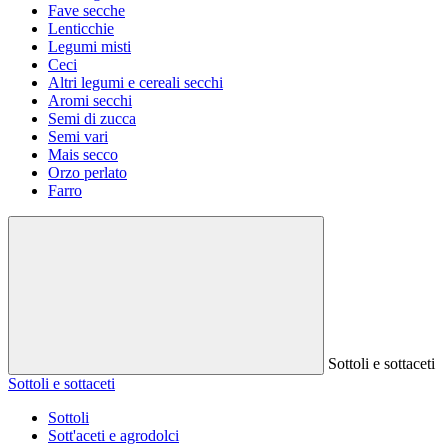
Fave secche
Lenticchie
Legumi misti
Ceci
Altri legumi e cereali secchi
Aromi secchi
Semi di zucca
Semi vari
Mais secco
Orzo perlato
Farro
Sottoli e sottaceti
Sottoli e sottaceti
Sottoli
Sott'aceti e agrodolci