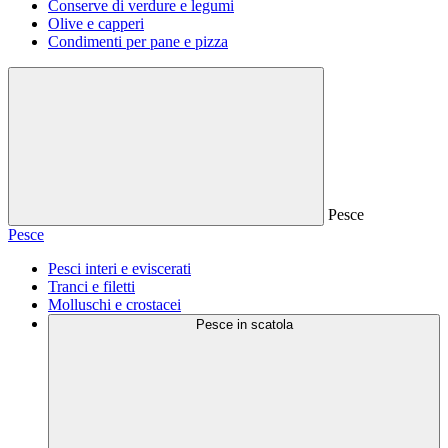
Conserve di verdure e legumi
Olive e capperi
Condimenti per pane e pizza
Pesce
Pesce
Pesci interi e eviscerati
Tranci e filetti
Molluschi e crostacei
Pesce in scatola