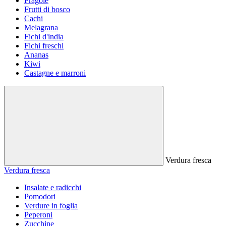
Fragole
Frutti di bosco
Cachi
Melagrana
Fichi d'india
Fichi freschi
Ananas
Kiwi
Castagne e marroni
Verdura fresca
Verdura fresca
Insalate e radicchi
Pomodori
Verdure in foglia
Peperoni
Zucchine