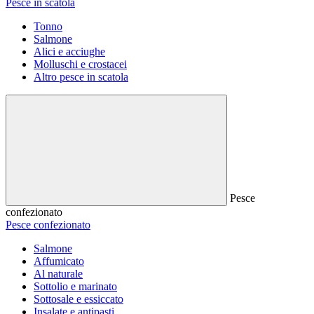
Pesce in scatola
Tonno
Salmone
Alici e acciughe
Molluschi e crostacei
Altro pesce in scatola
Pesce
confezionato
Pesce confezionato
Salmone
Affumicato
Al naturale
Sottolio e marinato
Sottosale e essiccato
Insalate e antipasti