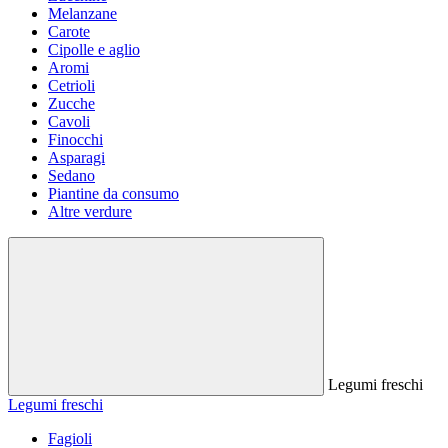
Melanzane
Carote
Cipolle e aglio
Aromi
Cetrioli
Zucche
Cavoli
Finocchi
Asparagi
Sedano
Piantine da consumo
Altre verdure
Legumi freschi
Legumi freschi
Fagioli