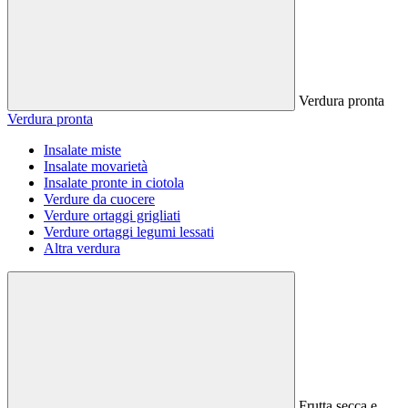
Verdura pronta
Verdura pronta
Insalate miste
Insalate movarietà
Insalate pronte in ciotola
Verdure da cuocere
Verdure ortaggi grigliati
Verdure ortaggi legumi lessati
Altra verdura
Frutta secca e