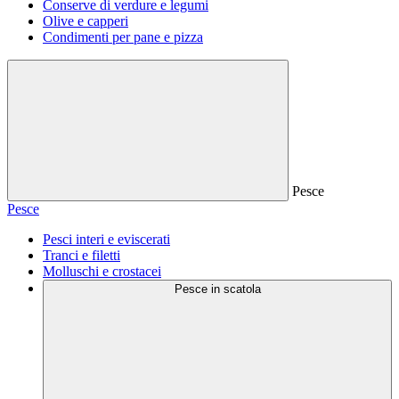
Conserve di verdure e legumi
Olive e capperi
Condimenti per pane e pizza
Pesce
Pesce
Pesci interi e eviscerati
Tranci e filetti
Molluschi e crostacei
Pesce in scatola