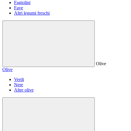
Fagiolini
Fave
Altri legumi freschi
Olive
Olive
Verdi
Nere
Altre olive