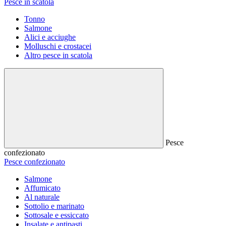
Pesce in scatola
Tonno
Salmone
Alici e acciughe
Molluschi e crostacei
Altro pesce in scatola
Pesce
confezionato
Pesce confezionato
Salmone
Affumicato
Al naturale
Sottolio e marinato
Sottosale e essiccato
Insalate e antipasti