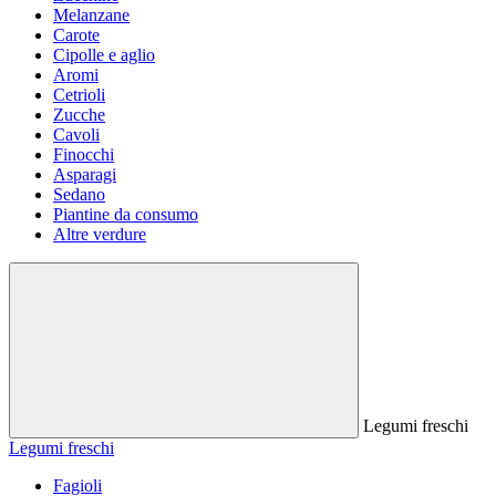
Melanzane
Carote
Cipolle e aglio
Aromi
Cetrioli
Zucche
Cavoli
Finocchi
Asparagi
Sedano
Piantine da consumo
Altre verdure
Legumi freschi
Legumi freschi
Fagioli