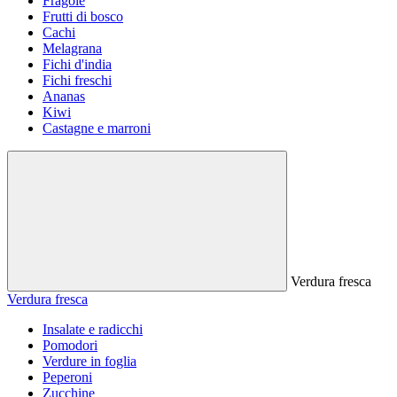
Fragole
Frutti di bosco
Cachi
Melagrana
Fichi d'india
Fichi freschi
Ananas
Kiwi
Castagne e marroni
Verdura fresca
Verdura fresca
Insalate e radicchi
Pomodori
Verdure in foglia
Peperoni
Zucchine