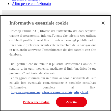
Altro pesce confezionato
Informativa essenziale cookie
Unicoop Etruria S.C., titolare del trattamento dei dati acquisiti
tramite il presente sito, informa l'utente che tale sito web utilizza
cookie di profilazione al fine di inviare messaggi pubblicitari in
linea con le preferenze manifestate nell'ambito della navigazione
Carne
in rete, anche attraverso l'arricchimento dei dati raccolti con altri
Carne
database.
Puoi gestire i cookie tramite il pulsante «Preferenze Cookie» di
seguito e, in ogni momento, mediante il link “modifica le tue
preferenze” nel footer del sito web.
Per maggiori informazioni in ordine ai cookie utilizzati dal sito
ed alla loro eventuale comunicazione è possibile consultare
l'informativa completa al link:
https://coopacasa.coopetruria.coop.it/cookiepolicy.html
Bovino
Ovino
Preferenze Cookie
Accetta
Suino
Equino