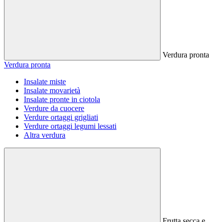
Verdura pronta
Verdura pronta
Insalate miste
Insalate movarietà
Insalate pronte in ciotola
Verdure da cuocere
Verdure ortaggi grigliati
Verdure ortaggi legumi lessati
Altra verdura
Frutta secca e