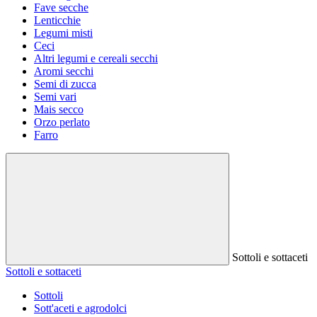
Fave secche
Lenticchie
Legumi misti
Ceci
Altri legumi e cereali secchi
Aromi secchi
Semi di zucca
Semi vari
Mais secco
Orzo perlato
Farro
Sottoli e sottaceti
Sottoli e sottaceti
Sottoli
Sott'aceti e agrodolci