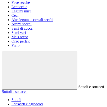
Fave secche
Lenticchie
Legumi misti
Ceci
Altri legumi e cereali secchi
Aromi secchi
Semi di zucca
Semi vari
Mais secco
Orzo perlato
Farro
Sottoli e sottaceti
Sottoli e sottaceti
Sottoli
Sott'aceti e agrodolci