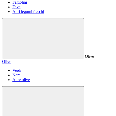
Fagiolini
Fave
Altri legumi freschi
Olive
Olive
Verdi
Nere
Altre olive