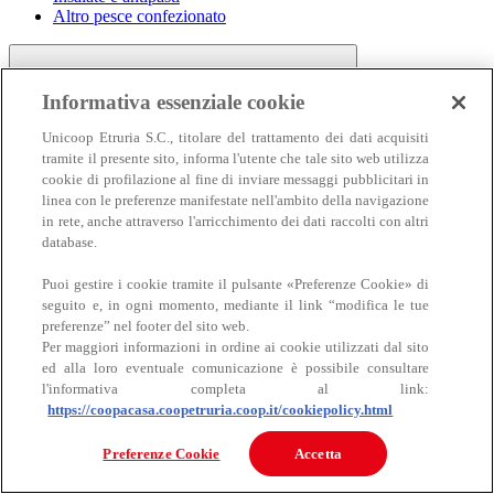
Altro pesce confezionato
Informativa essenziale cookie
Unicoop Etruria S.C., titolare del trattamento dei dati acquisiti
tramite il presente sito, informa l'utente che tale sito web utilizza
cookie di profilazione al fine di inviare messaggi pubblicitari in
linea con le preferenze manifestate nell'ambito della navigazione
Carne
in rete, anche attraverso l'arricchimento dei dati raccolti con altri
Carne
database.
Puoi gestire i cookie tramite il pulsante «Preferenze Cookie» di
seguito e, in ogni momento, mediante il link “modifica le tue
preferenze” nel footer del sito web.
Per maggiori informazioni in ordine ai cookie utilizzati dal sito
ed alla loro eventuale comunicazione è possibile consultare
l'informativa completa al link:
https://coopacasa.coopetruria.coop.it/cookiepolicy.html
Bovino
Ovino
Preferenze Cookie
Accetta
Suino
Equino