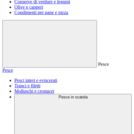
Conserve di verdure e legumi
Olive e capperi
Condimenti per pane e pizza
Pesce
Pesce
Pesci interi e eviscerati
Tranci e filetti
Molluschi e crostacei
Pesce in scatola