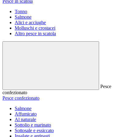
Pesce in scatola
Tonno
Salmone
Alici e acciughe
Molluschi e crostacei
Altro pesce in scatola
Pesce
confezionato
Pesce confezionato
Salmone
Affumicato
Al naturale
Sottolio e marinato
Sottosale e essiccato
Insalate e antipasti