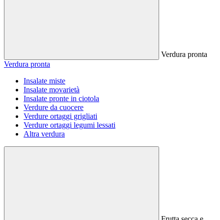
Verdura pronta
Verdura pronta
Insalate miste
Insalate movarietà
Insalate pronte in ciotola
Verdure da cuocere
Verdure ortaggi grigliati
Verdure ortaggi legumi lessati
Altra verdura
Frutta secca e