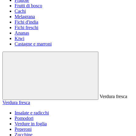
Fragole
Frutti di bosco
Cachi
Melagrana
Fichi d'india
Fichi freschi
Ananas
Kiwi
Castagne e marroni
Verdura fresca
Verdura fresca
Insalate e radicchi
Pomodori
Verdure in foglia
Peperoni
Zucchine