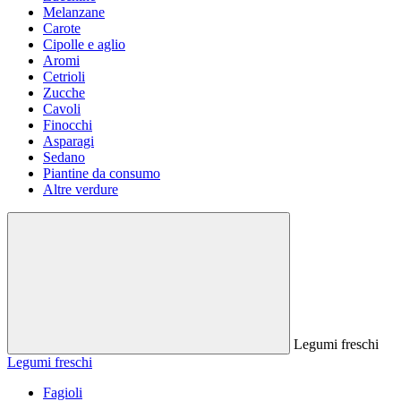
Melanzane
Carote
Cipolle e aglio
Aromi
Cetrioli
Zucche
Cavoli
Finocchi
Asparagi
Sedano
Piantine da consumo
Altre verdure
Legumi freschi
Legumi freschi
Fagioli