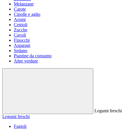
Melanzane
Carote
Cipolle e aglio
Aromi
Cetrioli
Zucche
Cavoli
Finocchi
Asparagi
Sedano
Piantine da consumo
Altre verdure
Legumi freschi
Legumi freschi
Fagioli