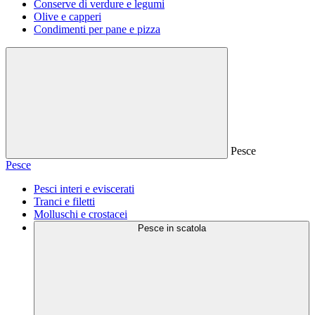
Conserve di verdure e legumi
Olive e capperi
Condimenti per pane e pizza
Pesce
Pesce
Pesci interi e eviscerati
Tranci e filetti
Molluschi e crostacei
Pesce in scatola