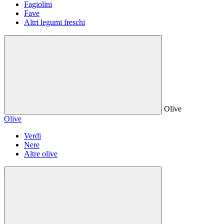
Fagiolini
Fave
Altri legumi freschi
Olive
Olive
Verdi
Nere
Altre olive