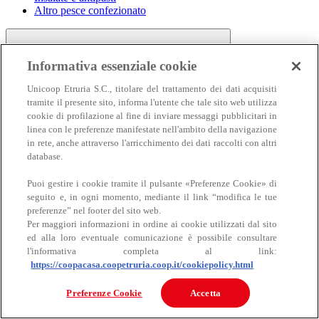
Altro pesce confezionato
Informativa essenziale cookie
Unicoop Etruria S.C., titolare del trattamento dei dati acquisiti
tramite il presente sito, informa l'utente che tale sito web utilizza
cookie di profilazione al fine di inviare messaggi pubblicitari in
linea con le preferenze manifestate nell'ambito della navigazione
Carne
in rete, anche attraverso l'arricchimento dei dati raccolti con altri
Carne
database.
Puoi gestire i cookie tramite il pulsante «Preferenze Cookie» di
seguito e, in ogni momento, mediante il link “modifica le tue
preferenze” nel footer del sito web.
Per maggiori informazioni in ordine ai cookie utilizzati dal sito
ed alla loro eventuale comunicazione è possibile consultare
l'informativa completa al link:
https://coopacasa.coopetruria.coop.it/cookiepolicy.html
Bovino
Ovino
Preferenze Cookie
Accetta
Suino
Equino