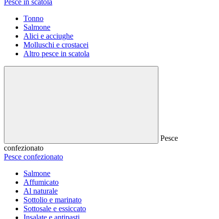
Pesce in scatola
Tonno
Salmone
Alici e acciughe
Molluschi e crostacei
Altro pesce in scatola
Pesce
confezionato
Pesce confezionato
Salmone
Affumicato
Al naturale
Sottolio e marinato
Sottosale e essiccato
Insalate e antipasti