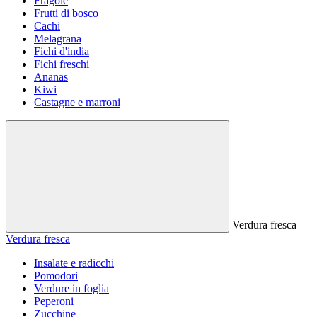
Fragole
Frutti di bosco
Cachi
Melagrana
Fichi d'india
Fichi freschi
Ananas
Kiwi
Castagne e marroni
Verdura fresca
Verdura fresca
Insalate e radicchi
Pomodori
Verdure in foglia
Peperoni
Zucchine