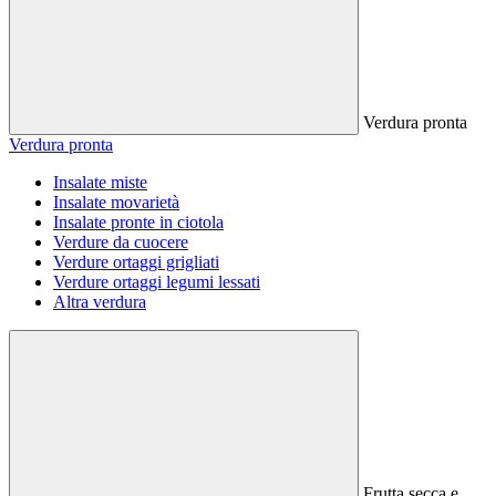
Verdura pronta
Verdura pronta
Insalate miste
Insalate movarietà
Insalate pronte in ciotola
Verdure da cuocere
Verdure ortaggi grigliati
Verdure ortaggi legumi lessati
Altra verdura
Frutta secca e