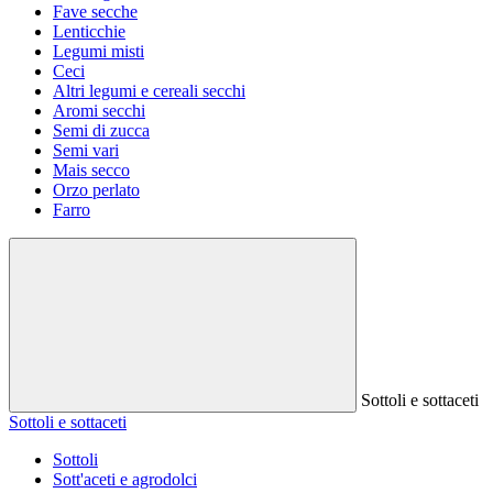
Fave secche
Lenticchie
Legumi misti
Ceci
Altri legumi e cereali secchi
Aromi secchi
Semi di zucca
Semi vari
Mais secco
Orzo perlato
Farro
Sottoli e sottaceti
Sottoli e sottaceti
Sottoli
Sott'aceti e agrodolci