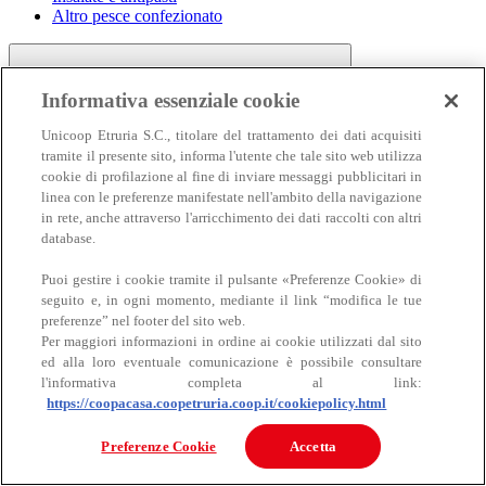
Altro pesce confezionato
Informativa essenziale cookie
Unicoop Etruria S.C., titolare del trattamento dei dati acquisiti
tramite il presente sito, informa l'utente che tale sito web utilizza
cookie di profilazione al fine di inviare messaggi pubblicitari in
linea con le preferenze manifestate nell'ambito della navigazione
Carne
in rete, anche attraverso l'arricchimento dei dati raccolti con altri
Carne
database.
Puoi gestire i cookie tramite il pulsante «Preferenze Cookie» di
seguito e, in ogni momento, mediante il link “modifica le tue
preferenze” nel footer del sito web.
Per maggiori informazioni in ordine ai cookie utilizzati dal sito
ed alla loro eventuale comunicazione è possibile consultare
l'informativa completa al link:
https://coopacasa.coopetruria.coop.it/cookiepolicy.html
Bovino
Ovino
Preferenze Cookie
Accetta
Suino
Equino