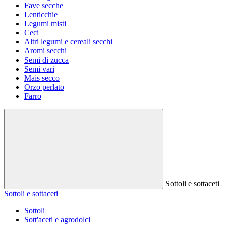
Fave secche
Lenticchie
Legumi misti
Ceci
Altri legumi e cereali secchi
Aromi secchi
Semi di zucca
Semi vari
Mais secco
Orzo perlato
Farro
Sottoli e sottaceti
Sottoli e sottaceti
Sottoli
Sott'aceti e agrodolci