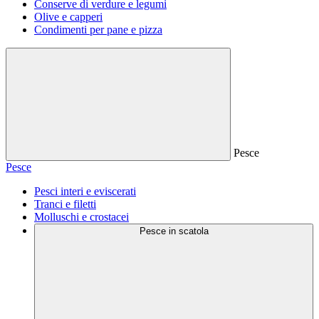
Conserve di verdure e legumi
Olive e capperi
Condimenti per pane e pizza
Pesce
Pesce
Pesci interi e eviscerati
Tranci e filetti
Molluschi e crostacei
Pesce in scatola