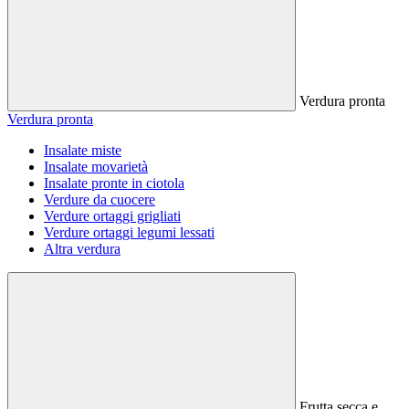
Verdura pronta
Verdura pronta
Insalate miste
Insalate movarietà
Insalate pronte in ciotola
Verdure da cuocere
Verdure ortaggi grigliati
Verdure ortaggi legumi lessati
Altra verdura
Frutta secca e