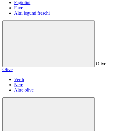
Fagiolini
Fave
Altri legumi freschi
Olive
Olive
Verdi
Nere
Altre olive