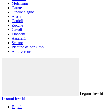
Melanzane
Carote
Cipolle e aglio
Aromi
Cetrioli
Zucche
Cavoli
Finocchi
Asparagi
Sedano
Piantine da consumo
Altre verdure
Legumi freschi
Legumi freschi
Fagioli