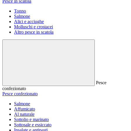
Pesce in scatola
Tonno
Salmone
Alici e acciughe
Molluschi e crostacei
Altro pesce in scatola
Pesce
confezionato
Pesce confezionato
Salmone
Affumicato
Al naturale
Sottolio e marinato
Sottosale e essiccato
Insalate e antipasti