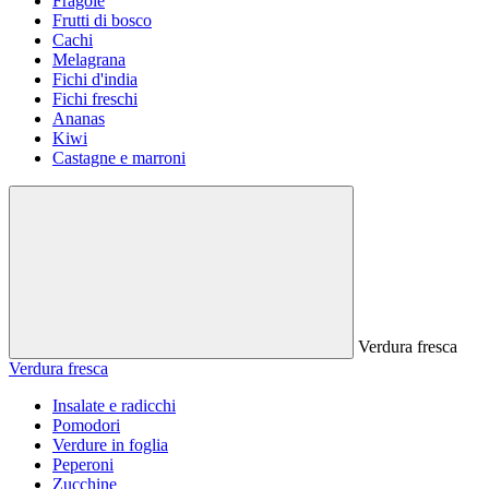
Fragole
Frutti di bosco
Cachi
Melagrana
Fichi d'india
Fichi freschi
Ananas
Kiwi
Castagne e marroni
Verdura fresca
Verdura fresca
Insalate e radicchi
Pomodori
Verdure in foglia
Peperoni
Zucchine