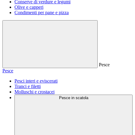
Conserve di verdure e legumi
Olive e capperi
Condimenti per pane e pizza
Pesce
Pesce
Pesci interi e eviscerati
Tranci e filetti
Molluschi e crostacei
Pesce in scatola