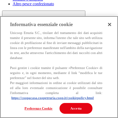
Altro pesce confezionato
Informativa essenziale cookie
Unicoop Etruria S.C., titolare del trattamento dei dati acquisiti
tramite il presente sito, informa l'utente che tale sito web utilizza
cookie di profilazione al fine di inviare messaggi pubblicitari in
linea con le preferenze manifestate nell'ambito della navigazione
Carne
in rete, anche attraverso l'arricchimento dei dati raccolti con altri
Carne
database.
Puoi gestire i cookie tramite il pulsante «Preferenze Cookie» di
seguito e, in ogni momento, mediante il link “modifica le tue
preferenze” nel footer del sito web.
Per maggiori informazioni in ordine ai cookie utilizzati dal sito
ed alla loro eventuale comunicazione è possibile consultare
l'informativa completa al link:
https://coopacasa.coopetruria.coop.it/cookiepolicy.html
Bovino
Ovino
Preferenze Cookie
Accetta
Suino
Equino