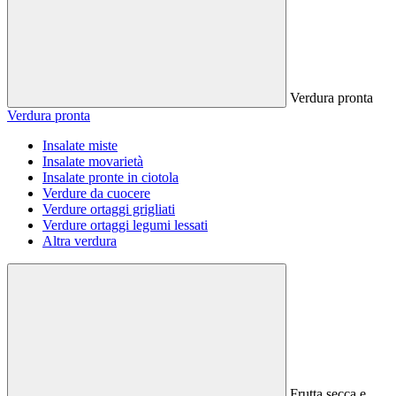
Verdura pronta
Verdura pronta
Insalate miste
Insalate movarietà
Insalate pronte in ciotola
Verdure da cuocere
Verdure ortaggi grigliati
Verdure ortaggi legumi lessati
Altra verdura
Frutta secca e