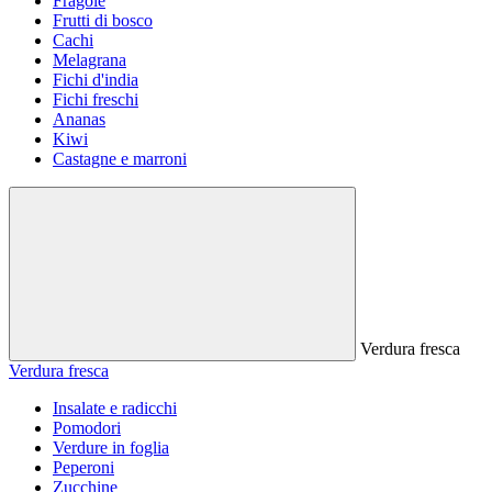
Fragole
Frutti di bosco
Cachi
Melagrana
Fichi d'india
Fichi freschi
Ananas
Kiwi
Castagne e marroni
Verdura fresca
Verdura fresca
Insalate e radicchi
Pomodori
Verdure in foglia
Peperoni
Zucchine