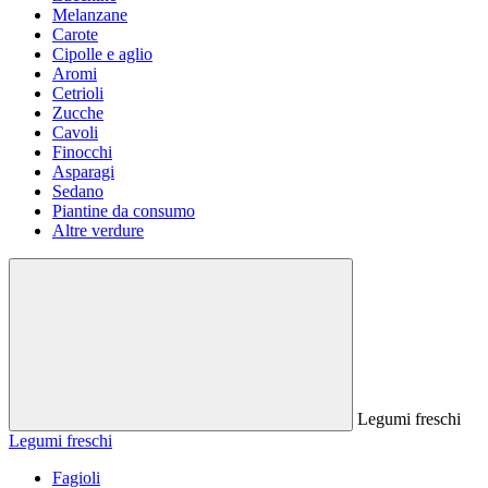
Melanzane
Carote
Cipolle e aglio
Aromi
Cetrioli
Zucche
Cavoli
Finocchi
Asparagi
Sedano
Piantine da consumo
Altre verdure
Legumi freschi
Legumi freschi
Fagioli