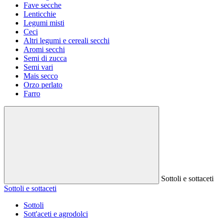
Fave secche
Lenticchie
Legumi misti
Ceci
Altri legumi e cereali secchi
Aromi secchi
Semi di zucca
Semi vari
Mais secco
Orzo perlato
Farro
Sottoli e sottaceti
Sottoli e sottaceti
Sottoli
Sott'aceti e agrodolci