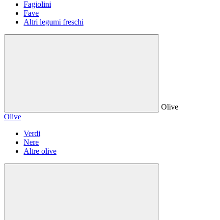
Fagiolini
Fave
Altri legumi freschi
Olive
Olive
Verdi
Nere
Altre olive