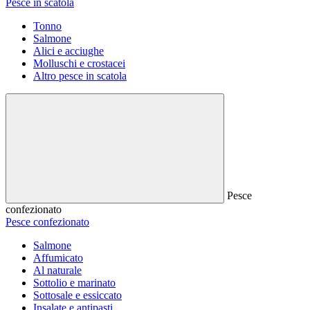
Pesce in scatola
Tonno
Salmone
Alici e acciughe
Molluschi e crostacei
Altro pesce in scatola
Pesce
confezionato
Pesce confezionato
Salmone
Affumicato
Al naturale
Sottolio e marinato
Sottosale e essiccato
Insalate e antipasti