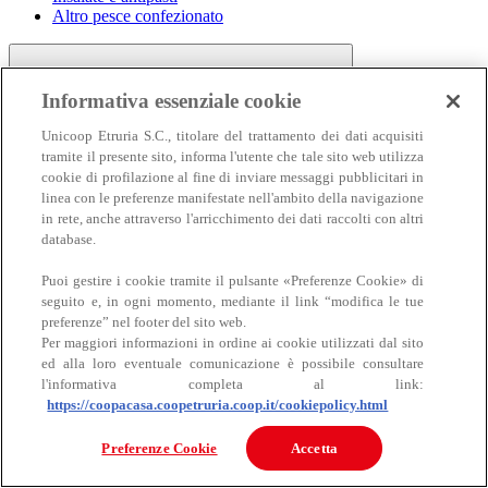
Altro pesce confezionato
Informativa essenziale cookie
Unicoop Etruria S.C., titolare del trattamento dei dati acquisiti
tramite il presente sito, informa l'utente che tale sito web utilizza
cookie di profilazione al fine di inviare messaggi pubblicitari in
linea con le preferenze manifestate nell'ambito della navigazione
Carne
in rete, anche attraverso l'arricchimento dei dati raccolti con altri
Carne
database.
Puoi gestire i cookie tramite il pulsante «Preferenze Cookie» di
seguito e, in ogni momento, mediante il link “modifica le tue
preferenze” nel footer del sito web.
Per maggiori informazioni in ordine ai cookie utilizzati dal sito
ed alla loro eventuale comunicazione è possibile consultare
l'informativa completa al link:
https://coopacasa.coopetruria.coop.it/cookiepolicy.html
Bovino
Ovino
Preferenze Cookie
Accetta
Suino
Equino