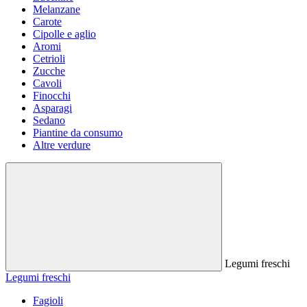
Melanzane
Carote
Cipolle e aglio
Aromi
Cetrioli
Zucche
Cavoli
Finocchi
Asparagi
Sedano
Piantine da consumo
Altre verdure
Legumi freschi
Legumi freschi
Fagioli