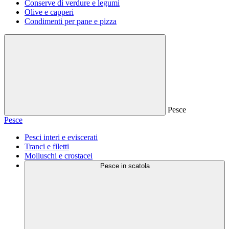
Conserve di verdure e legumi
Olive e capperi
Condimenti per pane e pizza
Pesce
Pesce
Pesci interi e eviscerati
Tranci e filetti
Molluschi e crostacei
Pesce in scatola