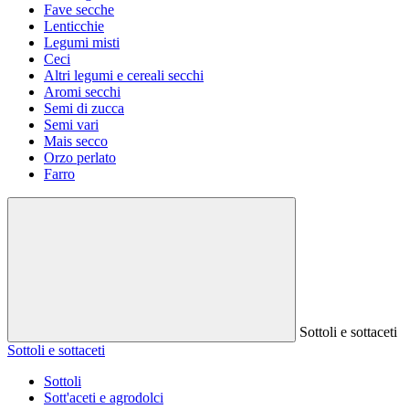
Fave secche
Lenticchie
Legumi misti
Ceci
Altri legumi e cereali secchi
Aromi secchi
Semi di zucca
Semi vari
Mais secco
Orzo perlato
Farro
Sottoli e sottaceti
Sottoli e sottaceti
Sottoli
Sott'aceti e agrodolci