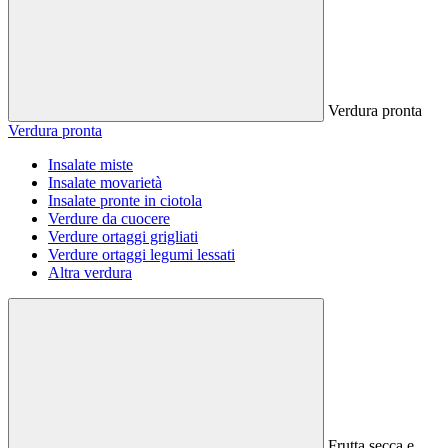
Verdura pronta
Verdura pronta
Insalate miste
Insalate movarietà
Insalate pronte in ciotola
Verdure da cuocere
Verdure ortaggi grigliati
Verdure ortaggi legumi lessati
Altra verdura
Frutta secca e