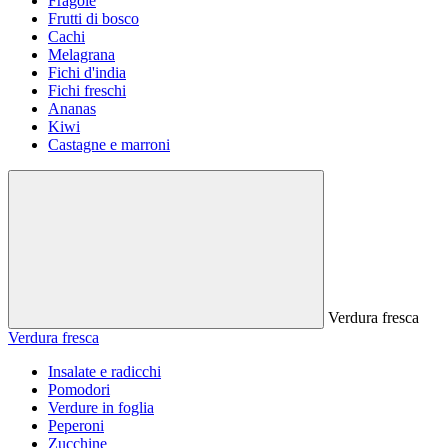
Fragole
Frutti di bosco
Cachi
Melagrana
Fichi d'india
Fichi freschi
Ananas
Kiwi
Castagne e marroni
Verdura fresca
Verdura fresca
Insalate e radicchi
Pomodori
Verdure in foglia
Peperoni
Zucchine