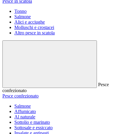
Pesce in scatola
Tonno
Salmone
Alici e acciughe
Molluschi e crostacei
Altro pesce in scatola
Pesce
confezionato
Pesce confezionato
Salmone
Affumicato
Al naturale
Sottolio e marinato
Sottosale e essiccato
Insalate e antipasti