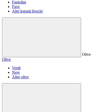
Fagiolini
Fave
Altri legumi freschi
Olive
Olive
Verdi
Nere
Altre olive