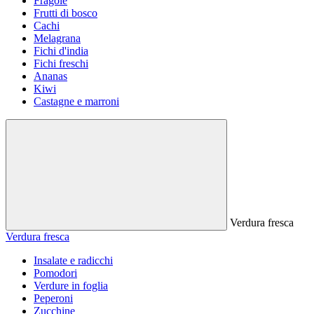
Fragole
Frutti di bosco
Cachi
Melagrana
Fichi d'india
Fichi freschi
Ananas
Kiwi
Castagne e marroni
Verdura fresca
Verdura fresca
Insalate e radicchi
Pomodori
Verdure in foglia
Peperoni
Zucchine