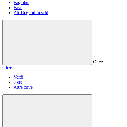
Fagiolini
Fave
Altri legumi freschi
Olive
Olive
Verdi
Nere
Altre olive