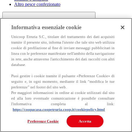
Altro pesce confezionato
Informativa essenziale cookie
Unicoop Etruria S.C., titolare del trattamento dei dati acquisiti
tramite il presente sito, informa l'utente che tale sito web utilizza
cookie di profilazione al fine di inviare messaggi pubblicitari in
linea con le preferenze manifestate nell'ambito della navigazione
Carne
in rete, anche attraverso l'arricchimento dei dati raccolti con altri
Carne
database.
Puoi gestire i cookie tramite il pulsante «Preferenze Cookie» di
seguito e, in ogni momento, mediante il link “modifica le tue
preferenze” nel footer del sito web.
Per maggiori informazioni in ordine ai cookie utilizzati dal sito
ed alla loro eventuale comunicazione è possibile consultare
l'informativa completa al link:
https://coopacasa.coopetruria.coop.it/cookiepolicy.html
Bovino
Ovino
Preferenze Cookie
Accetta
Suino
Equino