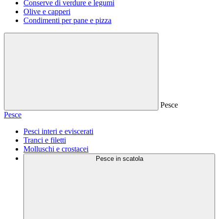
Conserve di verdure e legumi
Olive e capperi
Condimenti per pane e pizza
Pesce
Pesce
Pesci interi e eviscerati
Tranci e filetti
Molluschi e crostacei
Pesce in scatola