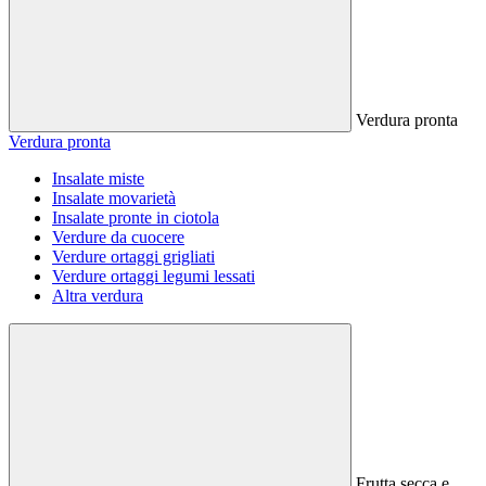
Verdura pronta
Verdura pronta
Insalate miste
Insalate movarietà
Insalate pronte in ciotola
Verdure da cuocere
Verdure ortaggi grigliati
Verdure ortaggi legumi lessati
Altra verdura
Frutta secca e