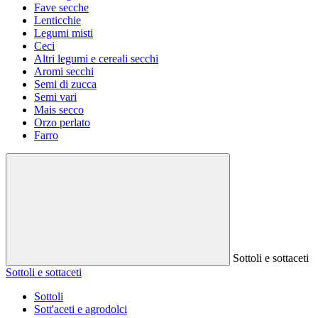
Fave secche
Lenticchie
Legumi misti
Ceci
Altri legumi e cereali secchi
Aromi secchi
Semi di zucca
Semi vari
Mais secco
Orzo perlato
Farro
Sottoli e sottaceti
Sottoli e sottaceti
Sottoli
Sott'aceti e agrodolci