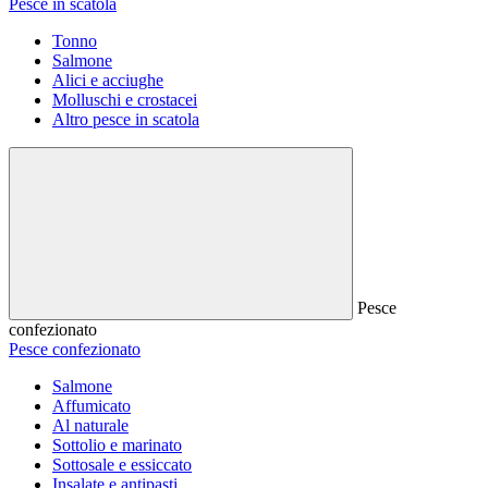
Pesce in scatola
Tonno
Salmone
Alici e acciughe
Molluschi e crostacei
Altro pesce in scatola
Pesce
confezionato
Pesce confezionato
Salmone
Affumicato
Al naturale
Sottolio e marinato
Sottosale e essiccato
Insalate e antipasti