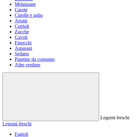
Melanzane
Carote
Cipolle e aglio
Aromi
Cetrioli
Zucche
Cavoli
Finocchi
Asparagi
Sedano
Piantine da consumo
Altre verdure
Legumi freschi
Legumi freschi
Fagioli