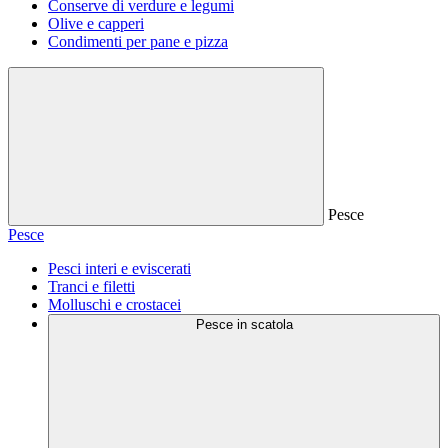
Conserve di verdure e legumi
Olive e capperi
Condimenti per pane e pizza
Pesce
Pesce
Pesci interi e eviscerati
Tranci e filetti
Molluschi e crostacei
Pesce in scatola