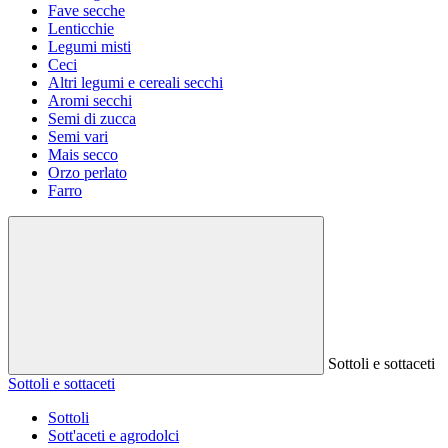
Fave secche
Lenticchie
Legumi misti
Ceci
Altri legumi e cereali secchi
Aromi secchi
Semi di zucca
Semi vari
Mais secco
Orzo perlato
Farro
Sottoli e sottaceti
Sottoli e sottaceti
Sottoli
Sott'aceti e agrodolci