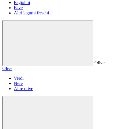
Fagiolini
Fave
Altri legumi freschi
Olive
Olive
Verdi
Nere
Altre olive