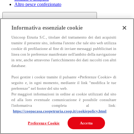
Altro pesce confezionato
Informativa essenziale cookie
Unicoop Etruria S.C., titolare del trattamento dei dati acquisiti
tramite il presente sito, informa l'utente che tale sito web utilizza
cookie di profilazione al fine di inviare messaggi pubblicitari in
linea con le preferenze manifestate nell'ambito della navigazione
Carne
in rete, anche attraverso l'arricchimento dei dati raccolti con altri
Carne
database.
Puoi gestire i cookie tramite il pulsante «Preferenze Cookie» di
seguito e, in ogni momento, mediante il link “modifica le tue
preferenze” nel footer del sito web.
Per maggiori informazioni in ordine ai cookie utilizzati dal sito
ed alla loro eventuale comunicazione è possibile consultare
l'informativa completa al link:
https://coopacasa.coopetruria.coop.it/cookiepolicy.html
Bovino
Ovino
Preferenze Cookie
Accetta
Suino
Equino