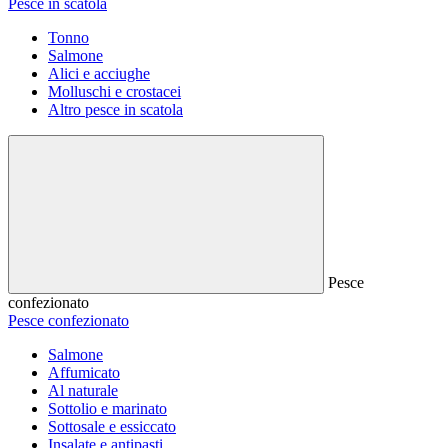
Pesce in scatola
Tonno
Salmone
Alici e acciughe
Molluschi e crostacei
Altro pesce in scatola
Pesce
confezionato
Pesce confezionato
Salmone
Affumicato
Al naturale
Sottolio e marinato
Sottosale e essiccato
Insalate e antipasti