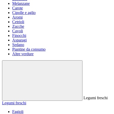
Melanzane
Carote
Cipolle e aglio
Aromi
Cetrioli
Zucche
Cavoli
Finocchi
Asparagi
Sedano
Piantine da consumo
Altre verdure
Legumi freschi
Legumi freschi
Fagioli