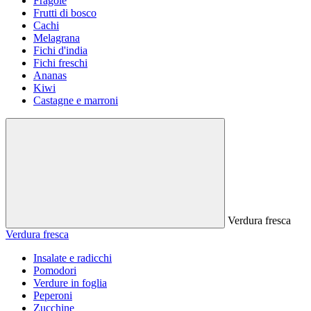
Fragole
Frutti di bosco
Cachi
Melagrana
Fichi d'india
Fichi freschi
Ananas
Kiwi
Castagne e marroni
Verdura fresca
Verdura fresca
Insalate e radicchi
Pomodori
Verdure in foglia
Peperoni
Zucchine