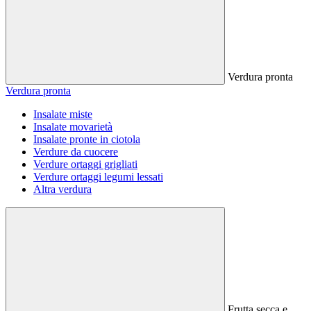
Verdura pronta
Verdura pronta
Insalate miste
Insalate movarietà
Insalate pronte in ciotola
Verdure da cuocere
Verdure ortaggi grigliati
Verdure ortaggi legumi lessati
Altra verdura
Frutta secca e