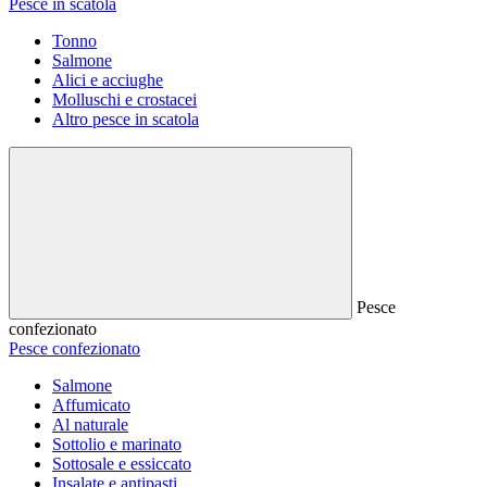
Pesce in scatola
Tonno
Salmone
Alici e acciughe
Molluschi e crostacei
Altro pesce in scatola
Pesce
confezionato
Pesce confezionato
Salmone
Affumicato
Al naturale
Sottolio e marinato
Sottosale e essiccato
Insalate e antipasti