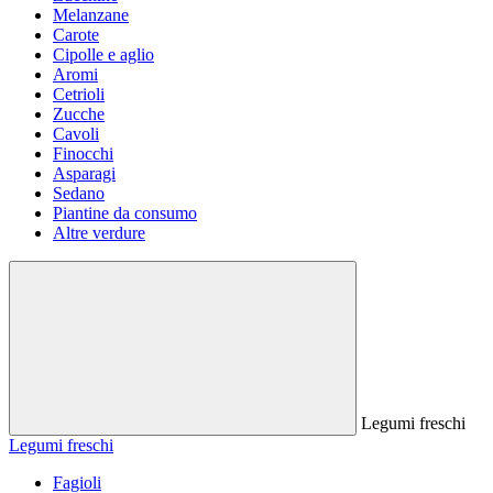
Melanzane
Carote
Cipolle e aglio
Aromi
Cetrioli
Zucche
Cavoli
Finocchi
Asparagi
Sedano
Piantine da consumo
Altre verdure
Legumi freschi
Legumi freschi
Fagioli