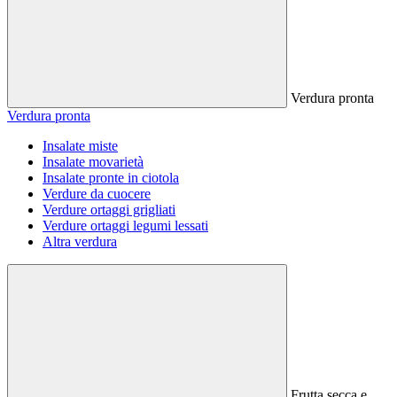
Verdura pronta
Verdura pronta
Insalate miste
Insalate movarietà
Insalate pronte in ciotola
Verdure da cuocere
Verdure ortaggi grigliati
Verdure ortaggi legumi lessati
Altra verdura
Frutta secca e