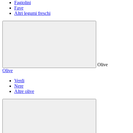
Fagiolini
Fave
Altri legumi freschi
Olive
Olive
Verdi
Nere
Altre olive