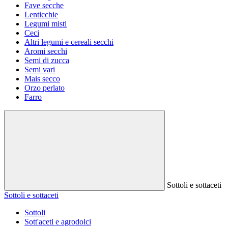
Fave secche
Lenticchie
Legumi misti
Ceci
Altri legumi e cereali secchi
Aromi secchi
Semi di zucca
Semi vari
Mais secco
Orzo perlato
Farro
Sottoli e sottaceti
Sottoli e sottaceti
Sottoli
Sott'aceti e agrodolci