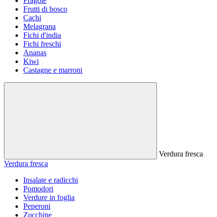
Fragole
Frutti di bosco
Cachi
Melagrana
Fichi d'india
Fichi freschi
Ananas
Kiwi
Castagne e marroni
Verdura fresca
Verdura fresca
Insalate e radicchi
Pomodori
Verdure in foglia
Peperoni
Zucchine