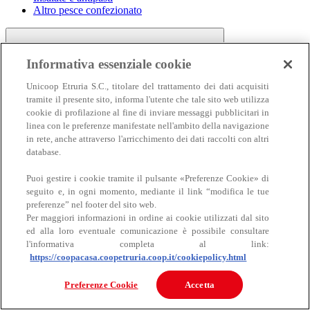
Altro pesce confezionato
Informativa essenziale cookie
Unicoop Etruria S.C., titolare del trattamento dei dati acquisiti
tramite il presente sito, informa l'utente che tale sito web utilizza
cookie di profilazione al fine di inviare messaggi pubblicitari in
linea con le preferenze manifestate nell'ambito della navigazione
Carne
in rete, anche attraverso l'arricchimento dei dati raccolti con altri
Carne
database.
Puoi gestire i cookie tramite il pulsante «Preferenze Cookie» di
seguito e, in ogni momento, mediante il link “modifica le tue
preferenze” nel footer del sito web.
Per maggiori informazioni in ordine ai cookie utilizzati dal sito
ed alla loro eventuale comunicazione è possibile consultare
l'informativa completa al link:
https://coopacasa.coopetruria.coop.it/cookiepolicy.html
Bovino
Ovino
Preferenze Cookie
Accetta
Suino
Equino