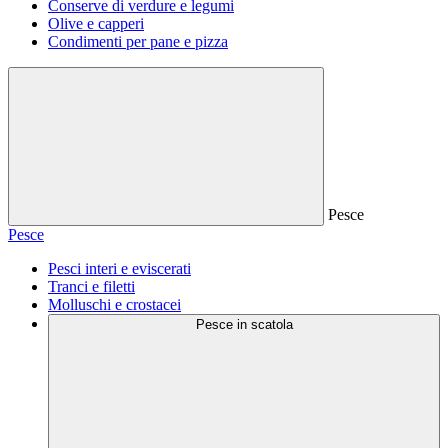
Conserve di verdure e legumi
Olive e capperi
Condimenti per pane e pizza
Pesce
Pesce
Pesci interi e eviscerati
Tranci e filetti
Molluschi e crostacei
Pesce in scatola